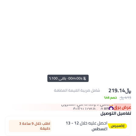
s
00
:
m
00
·
باقي 100%
﷼‏
219.14
شامل ضريبة القيمة المضافة
413 ﷼‏
#8 في هوديز رجالية
خصم 46%
باقي 3 وحدات في المخزون
عرض برق
#8 في هوديز رجالية
تفاصيل التوصيل
احصل عليه خلال
12 - 13
اطلب خلال 9 ساعة 3
اغسطس
دقيقة