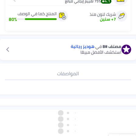
4.1
75%
تقييم إيجابي للبائع
المنتج كما في الوصف
شريك لنون منذ
80
%
7
+
سنين
مصنف
#8
في
هوديز رجالية
استكشف الأفضل مبيعًا
المواصفات