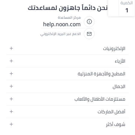
الكمية
نحن دائماً جاهزون لمساعدتك
1
مركز المساعدة
help.noon.com
الدعم عبر البريد الإلكتروني
الإلكترونيات
الجوالات
الأزياء
التابلت
أزياء نسائية
المطبخ والأجهزة المنزلية
اللابتوبات
أزياء رجالية
الحمام
الأجهزة المنزلية
الجمال
أزياء البنات
ديكور البيت
الكاميرات
العطور
أزياء الأولاد
مستلزمات الأطفال والألعاب
المطبخ والسفرة
التلفزيونات
المكياج
الساعات
الحفاضات
أدوات وتحسين المنزل
السماعات
أفضل الماركات
العناية بالشعر
المجوهرات
وسائل تنقل الأطفال
المفارش
ألعاب القيمنق
سامسونج
العناية بالبشرة
شوف أكثر
حقائب نسائية
الرضاعة والتغذية
الأثاث
أبل
منتجات الحمام والجسم
نظارات رجالية
العودة إلى المدرسة