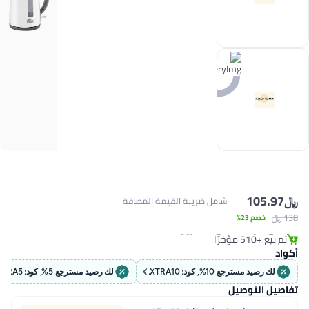
﷼‏
105.97
شامل ضريبة القيمة المضافة
#1 في الغلايات الكهربائية
138 ﷼‏
خصم 23%
باقي 3 وحدات في المخزون
تم بيع +510 مؤخرًا
#1 في الغلايات الكهربائية
أكواد
لك رصيد مسترجع 10%, كود: EXTRA10
لك رصيد مسترجع 5%, كود: EXTRA5
تفاصيل التوصيل