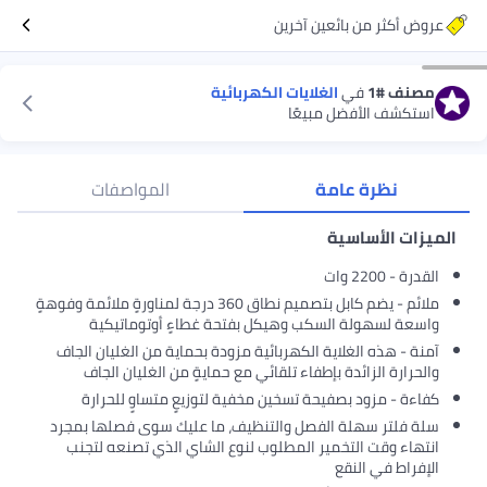
عروض أكثر من بائعين آخرين
مصنف
#1
في
الغلايات الكهربائية
استكشف الأفضل مبيعًا
نظرة عامة
المواصفات
الميزات الأساسية
القدرة - 2200 وات
ملائم - يضم كابل بتصميم نطاق 360 درجة لمناورةٍ ملائمة وفوهةٍ
واسعة لسهولة السكب وهيكل بفتحة غطاءٍ أوتوماتيكية
آمنة - هذه الغلاية الكهربائية مزودة بحماية من الغليان الجاف
والحرارة الزائدة بإطفاء تلقائي مع حمايةٍ من الغليان الجاف
كفاءة - مزود بصفيحة تسخين مخفية لتوزيعٍ متساوٍ للحرارة
سلة فلتر سهلة الفصل والتنظيف، ما عليك سوى فصلها بمجرد
انتهاء وقت التخمير المطلوب لنوع الشاي الذي تصنعه لتجنب
الإفراط في النقع