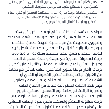
تعمل كغلاية ماء أو وعاء ساخن من دون الحاجة إلى التخمين، حتى
تتمكن من الاستمتاع بكوبٍ مثالي من مشروبك المفضل
استخدم إعدادات درجة حرارة الماء المختلفة لتسخين أو غلي الماء
لتحضير المعكرونة ودقيق الشوفان والكاكاو والطعام سريع
التحضير وحليب الأطفال المجفف وغيرهم
سواء كانت قهوة ساخنة أو شاي أو ماء ساخن، فإن هذه
الغلاية الكهربائية هي أداة رائعة لخلق هذا الشعور المتجدد
والحيوي. مصنوعة من مواد عالية الجودة لضمان استخدام
يدوم طويلاً. بالإضافة إلى ذلك، فهي مصممة بشكل فريد
لتوفير استخدام مريح. تتميز بتصميم سلك دوار بزاوية 360
درجة لسهولة المناورة مع فوهة واسعة لسهولة الصب
وهيكل تلقائي لفتح الغطاء. علاوة على ذلك، لضمان أقصى
درجات الأمان فإنها تحتوي أيضاً على إيقاف تلقائي مع حماية
من الغليان الجاف. يمكنك تحضير القهوة أو الشاي أو
الشوربة أو المشروبات الساخنة الأخرى في غضون دقائق.
توفر هذه الغلاية الكهربائية حماية من الغليان الجاف
والحرارة الزائدة. تم إضافة لوح التسخين المخفي لتوزيع
الحرارة بشكل متساوٍ، بينما يضمن دوران السلك بزاوية 360
درجة سهولة التقديم والسكب. تعمل ميزة الإيقاف التلقائي
على قطع مصدر الطاقة عندما تتجاوز درجة الحرارة الداخلية