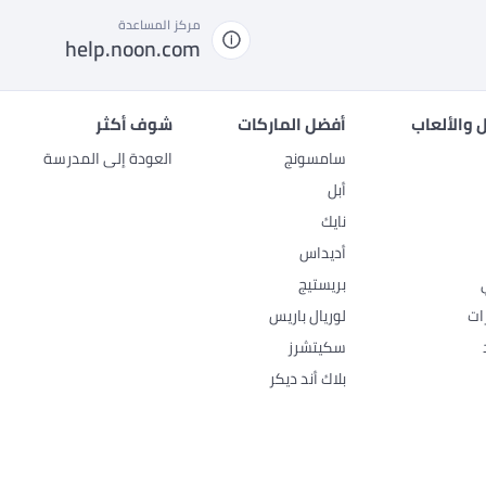
مركز المساعدة
help.noon.com
 والألعاب
أفضل الماركات
شوف أكثر
سامسونج
العودة إلى المدرسة
أبل
نايك
أديداس
بريستيج
ات
لوريال باريس
سكيتشرز
بلاك أند ديكر