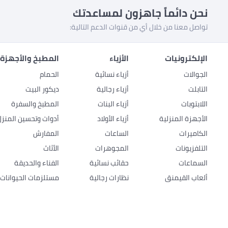
نحن دائماً جاهزون لمساعدتك
تواصل معنا من خلال أي من قنوات الدعم التالية:
الإلكترونيات
الأزياء
المطبخ والأجهزة 
الجوالات
أزياء نسائية
الحمام
التابلت
أزياء رجالية
ديكور البيت
اللابتوبات
أزياء البنات
المطبخ والسفرة
الأجهزة المنزلية
أزياء الأولاد
أدوات وتحسين المنزل
الكاميرات
الساعات
المفارش
التلفزيونات
المجوهرات
الأثاث
السماعات
حقائب نسائية
الفناء والحديقة
ألعاب القيمنق
نظارات رجالية
مستلزمات الحيوانات ا