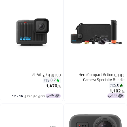
جو برو Hero Compact Action
جو برو بطل بلاكاك
Camera Specialty Bundle
3.7
19
1,470
5.0
1
﷼‏
1,102
﷼‏
احصل عليه خلال
16 - 17
اغسطس