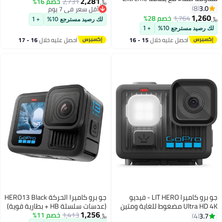
2,281
2,731
خصم 16%
﷼‏
MicroSDXC UHS-I سعة 512.0
3.0
8
أقل سعر في 7 يوم
جيجابايت
1,260
أقل سعر في 7 يوم
1,764
خصم 28%
﷼‏
لك رصيد مسترجع 10%
+ 1
لك رصيد مسترجع 10%
+ 1
احصل عليه خلال
15 - 16
احصل عليه خلال
16 - 17
اغسطس
اغسطس
جو برو كاميرا LIT HERO - فيديو
جو برو كاميرا الحركة HERO13 Black
Ultra HD 4K مضغوط للغاية ومتين
(عدسات سلسلة HB + بطارية قوية)
1,256
+ مقاوم للماء حتى 16 قدم (5 متر)
1,413
خصم 11%
3.7
4
﷼‏