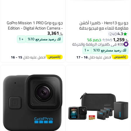
جو برو Hero13 - كاميرا أكشن
جو برو GoPro Mission 1 PRO Grip
مقاومة للماء مع فيديو بدقة
Edition - Digital Action Camera -
3,361
5.3K60، وصورة بدقة 27 ميجا بكسل
2150mAh Enduro 2 battery 50MP,
4.3
240
﷼‏
+ متوافقة مع عدسات سلسلة HB
1-inch Type image sensor 8K Open
1,259
1,345
خصم 6%
لك رصيد مسترجع 10%
+ 1
﷼‏
Gate, Frame Grabs 44MP 4:3 8K
#39 في كاميرات الرياضة والحركة
#39 في كاميرات الرياضة والحركة
videos using the GoPro Quik app,
لك رصيد مسترجع 10%
+ 1
Bluetooth® audio
احصل عليه خلال
16 - 17
احصل عليه خلال
15 - 16
اغسطس
اغسطس