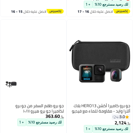
المباشر
أقل سعر في 30 يوم
لك رصيد مسترجع 10%
+ 1
احصل عليه خلال
16 - 17
احصل عليه خلال
15 - 16
اغسطس
اغسطس
جو برو كاميرا أكشن HERO13 بلاك
جو برو طقم السفر من جو برو
ألترا وايد - مقاومة للماء مع فيديو
لكاميرا جو برو هيرو ١٠/١١
363.60
بدقة 5.3K60 وصورة بدقة 27MP
3.0
24
﷼‏
وزاوية رؤية 177 درجة + توافق مع
2,124
لك رصيد مسترجع 10%
+ 1
﷼‏
عدسات سلسلة HB - مع ضمان
لك رصيد مسترجع 10%
+ 1
رسمي من GoPro الإمارات