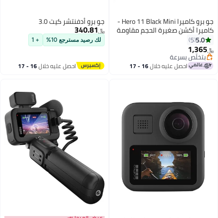
جو برو كاميرا Hero 11 Black Mini -
جو برو أدفنتشر كيت 3.0
340.81
كاميرا أكشن صغيرة الحجم مقاومة
﷼‏
للماء مع فيديو Ultra HD بدقة
5.0
5
لك رصيد مسترجع 10%
+ 1
5.3K60 إطارًا بدقة 24.7 ميجابكسل
1,365
﷼‏
بتخلّص بسرعة
بتخلّص بسرعة
احصل عليه خلال
16 - 17
احصل عليه خلال
16 - 17
اغسطس
اغسطس
عرض الميجا 📣