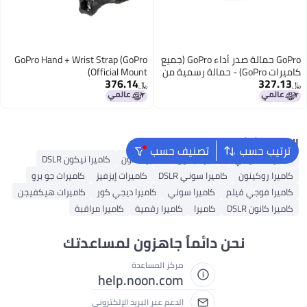
GoPro حمالة صدر أداء GoPro (جميع
GoPro Hand + Wrist Strap (GoPro
كاميرات GoPro) - حمالة رسمية من
Official Mount)
376.14
327.13
GoPro
﷼‏
﷼‏
البحث الشائع
ترتيب حسب
تصنيف حسب
كاميرات شاومي
كاميرا نيكون
كاميرا كانون
كاميرا نيكون DSLR
كاميرا روكينون
كاميرا سوني DSLR
كاميرات إيزفيز
كاميرات جو برو
كاميرا فوجي فيلم
كاميرا سوني
كاميرا ديجي كور
كاميرات هيكفيجن
كاميرا كانون DSLR
كاميرا
كاميرا رقمية
كاميرا مراقبة
نحن دائماً جاهزون لمساعدتك
مركز المساعدة
help.noon.com
الدعم عبر البريد الإلكتروني