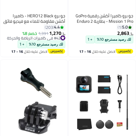
جو برو كاميرا أكشن رقمية GoPro
جو برو HERO12 Black - كاميرا
Mission 1 Pro - بطارية Enduro 2
أكشن مقاومة للماء مع فيديو فائق
بسعة 2150mAh، مستشعر صورة
الدقة 5.3K60، صور بدقة 27
4.4
5.0
203
1
بحجم 1 بوصة بدقة 50MP،
ميجابكسل، HDR، مستشعر صورة
1,270
2,863
1,391
خصم 8%
﷼‏
﷼‏
فيديوهات 8K Open Gate، لقطات
1/1.9 بوصة، بث مباشر، كاميرا ويب،
#42 في كاميرات الرياضة والحركة
لك رصيد مسترجع 10%
+ 1
إطار بدقة 44MP 4:3 باستخدام
#42 في كاميرات الرياضة والحركة
التثبيت
لك رصيد مسترجع 10%
+ 1
تطبيق GoPro Quik، صوت بلوتوث®
احصل عليه خلال
16 - 17
احصل عليه خلال
16 - 17
اغسطس
اغسطس