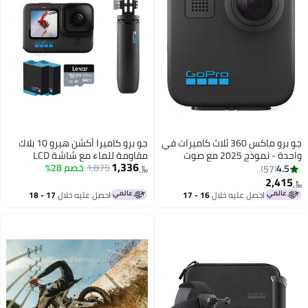
جو برو ماكس 360 ثلاث كاميرات في
جو برو كاميرا أكشن هيرو 10 بلاك
واحدة - نموذج 2025 مع صوت
مقاومة للماء مع شاشة LCD
1,336
ستيريو متميز
1,875
خصم 28%
أمامية وشاشات خلفية تعمل
4.5
57
﷼‏
باللمس، دقة 5.3K60 + 4K120، صور
2,415
﷼‏
بدقة 23 ميجابكسل، 8x سلو مو بلاك
احصل عليه خلال
16 - 17
احصل عليه خلال
17 - 18
+ شورتى + بطارية هيرو 9/10 +
اغسطس
اغسطس
شاحن بطارية مزدوج + مجموعة
MSD ليكسار 64 جيجابايت