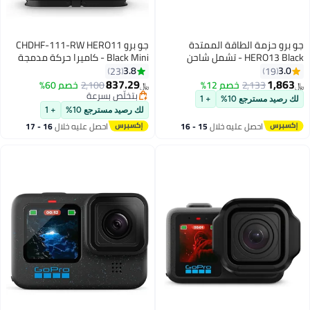
جو برو حزمة الطاقة الممتدة
جو برو CHDHF-111-RW HERO11
HERO13 Black - تشمل شاحن
Black Mini - كاميرا حركة مدمجة
بطارية مزدوج، 3 بطاريات Enduro،
مقاومة للماء مع فيديو فائق الدقة
3.8
3.0
23
19
بطاقة microSD سعة 64 جيجابايت،
5.3K60، وإطارات بدقة 24.7
837.29
1,863
2,133
خصم 12%
2,100
خصم 60%
﷼‏
﷼‏
حامل لاصق منحني، وحقيبة كاميرا -
ميجابكسل، ومستشعر صور 1/1.9
بتخلّص بسرعة
لك رصيد مسترجع 10%
+ 1
مع ضمان رسمي من GoPro الإمارات
بتخلّص بسرعة
بوصة، وبث مباشر، وتحقيق الاستقرار
لك رصيد مسترجع 10%
+ 1
احصل عليه خلال
15 - 16
احصل عليه خلال
16 - 17
اغسطس
اغسطس