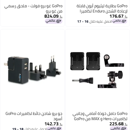
GoPro بطارية ليثيوم أيون قابلة
GoPro غو برو فولت - ملحق رسمي
لإعادة الشحن Enduro لكاميرا
من غو برو
824.09
176.67
Hero13 Black
﷼‏
﷼‏
احصل عليه خلال
16 - 17
اغسطس
GoPro حامل خوذة أمامي وجانبي
جو برو شاحن حائط لكاميرات GoPro
لكاميرات Hero و MAX من GoPro
أسود
142.73
225.68
﷼‏
﷼‏
احصل عليه خلال
18 - 19