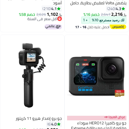
يتضمن Volta (مقبض بطارية، حامل
أسود
ثلاثي القوائم، جهاز تحكم عن بعد)،
4.1
4.3
210
240
وMedia Mod، وLight Mod، وبطارية
1,102
2,216
2,647
خصم 16%
2,626
خصم 58%
أقل سعر في السنة
﷼‏
﷼‏
Enduro، وحامل مغناطيسي وحقيبة
باقي 1 وحدات في المخزون
لك رصيد مسترجع 10%
+ 1
حمل
أقل سعر في السنة
احصل عليه خلال
16 - 17
اغسطس
عرض الميجا 📣
جو برو إصدار هيرو 11 كريتور
جو برو كاميرا HERO12 سوداء
4.0
6
مقاومة للماء مع بطاقة Extreme