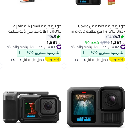
جو برو حزمة خاصة من GoPro
جو برو حزمة السفر/المغامرة
Hero13 Black مع بطاقة microSD
HERO13 بلاك بما في ذلك بطاقة
سعة 64 جيجابايت
ذاكرة 64 جيجابايت، المقبض،
4.5
4.3
7
240
بطاريات إندورو (2x)، حامل لاصق
1,587
1,261
1,397
خصم 9%
﷼‏
﷼‏
منحني (2x)، بطاقة microSD سعة
#23 في كاميرات الرياضة والحركة
#37 في كاميرات الرياضة والحركة
#23 في كاميرات الرياضة والحركة
#37 في كاميرات الرياضة والحركة
64 جيجابايت من سان ديسك، حقيبة
لك رصيد مسترجع 10%
+ 1
لك رصيد مسترجع 10%
+ 1
الكاميرا
احصل عليه خلال
16 - 17
احصل عليه خلال
15 - 16
اغسطس
اغسطس