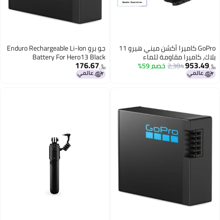
GoPro كاميرا أكشن ميني هيرو 11
جو برو Enduro Rechargeable Li-Ion
بلاك، كاميرا مقاومة للماء
Battery For Hero13 Black
176.67
953.49
2,384
خصم 59%
ومستقرة، كاميرا رياضية رقمية
﷼‏
﷼‏
للمدونات، كاميرا غوص خارجية