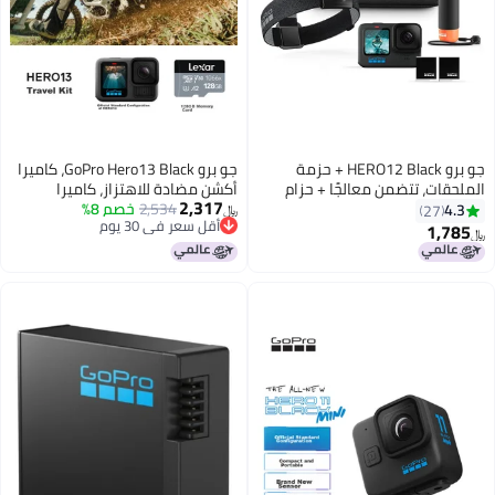
جو برو HERO12 Black + حزمة
جو برو GoPro Hero13 Black، كاميرا
الملحقات، تتضمن معالجًا + حزام
أكشن مضادة للاهتزاز، كاميرا
2,317
رأس 2.0 + بطارية إندورو + حقيبة
2,534
خصم 8%
مقاومة للماء، كاميرا تدوين فيديو
4.3
27
﷼‏
أقل سعر في 30 يوم
حمل
للغوص وركوب الدراجات في الهواء
1,785
﷼‏
أقل سعر في 30 يوم
الطلق، مجموعة محمولة