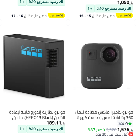
مع ضوء مدمج - مع ضمان رسمي
1,050
لك رصيد مسترجع 10%
+ 1
﷼‏
من GoPro الإمارات العربية المتحدة
لك رصيد مسترجع 10%
+ 1
احصل عليه خلال
15 - 16
احصل عليه خلال
16 - 17
اغسطس
اغسطس
جو برو كاميرا ماكس مضادة للماء
جو برو بطارية إندورو قابلة لإعادة
360 بشاشة لمس وعدسة كروية
الشحن (HERO13 Black)، ملحق
189.11
وفيديو عالي الدقة 5.6K30 بدقة
رسمي من GoPro، بسعة 1900
4.0
4
﷼‏
16.6ميجابكسل وصور 360 1080p
مللي أمبير، بطارية بديلة/احتياطية
1,576
2,520
خصم 37%
لك رصيد مسترجع 10%
+ 1
﷼‏
وخاصية التثبيت أثناء بث الفيديو
أقل سعر في 30 يوم