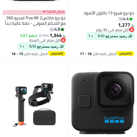
عرض الميجا 📣
جو برو هيرو 13 باللون الأسود
جو برو ماكس2 True 8K فيديو 360
4.4
9
مع التحكم الصوتي - دقة عالية جداً
1,277
﷼‏
29 ميجابكسل صور 360 - مع ضمان
4.8
6
أقل سعر في 30 يوم
رسمي من GoPro الإمارات العربية
1,344
أقل سعر في 30 يوم
2,154
خصم 37%
﷼‏
لك رصيد مسترجع 10%
+ 1
المتحدة
أقل سعر في السنة
أقل سعر في السنة
لك رصيد مسترجع 10%
+ 1
احصل عليه خلال
16 - 17
احصل عليه خلال
15 - 16
اغسطس
اغسطس