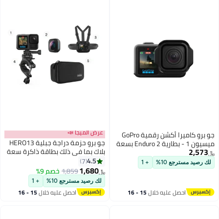
عرض الميجا 📣
جو برو كاميرا أكشن رقمية GoPro
جو برو حزمة دراجة جبلية HERO13
ميسيون 1 - بطارية Enduro 2 بسعة
2,573
بلاك بما في ذلك بطاقة ذاكرة سعة
2150 مللي أمبير - مستشعر من
﷼‏
64 جيجابايت وعدسة عريضة للغاية،
4.5
نوع 1.0 - فيديو بدقة 8K - تصوير
7
لك رصيد مسترجع 10%
+ 1
وحزام صدر، وحقيبة كاميرا لتثبيت
1,680
بطيء 8x - صور بدقة 50 ميجابكسل
1,859
خصم 9%
﷼‏
المقود / عمود المقعد.
+ لقطات بدقة 33 ميجابكسل - تكبير
لك رصيد مسترجع 10%
+ 1
2x بدقة 4K باستخدام تطبيق GoPro
احصل عليه خلال
15 - 16
احصل عليه خلال
15 - 16
Quik، صوت بلوتوث®
اغسطس
اغسطس