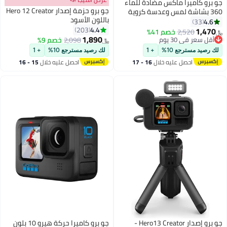
جو برو كاميرا ماكس مضادة للماء
جو برو حزمة إصدار Hero 12 Creator
360 بشاشة لمس وعدسة كروية
باللون الأسود
وفيديو عالي الدقة 5.6K30 بدقة
4.6
33
4.4
16.6ميجابكسل وصور 360 1080p
203
1,470
2,520
خصم 41%
﷼‏
1,890
وخاصية التثبيت أثناء بث الفيديو
أقل سعر في 30 يوم
2,098
خصم 9%
﷼‏
المباشر
أقل سعر في 30 يوم
لك رصيد مسترجع 10%
+ 1
لك رصيد مسترجع 10%
+ 1
احصل عليه خلال
16 - 17
احصل عليه خلال
15 - 16
اغسطس
اغسطس
جو برو إصدار Hero13 Creator -
جو برو كاميرا حركة هيرو 10 بلون