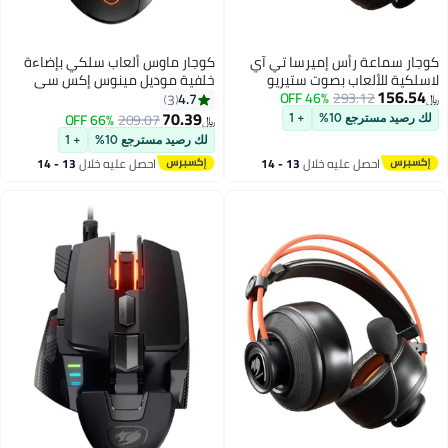
ة رأس إميرسا تي آي
كوجار ماوس ألعاب سلكي بإضاءة
ألعاب بصوت ستيريو
خلفية موديل مينوس إكس سي
293.12
46% OFF
أسود
4.7
3
70.39
66% OFF
209.07
جع 10%
+ 1
﷼‏
لك رصيد مسترجع 10%
+ 1
حصل عليه خلال
13 - 14
احصل عليه خلال
13 - 14
غسطس
اغسطس