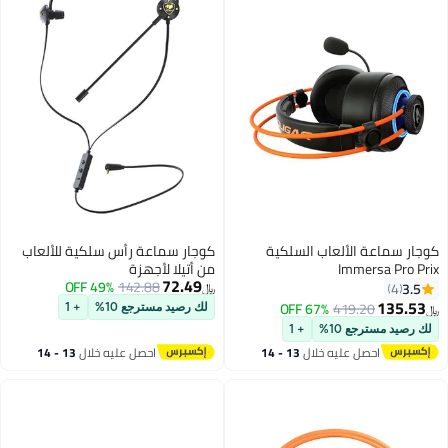
ة الألعاب السلكية
كوجار سماعة رأس سلكية للألعاب
Immers
من أتيلا لأجهزة
72.49
PS4/PS5/XOne/XSeries/NSwitch/PC
49% OFF
142.88
﷼‏
67% OFF
419.20
لك رصيد مسترجع 10%
+ 1
جع 10%
+ 1
حصل عليه خلال
13 - 14
احصل عليه خلال
13 - 14
غسطس
اغسطس