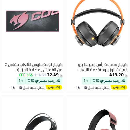
ة رأس إميرسا برو
كوجار لوحة ماوس الألعاب مقاس X
ن ومتقدمة للألعاب
من القماش ، مضادة للانزلاق
72.49
لأجهزة بلايستيشن 4/أجهزة
114.52
36% OFF
ومقاومة للماء بسمك 5 ملم -
﷼‏
بلايستيشن 5/إكس بوكس وان/إكس
وردي - كبير جدًا
جع 10%
+ 1
لك رصيد مسترجع 10%
+ 1
ز إكس/نينتندو سويتش/
حصل عليه خلال
13 - 14
احصل عليه خلال
13 - 14
بيوتر
غسطس
اغسطس