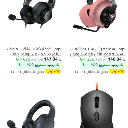
ة رأس ستيريو للألعاب
كوجار كوغار VM410 XB سماعة /
ق الأذن مع ميكروفون
سائق 53 مم / ميكروفون إلغاء
147.04
198.57
26% OFF
الضوضاء
387.68
62% OFF
﷼‏
جع 10%
+ 1
لك رصيد مسترجع 10%
+ 1
حصل عليه خلال
13 - 14
احصل عليه خلال
13 - 14
غسطس
اغسطس