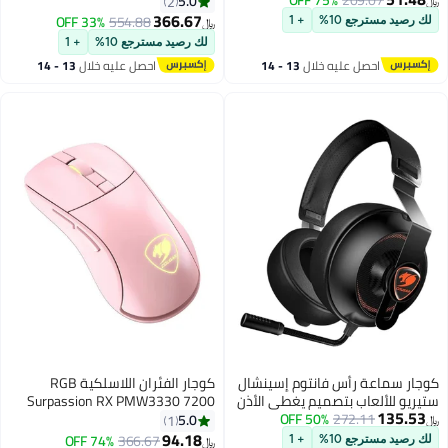
5.0
2
366.67
33% OFF
554.88
جع 10%
+ 1
﷼‏
لك رصيد مسترجع 10%
+ 1
حصل عليه خلال
13 - 14
احصل عليه خلال
13 - 14
غسطس
اغسطس
ة رأس فانتوم إسينشال
كوجار الفئران اللاسلكية RGB
لعاب بتصميم يغطي الأذن
Surpassion RX PMW3330 7200
272.11
50% OFF
DPI 2.4G 1000 هرتز اللاسلكية
5.0
1
94.18
74% OFF
366.67
جع 10%
+ 1
﷼‏