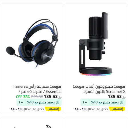
غسطس
اغسطس
Cougar ميكروفون ألعاب Cougar
Cougar سماعة رأس Immersa
د
Essential / محرك 40 مم /
135.53
219.58
38% OFF
ميكروفون إلغاء الضوضاء / عصابة
﷼‏
رأس خفيفة الوزن للغاية
جع 10%
+ 1
لك رصيد مسترجع 10%
+ 1
حصل عليه خلال
13 - 14
احصل عليه خلال
13 - 14
غسطس
اغسطس