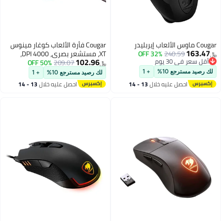
Cougar فأرة الألعاب كوغار مينوس
240.59
32% OFF
XT، مستشعر بصري، 4000 DPI،
102.96
30 يوم
209.07
50% OFF
معدل استقصاء 1000Hz، FPS، RGB،
﷼‏
30 يوم
6 أزرار قابلة للبرمجة، سلكية - وردي
جع 10%
+ 1
لك رصيد مسترجع 10%
+ 1
حصل عليه خلال
13 - 14
احصل عليه خلال
13 - 14
غسطس
اغسطس