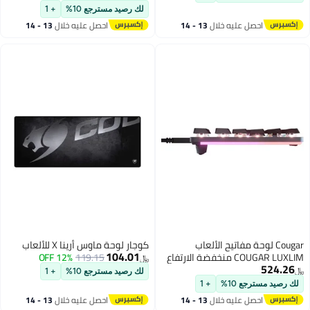
لك رصيد مسترجع 10%
+ 1
حصل عليه خلال
13 - 14
احصل عليه خلال
13 - 14
غسطس
اغسطس
C لوحة مفاتيح الألعاب
كوجار لوحة ماوس أرينا X للألعاب
104.01
COUGAR LUXLIM منخفضة الارتفاع
119.15
12% OFF
﷼‏
ية-ميكانيكية، استجابة
لك رصيد مسترجع 10%
+ 1
أسرع بنسبة 15%، تصميم فائق
جع 10%
+ 1
لنحافة 20 مم، مفاتيح مريحة، كابل
حصل عليه خلال
13 - 14
احصل عليه خلال
13 - 14
US نوع-C قابل للفصل، مفتاح أحمر