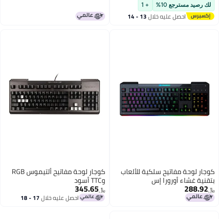
30 يوم
جع 10%
+ 1
حصل عليه خلال
13 - 14
غسطس
مفاتيح سلكية للألعاب
كوجار لوحة مفاتيح ألتيموس RGB
 أورورا إس
وTTC أسود
345.65
﷼‏
احصل عليه خلال
17 - 18
اغسطس