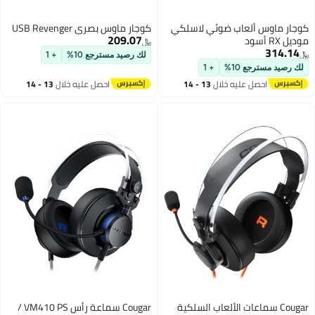
س ألعاب ضوئي لاسلكي
كوجار ماوس بصري USB Revenger
209.07
﷼‏
لك رصيد مسترجع 10%
+ 1
جع 10%
+ 1
حصل عليه خلال
13 - 14
احصل عليه خلال
13 - 14
غسطس
اغسطس
C سماعات الألعاب السلكية
Cougar سماعة رأس VM410 PS /