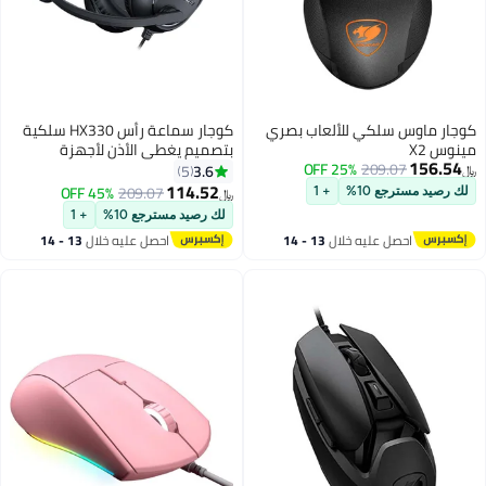
 سلكي للألعاب بصري
كوجار سماعة رأس HX330 سلكية
بتصميم يغطي الأذن لأجهزة
209.07
25% OFF
بلايستيشن 4 / بلايستيشن 5 / إكس
3.6
5
بوكس ون / إكس بوكس سيريس
114.52
45% OFF
209.07
جع 10%
+ 1
﷼‏
إكس / نينتندو سويتش / الكمبيوتر
لك رصيد مسترجع 10%
+ 1
حصل عليه خلال
13 - 14
احصل عليه خلال
13 - 14
غسطس
اغسطس