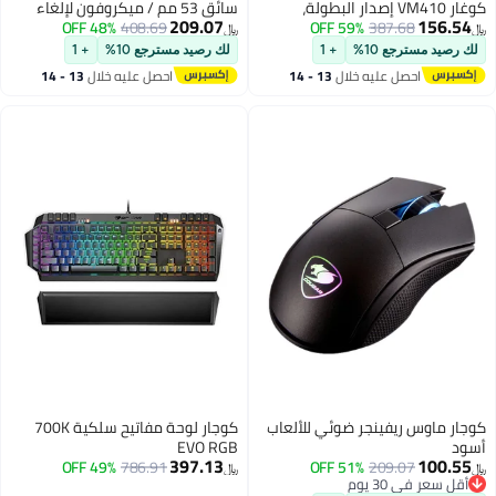
كوغار VM410 إصدار البطولة،
سائق 53 مم / ميكروفون لإلغاء
209.07
387.68
59% OFF
محركات غشاء جرافين 53 مم،
الضوضاء
408.69
48% OFF
﷼‏
ميكروفون لإلغاء الضوضاء 9.7 مم،
جع 10%
+ 1
لك رصيد مسترجع 10%
+ 1
محول 4 قطب إلى 3 قطب، تقليل
حصل عليه خلال
13 - 14
احصل عليه خلال
13 - 14
أسود
غسطس
اغسطس
 ريفينجر ضوئي للألعاب
كوجار لوحة مفاتيح سلكية 700K
EVO RGB
397.13
49% OFF
786.91
51% OFF
209.07
﷼‏
30 يوم