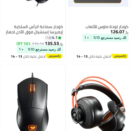
 ماوس للألعاب
كوجار سماعة الرأس السلكية
إيميرسا إسنشيال فوق الأذن لجهاز
بلايستيشن 5
4.1
18
جع 10%
+ 1
135.53
56% OFF
314.14
﷼‏
لك رصيد مسترجع 10%
+ 1
حصل عليه خلال
13 - 14
احصل عليه خلال
13 - 14
غسطس
اغسطس