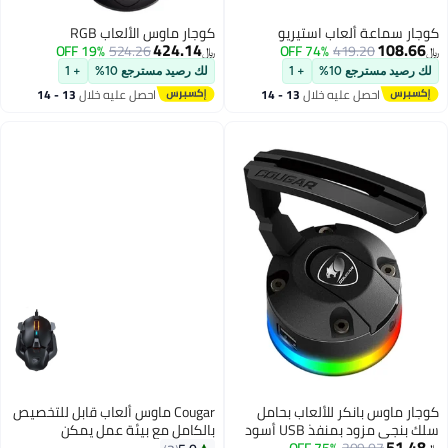
ة ألعاب استيريو
كوجار ماوس الألعاب RGB
424.14
19% OFF
524.26
74% OFF
419.20
﷼‏
جع 10%
+ 1
لك رصيد مسترجع 10%
+ 1
حصل عليه خلال
13 - 14
احصل عليه خلال
13 - 14
غسطس
اغسطس
بانكر للألعاب بحامل
Cougar ماوس ألعاب قابل للتخصيص
بمنفذ USB أسود
بالكامل مع بيئة عمل يمكن
209.
75% OFF
استخدامها بكلتا اليدين