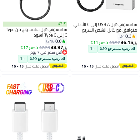
عرض
سامسونج كابل USB A إلى C الأصلي
سامسونج كابل سامسونج من Type
 الشحن السريع
C إلى Type C أسود
3.8
316
خصم 11%
38.97
47.28
خصم 17%
﷼‏
%
+ 1
أقل سعر في 7 يوم
أقل سعر في 7 يوم
لك رصيد مسترجع 10%
+ 1
ليه خلال
15 - 16
احصل عليه خلال
15 - 16
س
اغسطس