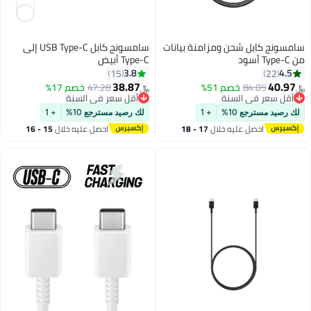
حن ومزامنة بيانات
سامسونج كابل USB Type-C إلى
Type-C أبيض
3.8
15
38.87
خصم 51%
47.28
خصم 17%
﷼‏
لسنة
أقل سعر في السنة
لسنة
أقل سعر في السنة
%
+ 1
لك رصيد مسترجع 10%
+ 1
ليه خلال
17 - 18
احصل عليه خلال
15 - 16
س
اغسطس