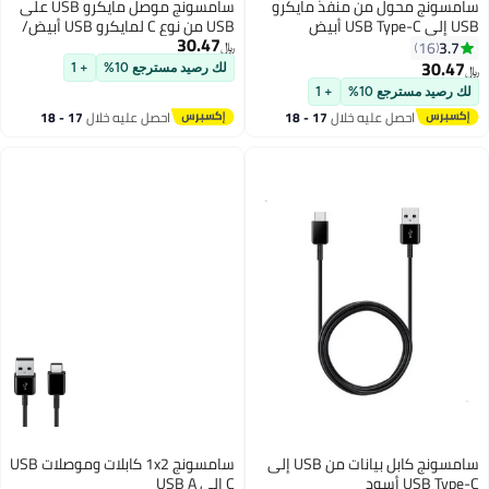
من منفذ مايكرو
سامسونج موصل مايكرو USB على
USB من نوع C لمايكرو USB أبيض/
30.47
فضي
﷼‏
لك رصيد مسترجع 10%
+ 1
%
+ 1
ليه خلال
17 - 18
احصل عليه خلال
17 - 18
س
اغسطس
سامسونج كابل بيانات من USB إلى
سامسونج 1x2 كابلات وموصلات USB
C إلى USB A