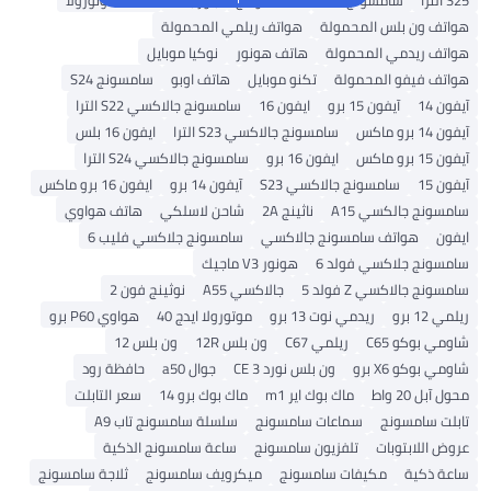
ونج S25
هاتف نوثنج
باور بانك
هاتف موتورولا
المحمولة
هواتف ريلمي المحمولة
المحمولة
هاتف هونور
نوكيا موبايل
محمولة
تكنو موبايل
هاتف اوبو
سامسونج S24
15 برو
ايفون 16
سامسونج جالاكسي S22 الترا
سامسونج جالاكسي S23 الترا
ايفون 16 بلس
ايفون 16 برو
سامسونج جالاكسي S24 الترا
سونج جالاكسي S23
آيفون 14 برو
ايفون 16 برو ماكس
 A15
ناثينج 2A
شاحن لاسلكي
هاتف هواوي
 سامسونج جالاكسي
سامسونج جلاكسي فليب 6
ي فولد 6
هونور V3 ماجيك
فولد 5
جالاكسي A55
نوثينج فون 2
ريدمي نوت 13 برو
موتورولا ايدج 40
هواوي P60 برو
ريلمي C67
ون بلس 12R
ون بلس 12
ون بلس نورد CE 3
جوال a50
حافظة رود
ماك بوك اير m1
ماك بوك برو 14
سعر التابلت
سماعات سامسونج
سلسلة سامسونج تاب A9
ت
تلفزيون سامسونج
ساعة سامسونج الذكية
كيفات سامسونج
ميكرويف سامسونج
ثلاجة سامسونج