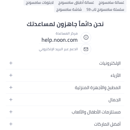
ج
غسالة أطباق سامسونج
لابتوبات سامسونج
تاب S9
شاشة سامسونج
حن دائماً جاهزون لمساعدتك
مركز المساعدة
help.noon.com
الدعم عبر البريد الإلكتروني
ت
جهزة المنزلية
زلية
لأطفال والألعاب
سفرة
ن المنزل
كات
عر