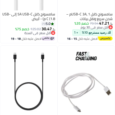
سامسونج كابل USB-C 3A، 1م –
سامسونج كابل 5A USB-C إلى USB-
بيانات
C (1.8 م) - أبيض
خصم 35%
5.0
1
30.47
125.02
خصم 75%
﷼‏
أقل سعر في السنة
%
+ 1
أقل سعر في السنة
ليه خلال
15 - 16
احصل عليه خلال
18 - 19
س
اغسطس