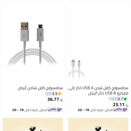
سامسونج كابل شحن USB A ذكر إلى
سامسونج كابل شاحن أبيض
3.5
25
36.77
﷼‏
يه خلال
19 - 20
احصل عليه خلال
19 - 20
س
اغسطس