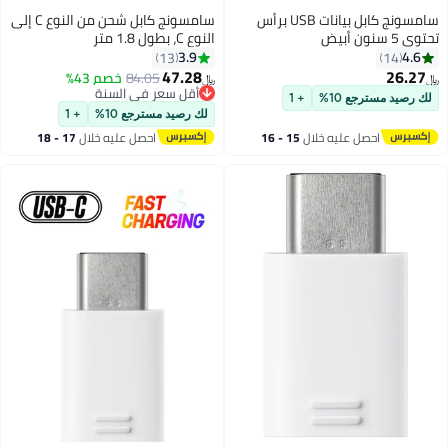
سامسونج كابل بيانات USB برأس
سامسونج كابل شحن من النوع C إلى
النوع C، بطول 1.8 متر
3.9
13
47.28
84.05
خصم 43%
﷼‏
أقل سعر في السنة
%
+ 1
أقل سعر في السنة
لك رصيد مسترجع 10%
+ 1
ليه خلال
15 - 16
احصل عليه خلال
17 - 18
س
اغسطس