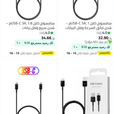
سامسونج كابل USB-C 5A، 1م –
سامسونج كابل USB-C 3A، 1.8م –
 ونقل البيانات
شحن سريع ونقل بيانات
4.0
46
34.66
﷼‏
لك رصيد مسترجع 10%
+ 1
%
+ 1
ليه خلال
15 - 16
احصل عليه خلال
15 - 16
س
اغسطس