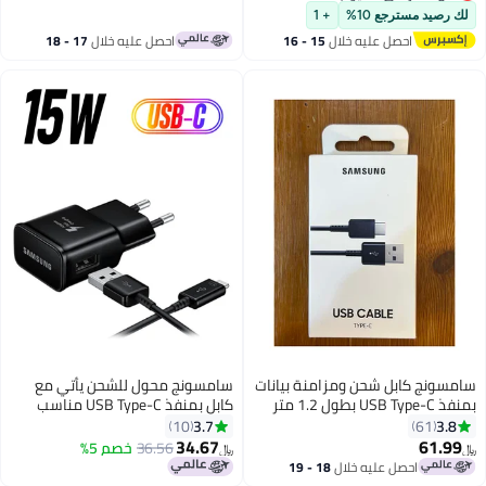
%
+ 1
ليه خلال
15 - 16
احصل عليه خلال
17 - 18
س
اغسطس
حن ومزامنة بيانات
سامسونج محول للشحن يأتي مع
بمنفذ USB Type-C بطول 1.2 متر
كابل بمنفذ USB Type-C مناسب
للسفر أسود
3.7
10
34.67
36.56
خصم 5%
﷼‏
يه خلال
18 - 19
س