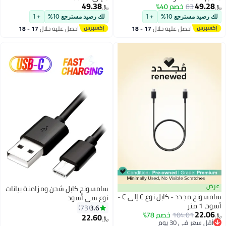
49.38
40%
﷼‏
%
+ 1
لك رصيد مسترجع 10%
+ 1
ليه خلال
17 - 18
احصل عليه خلال
17 - 18
س
اغسطس
سامسونج كابل شحن ومزامنة بيانات
سامسونج مجدد - كابل نوع C إلى C -
نوع سي أسود
3.6
73
1
خصم 78%
22.60
﷼‏