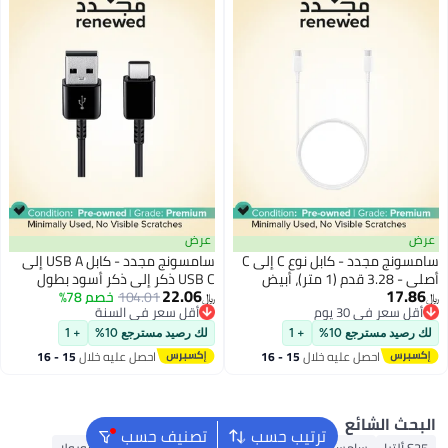
عرض
سامسونج مجدد - كابل نوع C إلى C
سامسونج مجدد - كابل USB A إلى
USB C ذكر إلى ذكر أسود بطول
22.06
1.5م
104.01
خصم 78%
﷼‏
أقل سعر في السنة
أقل سعر في السنة
%
+ 1
لك رصيد مسترجع 10%
+ 1
ليه خلال
15 - 16
احصل عليه خلال
15 - 16
س
اغسطس
ترتيب حسب
تصنيف حسب