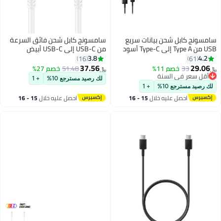
حن بيانات سريع
سامسونج كابل شحن فائق السرعة
من USB-C إلى USB-C أبيض
3.8
16
37.56
11%
51.48
خصم 27%
﷼‏
لسنة
لك رصيد مسترجع 10%
+ 1
لسنة
%
+ 1
ليه خلال
15 - 16
احصل عليه خلال
15 - 16
س
اغسطس