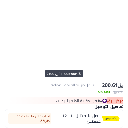
s
00
:
m
00
·
باقي 100%
﷼‏
200.61
شامل ضريبة القيمة المضافة
250 ﷼‏
خصم 19%
عرض برق
#4 في حقيبة الظهر للرحلات
#4 في حقيبة الظهر للرحلات
تفاصيل التوصيل
احصل عليه خلال
11 - 12
اطلب خلال 14 ساعة 44
اغسطس
دقيقة