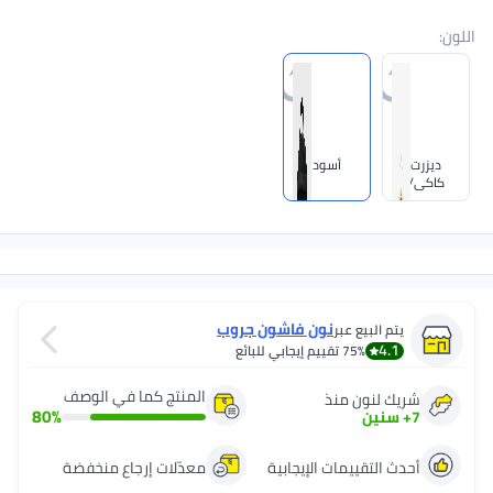
اللون
:
ديزرت
أسود
كاكي/
ديزرت
كاكي/ ابيض
ساميت
نون فاشون جروب
يتم البيع عبر
4.1
75%
تقييم إيجابي للبائع
المنتج كما في الوصف
شريك لنون منذ
80
%
7
+
سنين
أحدث التقييمات الإيجابية
معدّلات إرجاع منخفضة