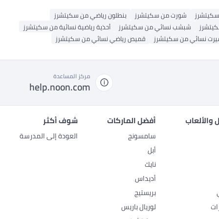
سكيتشرز
شورت من سكيتشرز
بنطلون رياضي من سكيتشرز
كيتشرز
شبشب نسائي من سكيتشرز
أحذية رياضية نسائية من سكيتشرز
يرت نسائي من سكيتشرز
قميص رياضي نسائي من سكيتشرز
مركز المساعدة
help.noon.com
 والألعاب
أفضل الماركات
شوف أكثر
سامسونج
العودة إلى المدرسة
أبل
نايك
أديداس
بريستيج
ات
لوريال باريس