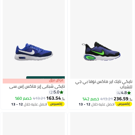
s
00
:
m
عرض برق
00
·
باقي 100%
نايكي نايك اير ماكس نوفا بي جي
نايكي شبابي إير ماكس إس سي
للشباب
5.0
2
4.8
4
163.54
236.59
413.21
خصم 60%
413.21
خصم 42%
﷼‏
﷼‏
احصل عليه خلال
12 - 13
احصل عليه خلال
12 - 13
اغسطس
اغسطس