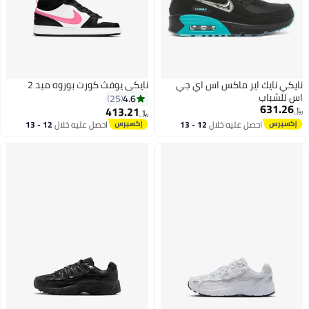
نايكي نايك اير ماكس اس اي جي
نايكي يوفث كورت بوروه ميد 2
اس للشباب
4.6
25
631.26
413.21
﷼‏
﷼‏
احصل عليه خلال
12 - 13
احصل عليه خلال
12 - 13
7
اغسطس
اغسطس