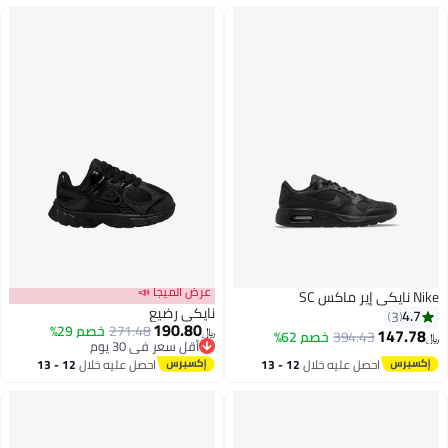
عرض الميجا 📣
Nike نايكي إير ماكس SC
نايكي رضيع
4.7
3
190.80
271.48
خصم 29%
147.78
394.43
خصم 62%
﷼‏
﷼‏
أقل سعر في 30 يوم
أقل سعر في 30 يوم
احصل عليه خلال
12 - 13
احصل عليه خلال
12 - 13
اغسطس
اغسطس