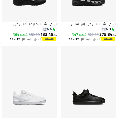
نايكي شباب بي جي إس سبي
نايكي شباب مترو تيك بي جي
4.4
4.0
2
1
133.45
275.84
522.24
خصم 47%
380.50
خصم 64%
﷼‏
﷼‏
احصل عليه خلال
12 - 13
احصل عليه خلال
12 - 13
اغسطس
اغسطس