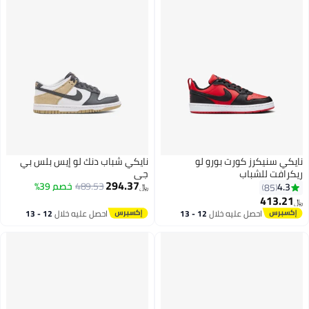
نايكي سنيكرز كورت بورو لو
نايكي شباب دنك لو إيس بلس بي
ريكرافت للشباب
جي
294.37
489.53
خصم 39%
4.3
85
﷼‏
413.21
﷼‏
9
احصل عليه خلال
12 - 13
احصل عليه خلال
12 - 13
اغسطس
اغسطس