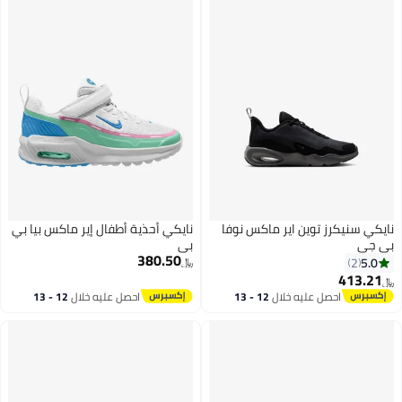
نايكي سنيكرز توين اير ماكس نوفا
نايكي أحذية أطفال إير ماكس بيا بي
بي جي
بي
380.50
5.0
2
﷼‏
413.21
﷼‏
احصل عليه خلال
12 - 13
احصل عليه خلال
12 - 13
اغسطس
اغسطس