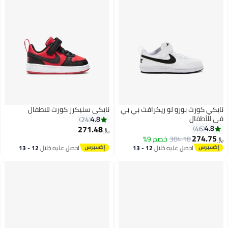
نايكي كورت بورو لو ريكرافت بي بي
نايكي سنيكرز كورت للاطفال
في للأطفال
4.8
24
271.48
4.8
46
﷼‏
274.75
304.18
خصم 9%
﷼‏
8
9
احصل عليه خلال
12 - 13
احصل عليه خلال
12 - 13
اغسطس
اغسطس