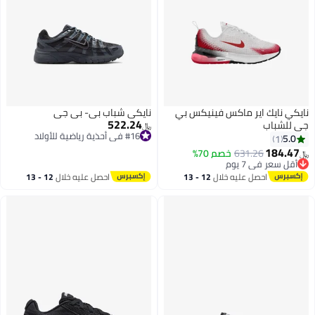
نايكي نايك اير ماكس فينيكس بي
نايكي شباب بي- بي جي
522.24
جي للشباب
﷼‏
#16 في أحذية رياضية للأولاد
5.0
1
#16 في أحذية رياضية للأولاد
184.47
631.26
خصم 70%
﷼‏
7
أقل سعر في 7 يوم
أقل سعر في 7 يوم
احصل عليه خلال
12 - 13
احصل عليه خلال
12 - 13
اغسطس
اغسطس