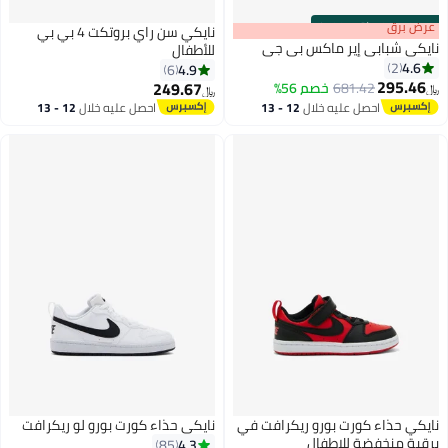
s
00
:
m
عرض برق
00
·
باقي 100%
نايكي سن راي بروتكت 4 بي بي
نايكي شبابي إير ماكس بي جي
للأطفال
4.6
2
4.9
6
295.46
249.67
681.42
خصم 56%
﷼‏
﷼‏
5
احصل عليه خلال
12 - 13
احصل عليه خلال
12 - 13
اغسطس
اغسطس
نايكي حذاء كورت بورو ريكرافت في
نايكي حذاء كورت بورو لو ريكرافت
برقبة منخفضة للاطفال
4.3
85