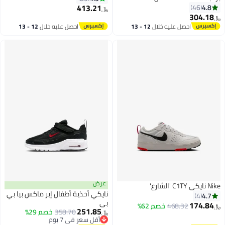
413.21
4.8
46
﷼‏
304.18
﷼‏
9
9
احصل عليه خلال
12 - 13
احصل عليه خلال
12 - 13
اغسطس
اغسطس
عرض
Nike نايكي C1TY 'الشارع'
نايكي أحذية أطفال إير ماكس بيا بي
4.7
4
بي
174.84
468.32
خصم 62%
﷼‏
251.85
358.70
خصم 29%
﷼‏
4
أقل سعر في 7 يوم