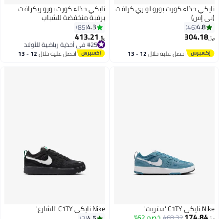
نايكي حذاء كورت بورو لو ري كرافت
نايكي حذاء كورت بورو ريكرافت
(بي إس)
برقبة منخفضة للشباب
4.3
4.8
85
46
413.21
304.18
﷼‏
﷼‏
9
9
#25 في أحذية رياضية للأولاد
#25 في أحذية رياضية للأولاد
احصل عليه خلال
12 - 13
احصل عليه خلال
12 - 13
اغسطس
اغسطس
Nike نايكي C1TY 'ستريت'
Nike نايكي C1TY 'الشارع'
174.84
468.32
خصم 62%
4.5
2
﷼‏