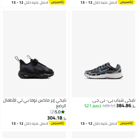
أقل سعر في 7 يوم
احصل عليه خلال
12 - 13
احصل عليه خلال
12 - 13
اغسطس
اغسطس
نايكي شباب بي- بي جي
نايكي إير ماكس نوفا بي تي للأطفال
384.86
489.53
خصم 21%
الرضع
﷼‏
5.0
2
304.18
﷼‏
6
7
احصل عليه خلال
12 - 13
احصل عليه خلال
12 - 13
اغسطس
اغسطس