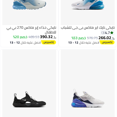
نايكي نايك اير ماكس بي جي للشباب
نايكي حذاء إير ماكس 270 بي بي
للاطفال
4.7
3
390.32
489.53
خصم 20%
266.02
576.75
خصم 53%
﷼‏
﷼‏
احصل عليه خلال
12 - 13
احصل عليه خلال
12 - 13
5
7
اغسطس
اغسطس