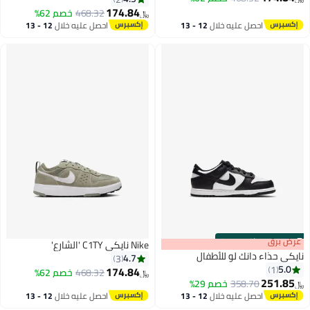
174.84
468.32
خصم 62%
﷼‏
احصل عليه خلال
12 - 13
احصل عليه خلال
12 - 13
اغسطس
اغسطس
s
00
:
m
عرض برق
00
·
باقي 100%
Nike نايكي C1TY 'الشارع'
نايكي حذاء دانك لو للأطفال
4.7
3
5.0
1
174.84
468.32
خصم 62%
﷼‏
251.85
358.70
خصم 29%
﷼‏
احصل عليه خلال
12 - 13
احصل عليه خلال
12 - 13
اغسطس
اغسطس