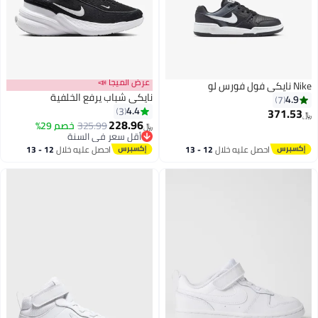
عرض الميجا 📣
Nike نايكي فول فورس لو
نايكي شباب يرفع الخلفية
4.9
7
4.4
3
371.53
﷼‏
228.96
325.99
خصم 29%
﷼‏
3
أقل سعر في السنة
أقل سعر في السنة
احصل عليه خلال
12 - 13
احصل عليه خلال
12 - 13
اغسطس
اغسطس