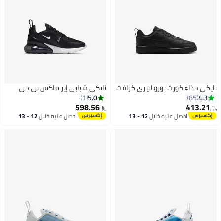
نايكي حذاء كورت بورو لو ري كرافت
نايكي شبابي إير ماكس بي جي
5.0
4.3
1
85
598.56
413.21
﷼‏
﷼‏
احصل عليه خلال
12 - 13
احصل عليه خلال
12 - 13
9
اغسطس
اغسطس