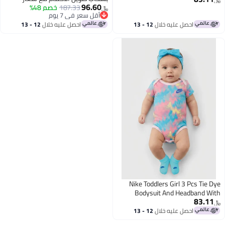
96.60
187.33
خصم 48%
الماركة وسروال قصير، رمادي داكن
﷼‏
أقل سعر في 7 يوم
أقل سعر في 7 يوم
احصل عليه خلال
12 - 13
احصل عليه خلال
12 - 13
اغسطس
اغسطس
Nike Toddlers Girl 3 Pcs Tie Dye
Bodysuit And Headband With
83.11
Booties Set, Multicolor
﷼‏
احصل عليه خلال
12 - 13
اغسطس