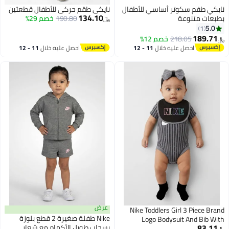
نايكي طقم سكوتر أساسي للأطفال
نايكي طقم حركي للأطفال قطعتين
134.10
بطبعات متنوعة
190.80
خصم 29%
﷼‏
5.0
1
189.71
218.05
خصم 12%
﷼‏
احصل عليه خلال
11 - 12
احصل عليه خلال
11 - 12
اغسطس
اغسطس
عرض
Nike Toddlers Girl 3 Piece Brand
Nike طفلة صغيرة 2 قطع بلوزة
Logo Bodysuit And Bib With
83.11
بسحاب طويل الأكمام مع شعار
Headband Set, Multicolor
﷼‏