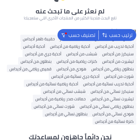
لم نعثر على ما تبحث عنه
تابع البحث فلدينا الكثير من المنتجات الأخرى التي ستعجبك!
البحث الشائع
ترتيب حسب
تصنيف حسب
ملابس اطفال
فساتين للبنات
حقائب ظهر
حقيبة ظهر أديداس
أحذية تدريب من أديداس
أحذية رياضية من أديداس
أحذية أديداس
سنيكرز من أديداس
شبشب من أديداس
أحذية جري من أديداس
تيشيرت من أديداس
كنزات رياضية من أديداس
بنطلون من أديداس
بنطلون رياضي من أديداس
هودي من أديداس
قميص رياضي من أديداس
شورت من أديداس
أحذية جري نسائية من أديداس
أحذية تدريب نسائية من أديداس
أحذية رياضية نسائية من أديداس
سنيكرز نسائي من أديداس
شبشب نسائي من أديداس
تيشيرت نسائي من أديداس
حمالات صدر رياضية من أديداس
بنطلون رياضي نسائي من أديداس
شورت نسائي من أديداس
هودي نسائي من أديداس
بنطلون نسائي من أديداس
كنزة نسائية من أديداس
نحن دائماً جاهزون لمساعدتك