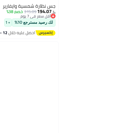
جس نظارة شمسية وايفارير
194.07
315.09
خصم 38%
﷼‏
أقل سعر في 7 يوم
أقل سعر في 7 يوم
لك رصيد مسترجع 10%
+ 1
احصل عليه خلال
12 - 13 اغسطس