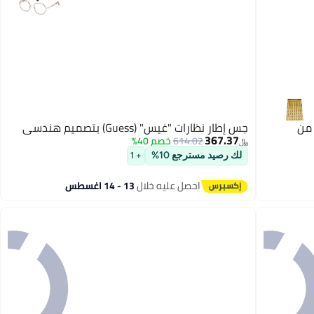
ام من
جس إطار نظارات "غيس" (Guess) بتصميم هندسي
367.37
614.02
خصم 40%
﷼‏
لك رصيد مسترجع 10%
+ 1
احصل عليه خلال
13 - 14 اغسطس