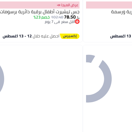
عرض الميجا 📣
رية ورسمة
جس تيشيرت أطفال برقبة دائرية برسومات
78.50
102.48
خصم 23%
﷼‏
أقل سعر في 7 يوم
أقل سعر في 7 يوم
احصل عليه خلال
12 - 13 اغسطس