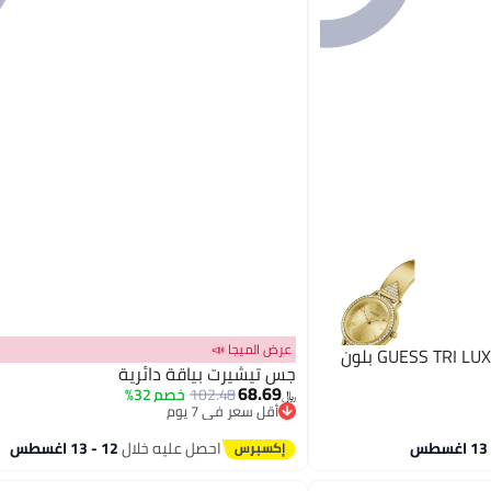
عرض الميجا 📣
جس ساعة يد أنالوج نسائية GUESS TRI LUXE بلون
جس تيشيرت بياقة دائرية
68.69
102.48
خصم 32%
﷼‏
أقل سعر في 7 يوم
أقل سعر في 7 يوم
احصل عليه خلال
12 - 13 اغسطس