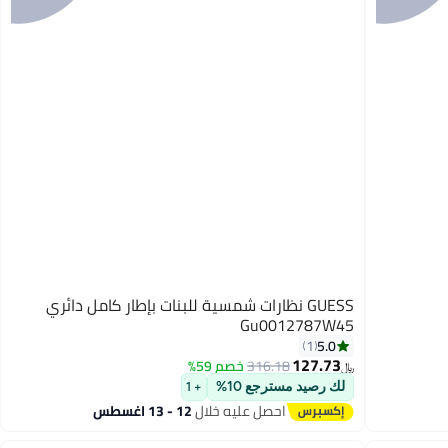
GUESS نظارات شمسية للبنات بإطار كامل دائري
Gu0012787W45
5.0
1
127.73
316.18
خصم 59%
﷼‏
لك رصيد مسترجع 10%
+ 1
احصل عليه خلال
12 - 13 اغسطس