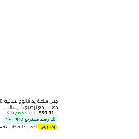
ذهبي مع ترصيع كريستالي
559.31
932.18
خصم 39%
﷼‏
لك رصيد مسترجع 10%
+ 1
احصل عليه خلال
12 - 13 اغسطس