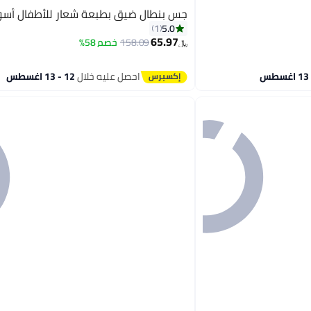
جس بنطال ضيق بطبعة شعار للأطفال أسو
5.0
1
65.97
158.09
خصم 58%
﷼‏
احصل عليه خلال
12 - 13 اغسطس