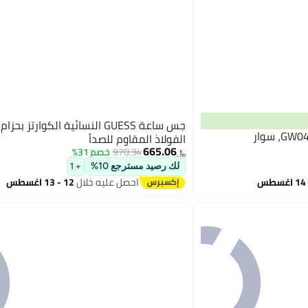
جس ساعة GUESS النسائية الكوارتز بحز
الفولاذ المقاوم للصدأ
665.06
970.34
خصم 31%
﷼‏
لك رصيد مسترجع 10%
+ 1
احصل عليه خلال
12 - 13 اغسطس