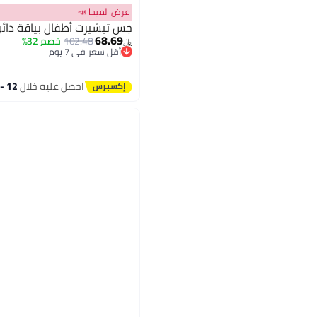
عرض الميجا 📣
جس تيشيرت أطفال بياقة دائ
68.69
102.48
خصم 32%
﷼‏
أقل سعر في 7 يوم
بتخلّص بسرعة
أقل سعر في 7 يوم
احصل عليه خلال
12 - 13 اغسطس