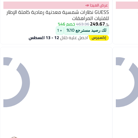
عرض الميجا 📣
GUESS نظارات شمسية معدنية رمادية كاملة الإطار
للفتيات المراهقات
249.67
463.36
خصم 46%
﷼‏
لك رصيد مسترجع 10%
+ 1
احصل عليه خلال
12 - 13 اغسطس