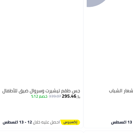
عار الشباب
جس طقم تيشيرت وسروال ضيق للأطفال
295.46
339.07
خصم 12%
﷼‏
احصل عليه خلال
12 - 13 اغسطس