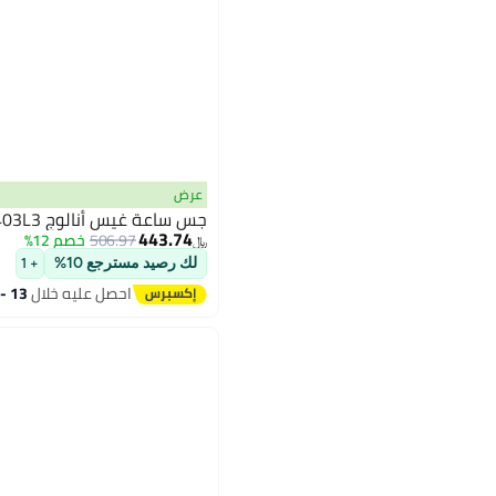
عرض
جس ساعة غيس أنالوج GW0403L3، سوار
443.74
506.97
خصم 12%
﷼‏
لك رصيد مسترجع 10%
+ 1
احصل عليه خلال
13 - 14 اغسطس