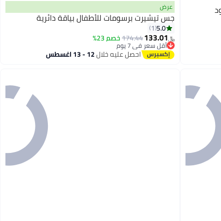
عرض
د
جس تيشيرت برسومات للأطفال بياقة دائرية
5.0
1
133.01
174.44
خصم 23%
﷼‏
أقل سعر في 7 يوم
أقل سعر في 7 يوم
احصل عليه خلال
12 - 13 اغسطس