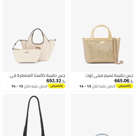
جس حقيبة تسيم ميني توت
جس حقيبة كالستا المصغرة في
692.32
665.06
﷼‏
﷼‏
احصل عليه خلال
13 - 14
احصل عليه خلال
13 - 14
اغسطس
اغسطس