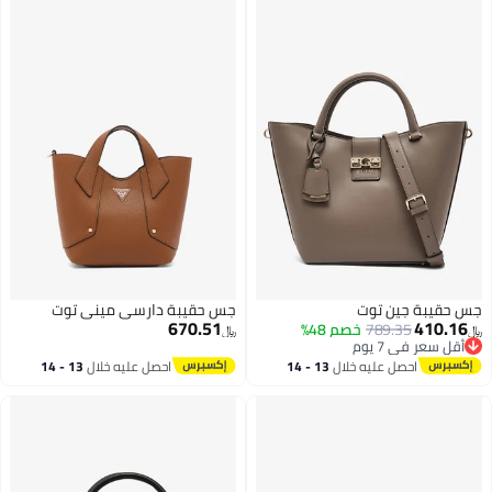
جس حقيبة جين توت
جس حقيبة دارسي ميني توت
670.51
410.16
789.35
خصم 48%
﷼‏
﷼‏
أقل سعر في 7 يوم
أقل سعر في 7 يوم
احصل عليه خلال
13 - 14
احصل عليه خلال
13 - 14
2
اغسطس
اغسطس