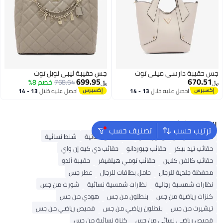
جس حقيبة دارسي ميني توت
جس حقيبة ليبي نويل توت
699.95
670.51
768.64
خصم 8%
﷼‏
﷼‏
احصل عليه خلال
13 - 14
احصل عليه خلال
13 - 14
اغسطس
اغسطس
البحث الشائع
ترتيب حسب
تصنيف حسب
حقائب سفر أمريكان توريستر
شنط جيس نسائية
شنط نسائية
حقائب تيد بيكر
حقائب جيوردانو
حقائب دي كيه إن واي
حقائب كالفن كلاين
حقائب تومي هيلفيغر
حقيبة ألدو
محفظة جلدية للرجال
حامل بطاقات للرجال
عطر جس
نظارات شمسية رجالية
نظارات شمسية نسائية
شورت من جس
كنزات رياضية من جس
بنطلون من جس
هودي من جس
تيشيرت من جس
بنطلون رياضي من جس
قميص رياضي من جس
قميص رياضي نسائي من جس
كنزة نسائية من جس