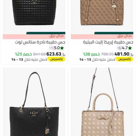
s
00
:
m
عرض برق
00
·
باقي 100%
s
00
:
m
عرض برق
00
·
باقي 100%
جس حقيبة إيريكا إليت البيئية
جس حقيبة نادرة ستاتس توت
5.0
4.7
1
6
623.63
481.90
789.35
خصم 38%
841.68
خصم 25%
﷼‏
﷼‏
3
احصل عليه خلال
13 - 14
احصل عليه خلال
13 - 14
اغسطس
اغسطس