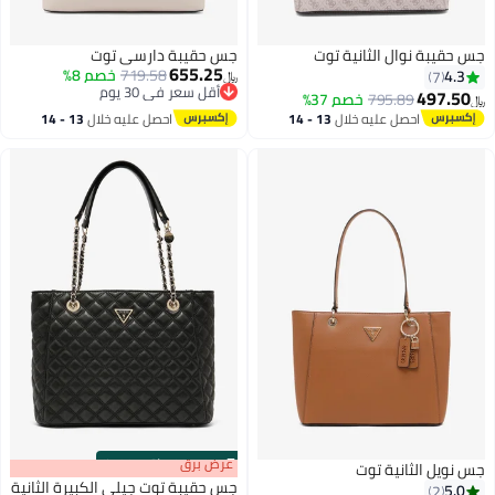
جس حقيبة نوال الثانية توت
جس حقيبة دارسي توت
655.25
719.58
خصم 8%
4.3
7
﷼‏
أقل سعر في 30 يوم
497.50
795.89
خصم 37%
﷼‏
أقل سعر في 30 يوم
احصل عليه خلال
13 - 14
احصل عليه خلال
13 - 14
اغسطس
اغسطس
s
00
:
m
عرض برق
00
·
باقي 100%
جس نويل الثانية توت
جس حقيبة توت جيلي الكبيرة الثانية
5.0
2