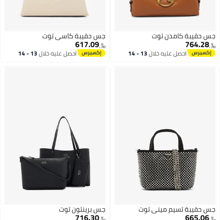
جس حقيبة كامدن توت
جس حقيبة كاسي توت
617.09
764.28
﷼‏
﷼‏
احصل عليه خلال
13 - 14
احصل عليه خلال
13 - 14
اغسطس
اغسطس
جس حقيبة تسيم ميني توت
جس برينتون توت
716.30
665.06
﷼‏
﷼‏