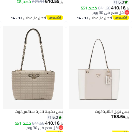
610.55
670.51
خصم 8%
5.0
1
﷼‏
410.16
841.68
خصم 51%
﷼‏
أقل سعر في 30 يوم
3
أقل سعر في 30 يوم
احصل عليه خلال
13 - 14
احصل عليه خلال
13 - 14
اغسطس
اغسطس
جس نويل الثانية توت
جس حقيبة نادرة ستاتس توت
768.64
5.0
1
﷼‏
410.16
841.68
خصم 51%
﷼‏
أقل سعر في 30 يوم
3