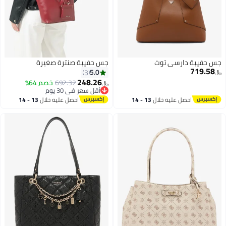
جس حقيبة دارسي توت
جس حقيبة صنترة صغيرة
719.58
5.0
3
﷼‏
248.26
692.32
خصم 64%
﷼‏
أقل سعر في 30 يوم
2
أقل سعر في 30 يوم
احصل عليه خلال
13 - 14
احصل عليه خلال
13 - 14
اغسطس
اغسطس