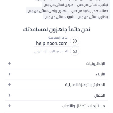
تيشيرت نسائي من جس
هودي نسائي من جس
حمالات صدر رياضية من جس
بنطلون رياضي نسائي من جس
بنطلون نسائي من جس
شورت نسائي من جس
نحن دائماً جاهزون لمساعدتك
مركز المساعدة
help.noon.com
الدعم عبر البريد الإلكتروني
الإلكترونيات
الجوالات
الأزياء
التابلت
أزياء نسائية
المطبخ والأجهزة المنزلية
اللابتوبات
أزياء رجالية
الحمام
الأجهزة المنزلية
الجمال
أزياء البنات
ديكور البيت
الكاميرات
العطور
أزياء الأولاد
مستلزمات الأطفال والألعاب
المطبخ والسفرة
التلفزيونات
المكياج
الساعات