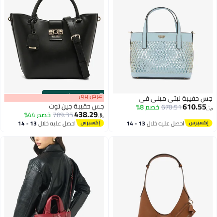
s
00
:
m
عرض برق
00
·
باقي 100%
جس حقيبة ليتي ميني في
610.55
جس حقيبة جين توت
670.51
خصم 8%
﷼‏
438.29
789.35
خصم 44%
﷼‏
احصل عليه خلال
13 - 14
احصل عليه خلال
13 - 14
2
اغسطس
اغسطس