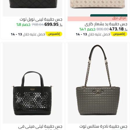
s
00
:
m
عرض برق
00
·
باقي 100%
جس حقيبة ليبي نويل توت
699.95
جس حقيبة يد بشعار كاري
768.64
خصم 8%
﷼‏
473.18
806.80
خصم 41%
﷼‏
احصل عليه خلال
13 - 14
احصل عليه خلال
13 - 14
اغسطس
اغسطس
جس حقيبة نادرة ستاتس توت
جس حقيبة ليتي ميني في