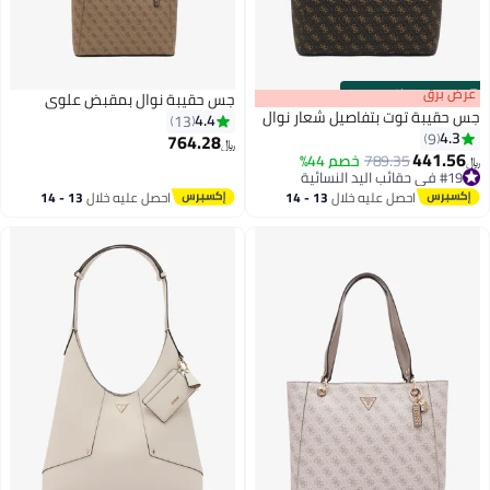
s
00
:
m
عرض برق
00
·
باقي 100%
جس حقيبة نوال بمقبض علوي
جس حقيبة توت بتفاصيل شعار نوال
4.4
13
4.3
9
764.28
﷼‏
441.56
789.35
خصم 44%
﷼‏
#19 في حقائب اليد النسائية
#19 في حقائب اليد النسائية
احصل عليه خلال
13 - 14
احصل عليه خلال
13 - 14
اغسطس
اغسطس