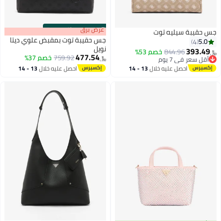
s
00
:
m
عرض برق
00
·
باقي 100%
جس حقيبة سيليه توت
جس حقيبة توت بمقبض علوي ديتا
5.0
4
نويل
393.49
844.96
خصم 53%
﷼‏
477.54
759.92
خصم 37%
أقل سعر في 7 يوم
﷼‏
3
أقل سعر في 7 يوم
احصل عليه خلال
13 - 14
احصل عليه خلال
13 - 14
اغسطس
اغسطس