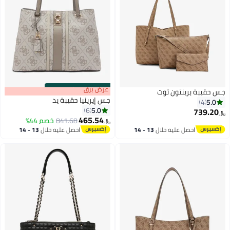
s
00
:
m
عرض برق
00
·
باقي 100%
جس حقيبة برينتون توت
جس إيرينيا حقيبة يد
5.0
4
5.0
6
739.20
﷼‏
465.54
841.68
خصم 44%
﷼‏
3
احصل عليه خلال
13 - 14
احصل عليه خلال
13 - 14
اغسطس
اغسطس