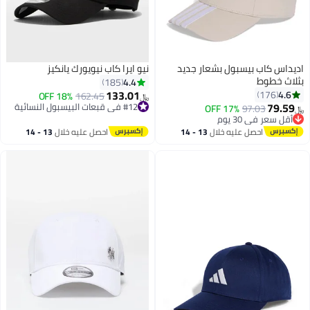
اديداس كاب بيسبول بشعار جديد
نيو ايرا كاب نيويورك يانكيز
بثلاث خطوط
4.4
185
133.01
4.6
176
18% OFF
162.45
﷼‏
79.59
#12 في قبعات البيسبول النسائية
17% OFF
97.03
﷼‏
11
#12 في قبعات البيسبول النسائية
أقل سعر في 30 يوم
أقل سعر في 30 يوم
احصل عليه خلال
13 - 14
احصل عليه خلال
13 - 14
اغسطس
اغسطس