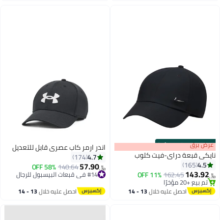
s
00
:
m
عرض برق
00
·
100% Left
اندر ارمر كاب عصري قابل للتعديل
نايكي قبعة دراي-فيت كلوب
4.7
174
4.5
165
57.90
#14 في قبعات البيسبول للرجال
140.64
58% OFF
﷼‏
143.92
162.45
11% OFF
أقل سعر في 30 يوم
﷼‏
4
10
#2 في قبعات البيسبول النسائية
#14 في قبعات البيسبول للرجال
بتخلّص بسرعة
احصل عليه خلال
13 - 14
احصل عليه خلال
13 - 14
تم بيع +20 مؤخرًا
اغسطس
اغسطس
#2 في قبعات البيسبول النسائية