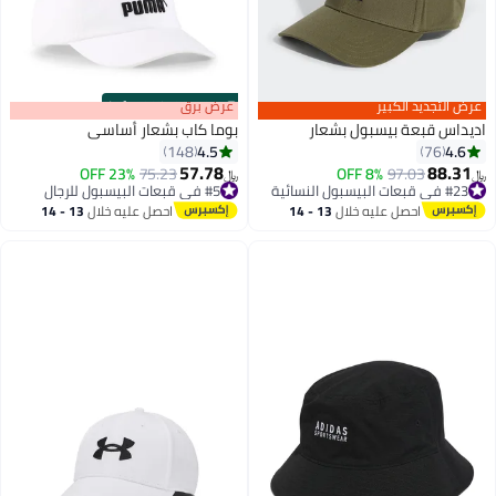
عرض التجديد الكبير
s
00
:
m
عرض برق
00
·
100% Left
اديداس قبعة بيسبول بشعار
بوما كاب بشعار أساسي
4.5
4.6
148
76
57.78
88.31
#23 في قبعات البيسبول النسائية
97.03
8% OFF
75.23
23% OFF
﷼‏
﷼‏
9
5
أقل سعر في 30 يوم
#5 في قبعات البيسبول للرجال
#23 في قبعات البيسبول النسائية
#5 في قبعات البيسبول للرجال
احصل عليه خلال
13 - 14
احصل عليه خلال
13 - 14
اغسطس
اغسطس