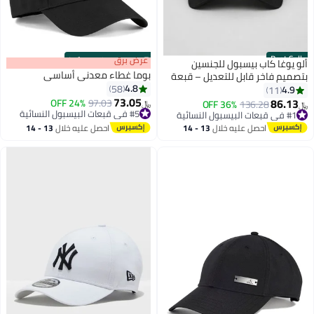
Best Seller
s
00
:
m
عرض برق
00
·
100% Left
ألو يوغا كاب بيسبول للجنسين
بوما غطاء معدني أساسي
بتصميم فاخر قابل للتعديل – قبعة
4.8
خفيفة وقابلة للتنفس للرجال
58
4.9
11
73.05
والنساء، ستايل كاجوال عصري باللون
86.13
#5 في قبعات البيسبول النسائية
97.03
24% OFF
#1 في قبعات البيسبول النسائية
136.28
36% OFF
﷼‏
﷼‏
7
الأسود
تم بيع +10 مؤخرًا
تم بيع +110 مؤخرًا
#5 في قبعات البيسبول النسائية
#1 في قبعات البيسبول النسائية
احصل عليه خلال
13 - 14
احصل عليه خلال
13 - 14
اغسطس
اغسطس