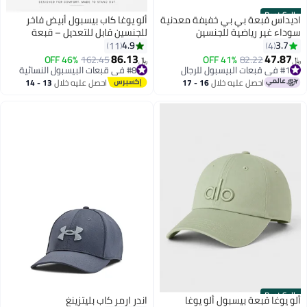
Best Seller
اديداس قبعة بي بي خفيفة معدنية
ألو يوغا كاب بيسبول أبيض فاخر
سوداء غير رياضية للجنسين
للجنسين قابل للتعديل – قبعة
خفيفة وقابلة للتنفس للرجال
4.9
3.7
11
4
والنساء بتصميم عصري وكاجوال
86.13
47.87
#1 في قبعات البيسبول للرجال
82.22
41% OFF
#8 في قبعات البيسبول النسائية
162.45
46% OFF
﷼‏
﷼‏
تم بيع +20 مؤخرًا
تم بيع +30 مؤخرًا
#1 في قبعات البيسبول للرجال
#8 في قبعات البيسبول النسائية
احصل عليه خلال
16 - 17
احصل عليه خلال
13 - 14
اغسطس
اغسطس
Best Seller
ألو يوغا قبعة بيسبول ألو يوغا
اندر ارمر كاب بليتزينغ