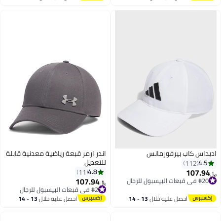
لعلاج تساقط الشعر وإعادة نموه
اغسطس
اغسطس
للرجال والنساء – قابل للحمل
والاستخدام المنزلي
اديداس كاب بيرفورمانس
اندر ارمر قبعة رياضية معدنية قابلة
للتعديل
4.5
112
107.94
4.8
11
﷼‏
107.94
#20 في قبعات البيسبول للرجال
#2 في قبعات البيسبول للرجال
﷼‏
4
#20 في قبعات البيسبول للرجال
تم بيع +20 مؤخرًا
#2 في قبعات البيسبول للرجال
احصل عليه خلال
13 - 14
احصل عليه خلال
13 - 14
اغسطس
اغسطس