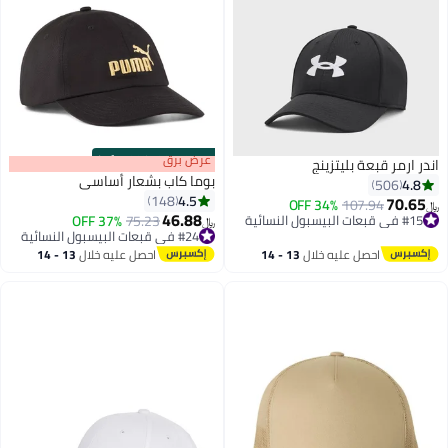
s
00
:
m
عرض برق
00
·
100% Left
اندر ارمر قبعة بليتزينج
بوما كاب بشعار أساسي
4.8
506
4.5
148
70.65
34% OFF
107.94
﷼‏
46.88
#15 في قبعات البيسبول النسائية
#24 في قبعات البيسبول النسائية
75.23
37% OFF
﷼‏
9
#15 في قبعات البيسبول النسائية
بتخلّص بسرعة
#24 في قبعات البيسبول النسائية
احصل عليه خلال
13 - 14
احصل عليه خلال
13 - 14
اغسطس
اغسطس