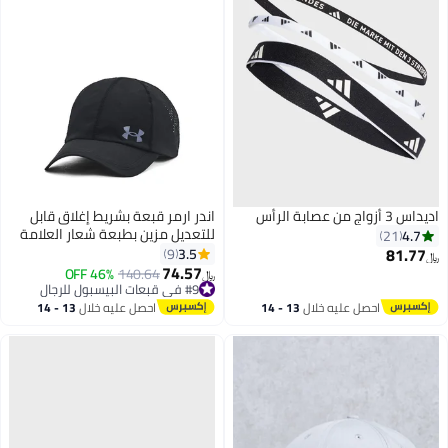
اديداس 3 أزواج من عصابة الرأس
اندر ارمر قبعة بشريط إغلاق قابل
للتعديل مزين بطبعة شعار العلامة
4.7
21
التجارية
81.77
3.5
9
﷼‏
74.57
#9 في قبعات البيسبول للرجال
140.64
46% OFF
﷼‏
أقل سعر في 30 يوم
#9 في قبعات البيسبول للرجال
احصل عليه خلال
13 - 14
احصل عليه خلال
13 - 14
اغسطس
اغسطس