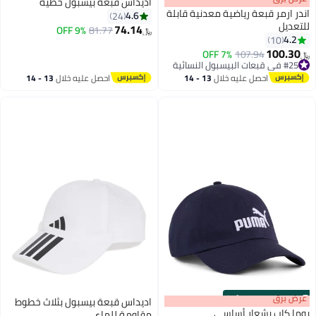
اديداس قبعة بيسبول خطية
اندر ارمر قبعة رياضية معدنية قابلة
4.6
24
للتعديل
74.14
9% OFF
81.77
﷼‏
4.2
10
6
100.30
7% OFF
107.94
﷼‏
#25 في قبعات البيسبول النسائية
#25 في قبعات البيسبول النسائية
احصل عليه خلال
13 - 14
احصل عليه خلال
13 - 14
اغسطس
اغسطس
s
00
:
m
عرض برق
00
·
100% Left
اديداس قبعة بيسبول بثلاث خطوط
بوما كاب بشعار أساسي
مقاومة للماء