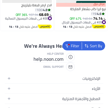
s
00
:
m
عرض برق
00
·
100% Left
اندر ارمر قبعة بليتزينج
نيو ايرا كاب بشعار الماركة
4.8
100
4.6
19
68.69
36% OFF
107.94
﷼‏
74.14
140.64
47% OFF
#30 في قبعات البيسبول النسائية
﷼‏
#35 في قبعات البيسبول للرجال
#30 في قبعات البيسبول النسائية
#35 في قبعات البيسبول للرجال
احصل عليه خلال
13 - 14
احصل عليه خلال
13 - 14
اغسطس
اغسطس
We're Always Here To Help
Filter
Sort By
HELP CENTER
help.noon.com
EMAIL SUPPORT
الإلكترونيات
الجوالات
الأزياء
التابلت
أزياء نسائية
المطبخ والأجهزة المنزلية
اللابتوبات
أزياء رجالية
الحمام
الأجهزة المنزلية