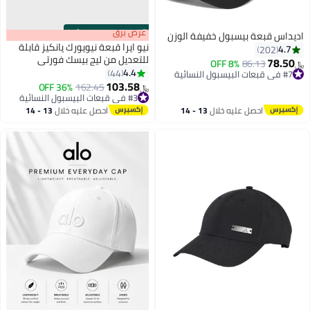
s
00
:
m
عرض برق
00
·
100% Left
اديداس قبعة بيسبول خفيفة الوزن
نيو ايرا قبعة نيويورك يانكيز قابلة
4.7
202
للتعديل من ليج بيسك فورتي
78.50
#7 في قبعات البيسبول النسائية
86.13
8% OFF
﷼‏
4.4
44
أقل سعر في 7 يوم
5
103.58
#7 في قبعات البيسبول النسائية
#3 في قبعات البيسبول النسائية
162.45
36% OFF
﷼‏
تم بيع +50 مؤخرًا
#3 في قبعات البيسبول النسائية
احصل عليه خلال
13 - 14
احصل عليه خلال
13 - 14
اغسطس
اغسطس