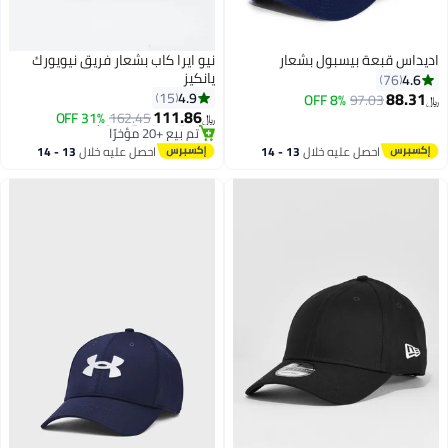
اديداس قبعة بيسبول بشعار
نيو ايرا كاب بشعار فريق نيويورك
يانكيز
4.6
76
88.31
4.9
15
8% OFF
97.03
﷼‏
111.86
31% OFF
162.45
﷼‏
5
#46 في قبعات البيسبول النسائية
أقل سعر في 7 يوم
احصل عليه خلال
13 - 14
احصل عليه خلال
13 - 14
تم بيع +20 مؤخرًا
اغسطس
اغسطس
#46 في قبعات البيسبول النسائية