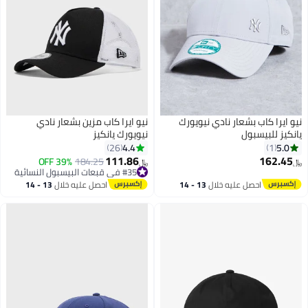
نيو ايرا كاب بشعار نادي نيويورك
نيو ايرا كاب مزين بشعار نادي
يانكيز للبيسبول
نيويورك يانكيز
4.4
5.0
26
1
111.86
162.45
39% OFF
184.25
﷼‏
﷼‏
#35 في قبعات البيسبول النسائية
#35 في قبعات البيسبول النسائية
احصل عليه خلال
13 - 14
احصل عليه خلال
13 - 14
اغسطس
اغسطس