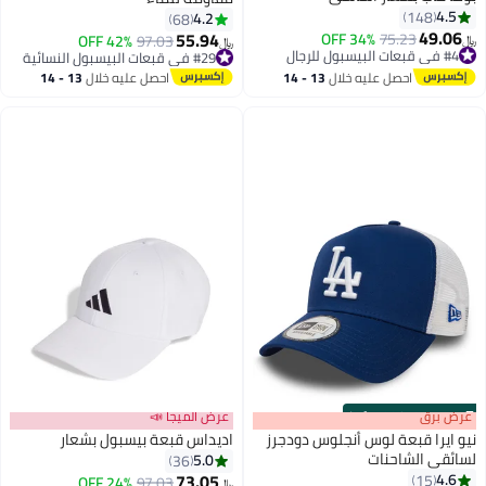
4.5
148
4.2
68
49.06
55.94
#4 في قبعات البيسبول للرجال
75.23
34% OFF
#29 في قبعات البيسبول النسائية
97.03
42% OFF
﷼‏
﷼‏
4
9
بتخلّص بسرعة
أقل سعر في 7 يوم
#4 في قبعات البيسبول للرجال
#29 في قبعات البيسبول النسائية
احصل عليه خلال
13 - 14
احصل عليه خلال
13 - 14
اغسطس
اغسطس
s
00
:
m
عرض برق
00
·
100% Left
عرض الميجا 📣
نيو ايرا قبعة لوس أنجلوس دودجرز
اديداس قبعة بيسبول بشعار
لسائقي الشاحنات
5.0
36
73.05
4.6
15
24% OFF
97.03
﷼‏