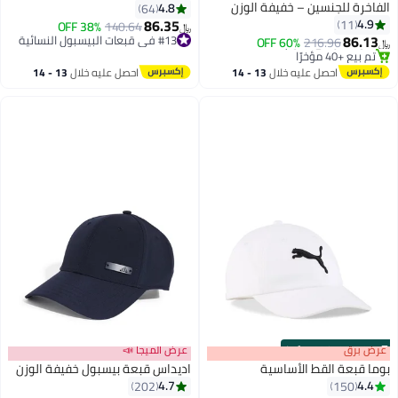
الفاخرة للجنسين – خفيفة الوزن
4.8
64
وقابلة للتعديل مع قماش قابل
86.35
4.9
11
#13 في قبعات البيسبول النسائية
140.64
38% OFF
﷼‏
للتهوية، قبعة رياضية كاجوال
86.13
تم بيع +20 مؤخرًا
60% OFF
216.96
﷼‏
5
بواقي شمس منحني، لون أخضر
#13 في قبعات البيسبول النسائية
#4 في قبعات البيسبول النسائية
سيج
أقل سعر في 7 يوم
احصل عليه خلال
13 - 14
احصل عليه خلال
13 - 14
تم بيع +40 مؤخرًا
اغسطس
اغسطس
#4 في قبعات البيسبول النسائية
s
00
:
m
عرض برق
00
·
100% Left
عرض الميجا 📣
بوما قبعة القط الأساسية
اديداس قبعة بيسبول خفيفة الوزن
4.7
4.4
202
150