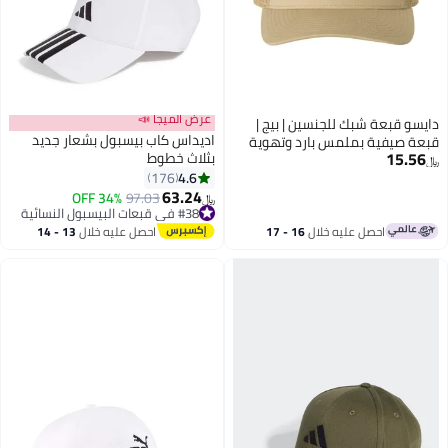
عرض الميجا 📣
دايسو قبعة شبك للجنسين | بيج |
اديداس كاب بيسبول بشعار جديد
قبعة صيفية بملمس بارد وتهوية
15.56
بثلاث خطوط
للحماية من الشمس
﷼‏
4.6
176
11
63.24
#38 في قبعات البيسبول النسائية
97.03
34% OFF
﷼‏
أقل سعر في 7 يوم
#38 في قبعات البيسبول النسائية
احصل عليه خلال
16 - 17
احصل عليه خلال
13 - 14
اغسطس
اغسطس