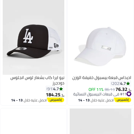
اديداس قبعة بيسبول خفيفة الوزن
نيو ايرا كاب بشعار لوس انجلوس
دودجرز
4.7
202
76.32
4.7
91
#11 في قبعات البيسبول النسائية
86.13
11% OFF
﷼‏
184.25
أقل سعر في 30 يوم
﷼‏
5
#11 في قبعات البيسبول النسائية
احصل عليه خلال
13 - 14
احصل عليه خلال
13 - 14
اغسطس
اغسطس