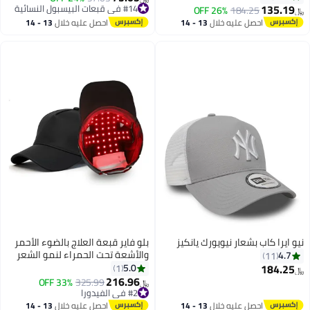
135.19
#14 في قبعات البيسبول النسائية
26% OFF
184.25
﷼‏
#14 في قبعات البيسبول النسائية
احصل عليه خلال
13 - 14
احصل عليه خلال
13 - 14
اغسطس
اغسطس
نيو ايرا كاب بشعار نيويورك يانكيز
بلو فاير قبعة العلاج بالضوء الأحمر
والأشعة تحت الحمراء لنمو الشعر
4.7
11
السريع – 56 لمبة LED بموجات
184.25
5.0
1
﷼‏
450nm و660nm و850nm – 4
216.96
#2 في الفيدورا
325.99
33% OFF
﷼‏
أوضاع ذكية – بطارية قابلة للشحن –
تم بيع +10 مؤخرًا
#2 في الفيدورا
لوحة ضوئية صديقة للبشرة – جهاز
احصل عليه خلال
13 - 14
احصل عليه خلال
13 - 14