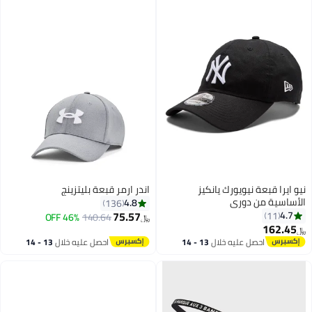
نيو ايرا قبعة نيويورك يانكيز
اندر ارمر قبعة بليتزينج
الأساسية من دوري
4.8
136
75.57
4.7
11
46% OFF
140.64
﷼‏
162.45
﷼‏
احصل عليه خلال
13 - 14
احصل عليه خلال
13 - 14
اغسطس
اغسطس