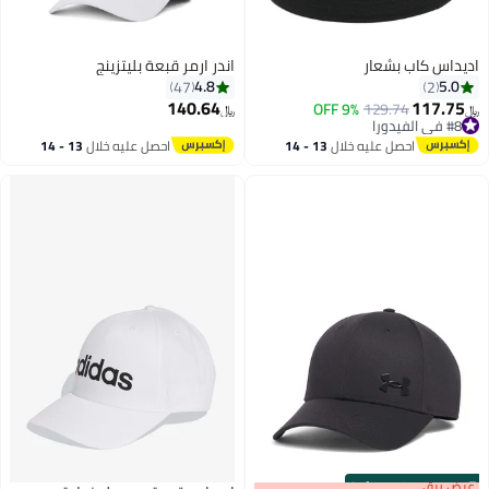
اديداس كاب بشعار
اندر ارمر قبعة بليتزينج
4.8
5.0
47
2
140.64
117.75
9% OFF
129.74
﷼‏
﷼‏
#8 في الفيدورا
2
#8 في الفيدورا
احصل عليه خلال
13 - 14
احصل عليه خلال
13 - 14
اغسطس
اغسطس
s
00
:
m
عرض برق
00
·
100% Left