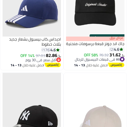
s
00
:
m
عرض برق
00
·
100% Left
اديداس كاب بيسبول بشعار جديد
جاك اند جونز قبعة برسومات منحنية
بثلاث خطوط
4.6
2
4.6
176
31.62
82.86
58% OFF
76.32
14% OFF
97.03
﷼‏
﷼‏
11
6
#6 في قبعات البيسبول للرجال
أقل سعر في 30 يوم
#6 في قبعات البيسبول للرجال
أقل سعر في 30 يوم
احصل عليه خلال
13 - 14
احصل عليه خلال
13 - 14
اغسطس
اغسطس