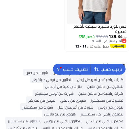
جس بلوزة قصيرة شبكية بأكمام
قصيرة
139.34
336.89
خصم 58%
﷼‏
أقل سعر في السنة
أقل سعر في السنة
احصل عليه خلال
11 - 12
اغسطس
البحث الشائع
ترتيب حسب
تصنيف حسب
تيشيرت من أديداس
قميص رياضي من رويس
شورت من جس
كنزات رياضية من أمريكان إيجل
بنطلون من تومي هيلفيغر
بنطلون من كالفن كلاين
كنزات رياضية من أديداس
كنزات رياضية من كالفن كلاين
شورت من تومي هيلفيغر
تيشيرت من سكيتشرز
هودي من نايكي
هودي من مذركير
هودي من رويس
شورت من أمريكان إيجل
شورت من سكيتشرز
بنطلون رياضي من سكيتشرز
هودي من نيو بالانس
قميص رياضي من نايكي
بنطلون رياضي من رويس
بنطلون من سكيتشرز
كنزات رياضية من رويس
كنزات رياضية من نيو بالانس
بنطلون من أديداس