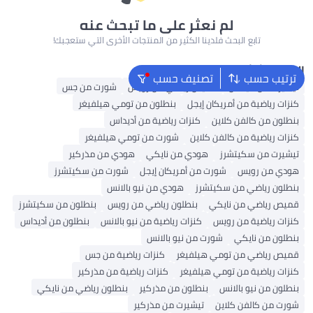
لم نعثر على ما تبحث عنه
تابع البحث فلدينا الكثير من المنتجات الأخرى التي ستعجبك!
البحث الشائع
ترتيب حسب
تصنيف حسب
تيشيرت من أديداس
قميص رياضي من رويس
شورت من جس
كنزات رياضية من أمريكان إيجل
بنطلون من تومي هيلفيغر
بنطلون من كالفن كلاين
كنزات رياضية من أديداس
كنزات رياضية من كالفن كلاين
شورت من تومي هيلفيغر
تيشيرت من سكيتشرز
هودي من نايكي
هودي من مذركير
هودي من رويس
شورت من أمريكان إيجل
شورت من سكيتشرز
بنطلون رياضي من سكيتشرز
هودي من نيو بالانس
قميص رياضي من نايكي
بنطلون رياضي من رويس
بنطلون من سكيتشرز
كنزات رياضية من رويس
كنزات رياضية من نيو بالانس
بنطلون من أديداس
بنطلون من نايكي
شورت من نيو بالانس
قميص رياضي من تومي هيلفيغر
كنزات رياضية من جس
كنزات رياضية من تومي هيلفيغر
كنزات رياضية من مذركير
بنطلون من نيو بالانس
بنطلون من مذركير
بنطلون رياضي من نايكي
شورت من كالفن كلاين
تيشيرت من مذركير