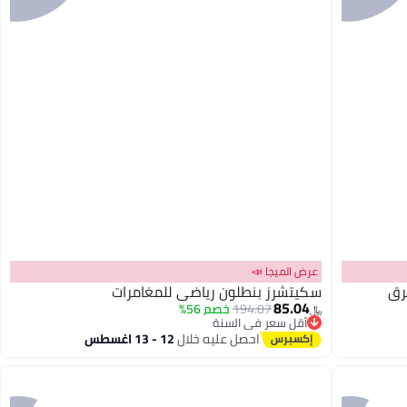
عرض الميجا 📣
رق
سكيتشرز بنطلون رياضي للمغامرات
85.04
194.07
خصم 56%
﷼‏
أقل سعر في السنة
أقل سعر في السنة
احصل عليه خلال
12 - 13 اغسطس