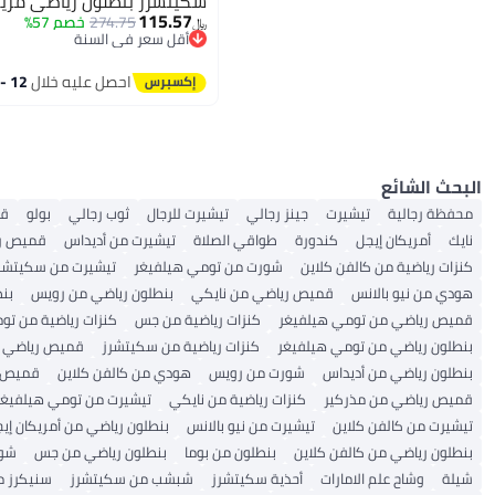
سكيتشرز بنطلون رياضي مريح 
115.57
274.75
خصم 57%
﷼‏
أقل سعر في السنة
أقل سعر في السنة
احصل عليه خلال
12 - 13 اغسطس
البحث الشائع
محفظة رجالية
تيشيرت
جينز رجالي
تيشيرت للرجال
ثوب رجالي
بولو
قم
نايك
أمريكان إيجل
كندورة
طواقي الصلاة
تيشيرت من أديداس
قميص ر
كنزات رياضية من كالفن كلاين
شورت من تومي هيلفيغر
تيشيرت من سكيتشر
هودي من نيو بالانس
قميص رياضي من نايكي
بنطلون رياضي من رويس
بن
قميص رياضي من تومي هيلفيغر
كنزات رياضية من جس
كنزات رياضية من تو
بنطلون رياضي من تومي هيلفيغر
كنزات رياضية من سكيتشرز
قميص رياضي م
بنطلون رياضي من أديداس
شورت من رويس
هودي من كالفن كلاين
قميص ر
قميص رياضي من مذركير
كنزات رياضية من نايكي
تيشيرت من تومي هيلفيغر
تيشيرت من كالفن كلاين
تيشيرت من نيو بالانس
بنطلون رياضي من أمريكان إي
بنطلون رياضي من كالفن كلاين
بنطلون من بوما
بنطلون رياضي من جس
شور
شيلة
وشاح علم الامارات
أحذية سكيتشرز
شبشب من سكيتشرز
سنيكرز م