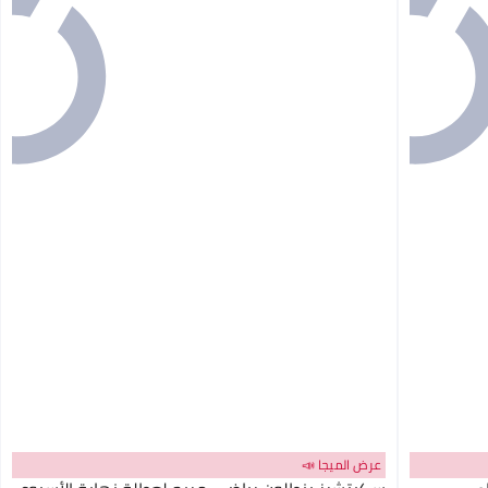
عرض الميجا 📣