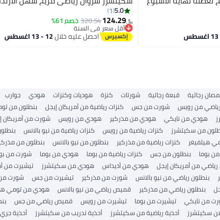
لعطلة نهاية الأسبوع
سكيتشرز سروال رياضي مريح سهل الارتدا
5.0
1
124.29
320.54
خصم 61%
﷼‏
أقل سعر في السنة
أقل سعر في السنة
احصل عليه خلال
12 - 13 اغسطس
صان رجالية
قبعة رجالية
شورتات
كنزة
هوديات وكنزات
هودي
جوارب
ياضي من رويس
شورت من جس
كنزات رياضية من أمريكان إيجل
بنطلون من تو
ز
هودي من نايكي
هودي من مذركير
هودي من رويس
شورت من أمريكان إ
طلون من سكيتشرز
كنزات رياضية من رويس
كنزات رياضية من نيو بالانس
بنطلون
مي هيلفيغر
كنزات رياضية من مذركير
بنطلون من نيو بالانس
بنطلون من مذركي
ن بوما
بنطلون من جس
كنزات رياضية من بوما
هودي من بوما
شورت من بو
ياضي من أمريكان إيجل
هودي من أديداس
هودي من سكيتشرز
تيشيرت من أم
بنطلون رياضي من نيو بالانس
شورت من مذركير
تيشيرت من جس
شورت من 
جل
بنطلون رياضي من مذركير
قميص رياضي من نيو بالانس
هودي من تومي هي
ت من نايكي
تيشيرت من بوما
تيشيرت من رويس
قميص رياضي من جس
بن
ن سكيتشرز
أحذية رياضية من سكيتشرز
أحذية تدريب من سكيتشرز
أحذية جري