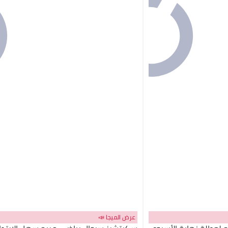
عرض الميجا 📣