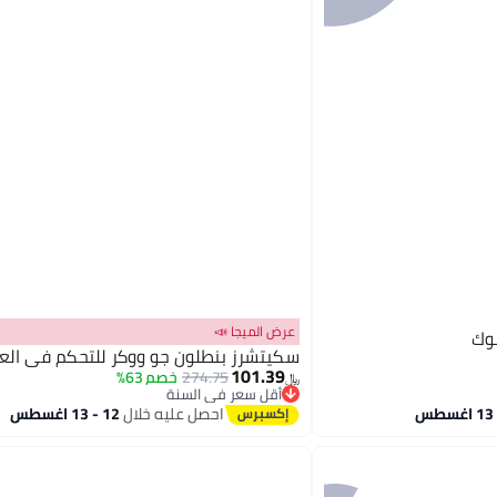
عرض الميجا 📣
وك
سكيتشرز بنطلون جو ووكر للتحكم في الع
101.39
274.75
خصم 63%
﷼‏
أقل سعر في السنة
أقل سعر في السنة
احصل عليه خلال
12 - 13 اغسطس