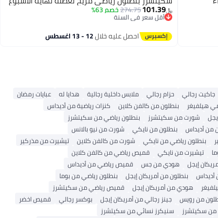
ء
سكيتشرز بنطلون رياضي مريح لعطلة نهاية الأسبوع
101.39
274.75
خصم 63%
﷼‏
أقل سعر في السنة
أقل سعر في السنة
احصل عليه خلال
12 - 13 اغسطس
جاكيت رجالي
حزام رجالي
ملابس داخلية رجالية
هدايا له
عبايات رمضان
مي هيلفيغر
بنطلون من كالفن كلاين
كنزات رياضية من أديداس
يجل
شورت من سكيتشرز
بنطلون رياضي من سكيتشرز
 من أديداس
بنطلون من نايكي
شورت من نيو بالانس
ر
بنطلون رياضي من نايكي
شورت من كالفن كلاين
تيشيرت من مذركير
ما
تيشيرت من نايكي
قميص رياضي من كالفن كلاين
ريكان إيجل
هودي من جس
قميص رياضي من أديداس
أديداس
بنطلون من أمريكان إيجل
بنطلون رياضي من بوما
لفيغر
هودي من أمريكان إيجل
قميص رياضي من سكيتشرز
طلون من رويس
جينز رجالي من أمريكان إيجل
بوكسر رجالي
قميص اخضر
 من سكيتشرز
سنيكرز نسائي من سكيتشرز