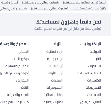
أحذية تدريب نسائية من سكيتشرز
شبشب نسائي من سكيتشرز
أحذية رياضية 
كنزة نسائية من سكيتشرز
تيشيرت نسائي من سكيتشرز
قميص رياضي نسائي
نحن دائماً جاهزون لمساعدتك
تواصل معنا من خلال أي من قنوات الدعم التالية:
الإلكترونيات
الأزياء
المطبخ والأجهزة 
الجوالات
أزياء نسائية
الحمام
التابلت
أزياء رجالية
ديكور البيت
اللابتوبات
أزياء البنات
المطبخ والسفرة
الأجهزة المنزلية
أزياء الأولاد
أدوات وتحسين المنزل
الكاميرات
الساعات
المفارش
التلفزيونات
المجوهرات
الأثاث
السماعات
حقائب نسائية
الفناء والحديقة
ألعاب القيمنق
نظارات رجالية
مستلزمات الحيوانات ا