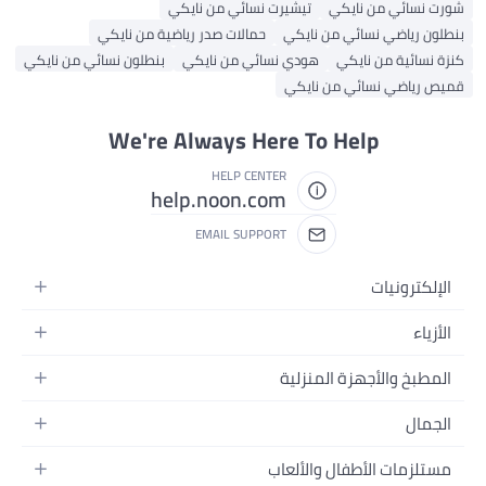
شورت نسائي من نايكي
تيشيرت نسائي من نايكي
بنطلون رياضي نسائي من نايكي
حمالات صدر رياضية من نايكي
كنزة نسائية من نايكي
هودي نسائي من نايكي
بنطلون نسائي من نايكي
قميص رياضي نسائي من نايكي
We're Always Here To Help
HELP CENTER
help.noon.com
EMAIL SUPPORT
الإلكترونيات
الجوالات
الأزياء
التابلت
أزياء نسائية
المطبخ والأجهزة المنزلية
اللابتوبات
أزياء رجالية
الحمام
الأجهزة المنزلية
الجمال
أزياء البنات
ديكور البيت
الكاميرات
العطور
أزياء الأولاد
مستلزمات الأطفال والألعاب
المطبخ والسفرة
التلفزيونات