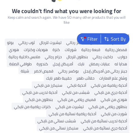
We couldn't find what you were looking for
Keep calm and search again. We have SO many other products that you will
like!
Popular Searches
Filter
Sort By
محفظة رجالية
تيشيرت
جينز رجالي
تيشيرت للرجال
ثوب رجالي
بولو
قمصان رجالية
قبعة رجالية
شورتات
كنزة
هوديات وكنزات
هودي
جوارب
جاكيت رجالي
بنطلون للرجال
حزام رجالي
ملابس داخلية رجالية
هدايا له
عبايات رمضان
نايك
أمريكان إيجل
كندورة
طواقي الصلاة
جينز رجالي من أمريكان إيجل
بوكسر رجالي
قميص اخضر
شيلة
وشاح علم الامارات
حقائب ظهر
حقيبة ظهر نايك
أحذية رياضية من نايكي
أحذية نايكي
سنيكرز من نايكي
أحذية جري من نايكي
شبشب من نايكي
أحذية تدريب من نايكي
هودي من نايكي
قميص رياضي من نايكي
بنطلون من نايكي
بنطلون رياضي من نايكي
تيشيرت من نايكي
كنزات رياضية من نايكي
شورت من نايكي
أحذية رياضية نسائية من نايكي
أحذية تدريب نسائية من نايكي
شبشب نسائي من نايكي
أحذية جري نسائية من نايكي
سنيكرز نسائي من نايكي