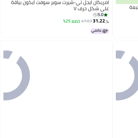
امريكان ايجل تي-شيرت سوبر سوفت ايكون بياقة
بعة
على شكل حرف V
5.0
5
31.22
41.63
خصم 25%
﷼‏