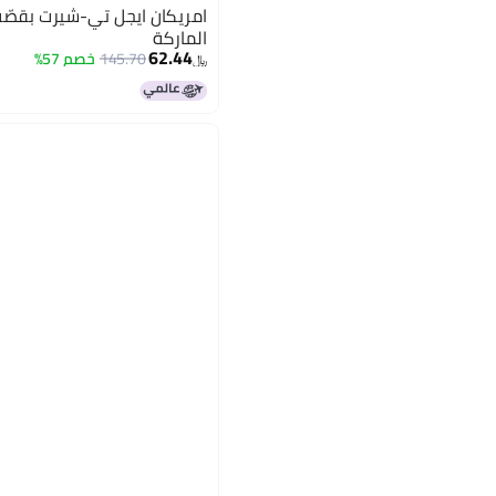
امريكان ايجل تي-شيرت بقصّ
الماركة
62.44
145.70
خصم 57%
﷼‏