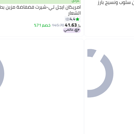
عرض
 سلوب ونسيج بارز
امريكان ايجل تي-شيرت فضفاضة مزين بط
الشعار
4.4
8
41.63
145.70
خصم 71%
﷼‏