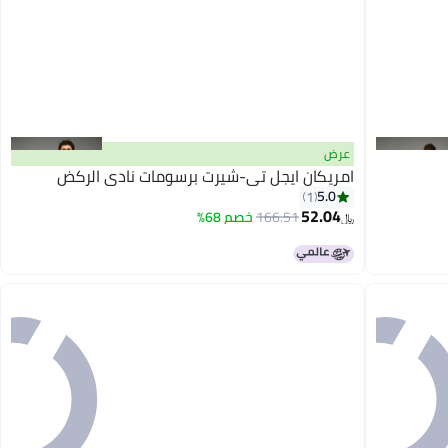
عرض
امريكان ايجل تي-شيرت برسومات نادي الركض
5.0
1
52.04
166.51
خصم 68%
﷼‏