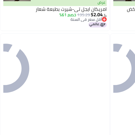
عرض
ركض
امريكان ايجل تي-شيرت بطبعة شعار
52.04
135.29
خصم 61%
﷼‏
أقل سعر في السنة
باقي 1 وحدات في المخزون
أقل سعر في السنة