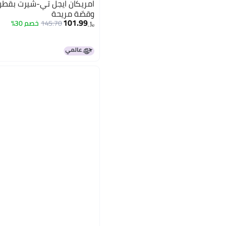
امريكان ايجل تي-شيرت بقطن
وقصّة مريحة
101.99
145.70
خصم 30%
﷼‏