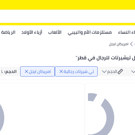
اء النساء
مستلزمات الأم والبيبي
الألعاب
أزياء الأولاد
الرياضة
امريكان ايجل
ل تيشيرتات للرجال في قطر
"
الحجم
تي شيرتات رجالية
امريكان ايجل
الحجم
:
L