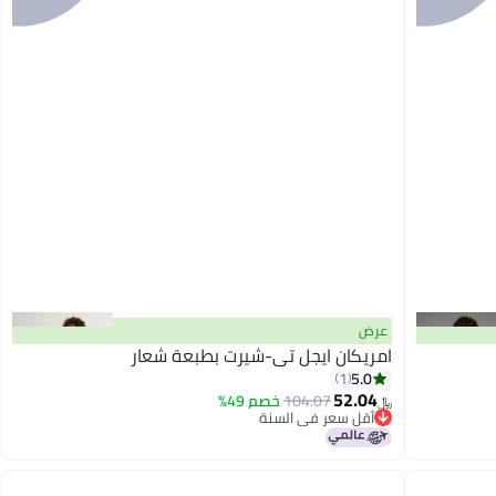
عرض
امريكان ايجل تي-شيرت بطبعة شعار
5.0
1
52.04
104.07
خصم 49%
﷼‏
أقل سعر في السنة
أقل سعر في السنة