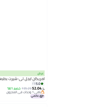
عرض
امريكان ايجل تي-شيرت بطب
5.0
1
52.04
135.29
خصم 61%
﷼‏
باقي 1 وحدات في المخزون
باقي 1 وحدات في المخزون