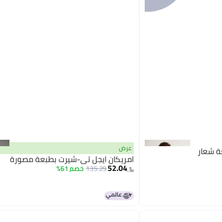
عرض
ة شعار
امريكان ايجل تي-شيرت بطبعة مصورة
52.04
135.29
خصم 61%
﷼‏