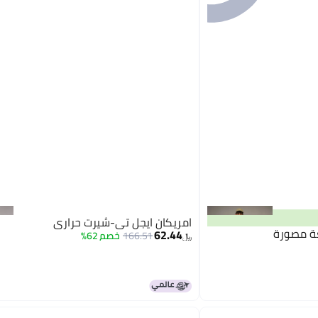
امريكان ايجل تي-شيرت حراري
عة مصورة
62.44
166.51
خصم 62%
﷼‏