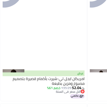
عرض
امريكان ايجل تي-شيرت بأكمام قصيرة بتصميم
مصبوغ ومزين بطبعة
52.04
135.29
خصم 61%
﷼‏
أقل سعر في السنة
باقي 1 وحدات في المخزون
أقل سعر في السنة