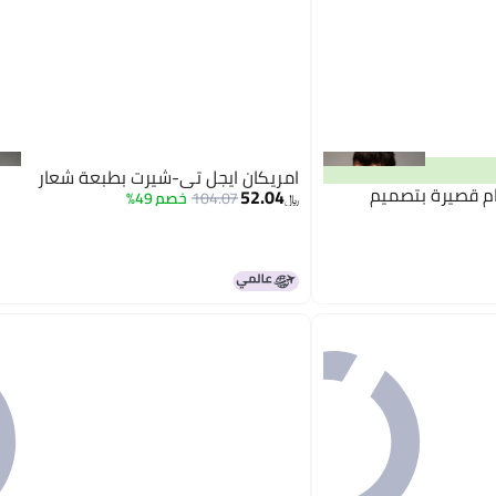
امريكان ايجل تي-شيرت بطبعة شعار
ام قصيرة بتصميم
52.04
104.07
خصم 49%
﷼‏