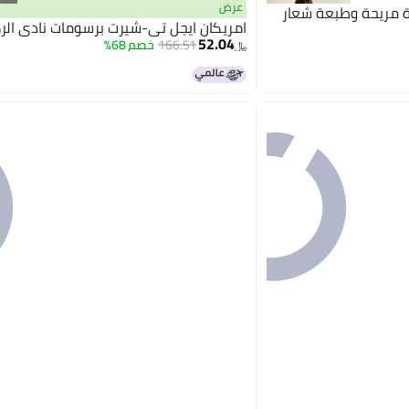
عرض
ة مريحة وطبعة شعار
امريكان ايجل تي-شيرت برسومات نادي ال
52.04
166.51
خصم 68%
﷼‏