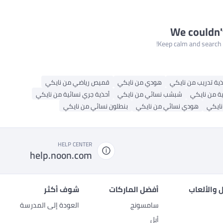
We couldn'
Keep calm and search a
ذية تدريب من نايكي
هودي من نايكي
قميص رياضي من نايكي
ية من نايكي
شبشب نسائي من نايكي
أحذية جري نسائية من نايكي
نايكي
هودي نسائي من نايكي
بنطلون نسائي من نايكي
HELP CENTER
help.noon.com
 والألعاب
أفضل الماركات
شوف أكثر
سامسونج
العودة إلى المدرسة
أبل