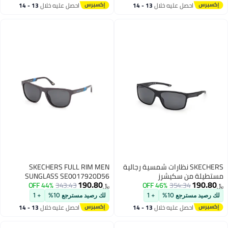
احصل عليه خلال
13 - 14
احصل عليه خلال
13 - 14
اغسطس
اغسطس
SKECHERS نظارات شمسية رجالية
SKECHERS FULL RIM MEN
مستطيلة من سكيشرز
SUNGLASS SE0017920D56
190.80
190.80
SE0015802D63 بإطار كامل
354.34
46% OFF
343.43
44% OFF
﷼‏
﷼‏
لك رصيد مسترجع 10%
+ 1
لك رصيد مسترجع 10%
+ 1
احصل عليه خلال
13 - 14
احصل عليه خلال
13 - 14
اغسطس
اغسطس