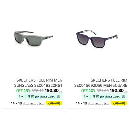
SKECHERS FULL RIM MEN
SKECHERS FULL RIM
SUNGLASS SE0018320R61
SE0015692D56 MEN SQUARE
190.80
190.80
49% OFF
376.14
INJECTED SUNGLASSES
40% OFF
321.63
﷼‏
﷼‏
لك رصيد مسترجع 10%
+ 1
لك رصيد مسترجع 10%
+ 1
احصل عليه خلال
13 - 14
احصل عليه خلال
13 - 14
اغسطس
اغسطس