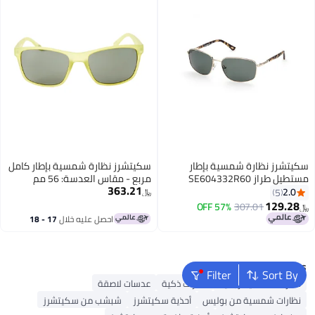
سكيتشرز نظارة شمسية بإطار
سكيتشرز نظارة شمسية بإطار كامل
مستطيل طراز SE604332R60
مربع - مقاس العدسة: 56 مم
363.21
للرجال
للرجال
2.0
5
﷼‏
129.28
57% OFF
307.01
﷼‏
احصل عليه خلال
17 - 18
اغسطس
Popular Searches
Filter
Sort By
نظارات شمسية رجالية
نظارات ذكية
عدسات لاصقة
نظارات شمسية من بوليس
أحذية سكيتشرز
شبشب من سكيتشرز