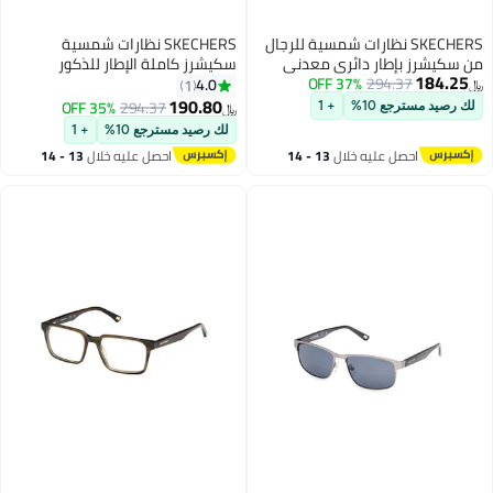
SKECHERS نظارات شمسية للرجال
SKECHERS نظارات شمسية
من سكيشرز بإطار دائري معدني
سكيشرز كاملة الإطار للذكور
184.25
294.37
37% OFF
كامل مع عدسات قطبية
مستطيلة شفافة حقن
4.0
1
﷼‏
190.80
35% OFF
294.37
لك رصيد مسترجع 10%
+ 1
﷼‏
لك رصيد مسترجع 10%
+ 1
احصل عليه خلال
13 - 14
احصل عليه خلال
13 - 14
اغسطس
اغسطس