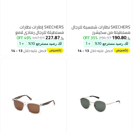
SKECHERS نظارات شمسية للرجال
SKECHERS إطارات نظارات
مستطيلة من سكيشرز
مستطيلة للرجال رمادي لامع
227.87
190.80
SE0015820D63 بإطار كامل
294.37
35% OFF
447.01
49% OFF
SKECHERS SE329902051 51 مم
﷼‏
﷼‏
لك رصيد مسترجع 10%
+ 1
لك رصيد مسترجع 10%
+ 1
احصل عليه خلال
13 - 14
احصل عليه خلال
13 - 14
اغسطس
اغسطس