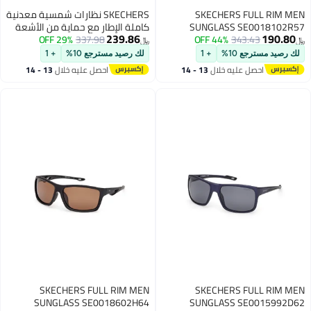
SKECHERS FULL RIM MEN
SKECHERS نظارات شمسية معدنية
SUNGLASS SE0018102R57
كاملة الإطار مع حماية من الأشعة
239.86
190.80
343.43
44% OFF
337.98
29% OFF
فوق البنفسجية SKECHERS
﷼‏
﷼‏
SE0015709R59
لك رصيد مسترجع 10%
+ 1
لك رصيد مسترجع 10%
+ 1
احصل عليه خلال
13 - 14
احصل عليه خلال
13 - 14
اغسطس
اغسطس
SKECHERS FULL RIM MEN
SKECHERS FULL RIM MEN
SUNGLASS SE0018602H64
SUNGLASS SE0015992D62