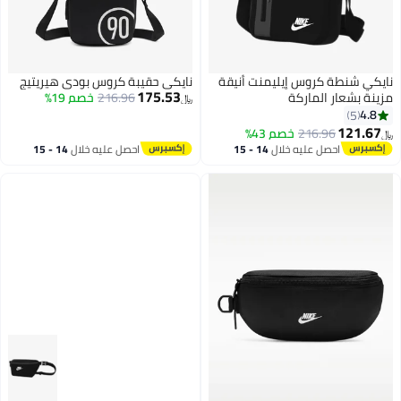
نايكي شنطة كروس إيليمنت أنيقة
نايكي حقيبة كروس بودي هيريتيج
175.53
مزينة بشعار الماركة
216.96
خصم 19%
﷼‏
4.8
5
121.67
216.96
خصم 43%
﷼‏
احصل عليه خلال
14 - 15
احصل عليه خلال
14 - 15
اغسطس
اغسطس