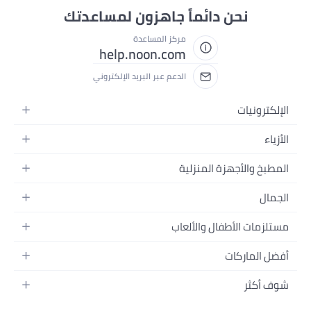
نحن دائماً جاهزون لمساعدتك
مركز المساعدة
help.noon.com
الدعم عبر البريد الإلكتروني
الإلكترونيات
الجوالات
الأزياء
التابلت
أزياء نسائية
المطبخ والأجهزة المنزلية
اللابتوبات
أزياء رجالية
الحمام
الأجهزة المنزلية
الجمال
أزياء البنات
ديكور البيت
الكاميرات
العطور
أزياء الأولاد
مستلزمات الأطفال والألعاب
المطبخ والسفرة
التلفزيونات
المكياج
الساعات
الحفاضات
أدوات وتحسين المنزل
السماعات
أفضل الماركات
العناية بالشعر
المجوهرات
وسائل تنقل الأطفال
المفارش
ألعاب القيمنق
سامسونج
العناية بالبشرة
شوف أكثر
حقائب نسائية
الرضاعة والتغذية
الأثاث
أبل
منتجات الحمام والجسم
نظارات رجالية
العودة إلى المدرسة
أزياء الأطفال والبيبي