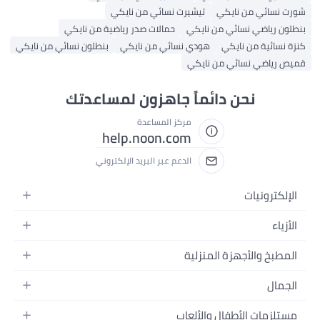
شورت نسائي من نايكي
تيشيرت نسائي من نايكي
بنطلون رياضي نسائي من نايكي
حمالات صدر رياضية من نايكي
كنزة نسائية من نايكي
هودي نسائي من نايكي
بنطلون نسائي من نايكي
قميص رياضي نسائي من نايكي
نحن دائماً جاهزون لمساعدتك
مركز المساعدة
help.noon.com
الدعم عبر البريد الإلكتروني
الإلكترونيات
الجوالات
الأزياء
التابلت
أزياء نسائية
المطبخ والأجهزة المنزلية
اللابتوبات
أزياء رجالية
الحمام
الأجهزة المنزلية
الجمال
أزياء البنات
ديكور البيت
الكاميرات
العطور
أزياء الأولاد
مستلزمات الأطفال والألعاب