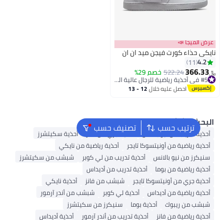
 الميجا 📣
كي حذاء كورت فيجن ميد ان ان
4.
11
366.3
522.24
خصم 29%
#5 في أحذية رياضية للرجال عالية الجودة
#5 في أحذية رياضية للرجال عالية الجودة
احصل عليه خلال
12 - 13
اغسطس
حث الشائع
ترتيب حسب
تصنيف حسب
ذية تدريب من نيو بالانس
أحذية جري من فانز
أحذية سكيتشرز
ذية رياضية من أونيتسوكا تايجر
أحذية رياضية من نايكي
يكرز من نيو بالانس
أحذية تدريب من لي كوبر
شبشب من سكيتشرز
ذية رياضية من بوما
أحذية تدريب من أديداس
ذية جري من أونيتسوكا تايجر
شبشب من فانز
أحذية نايكي
ذية رياضية من أديداس
أحذية لي كوبر
شبشب من أندر آرمور
شب من ريبوك
أحذية بوما
سنيكرز من سكيتشرز
ذية رياضية من فانز
أحذية تدريب من أندر آرمور
أحذية أديداس