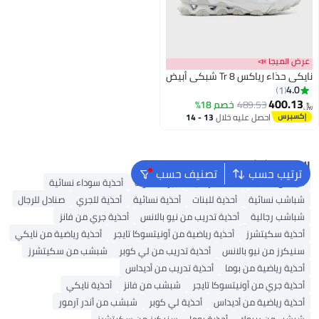
عرض الميجا 📣
نايكي حذاء رياكس 8 Tr شبكي أبيض
4.0
1
400.13
489.53
خصم 18%
﷼‏
احصل عليه خلال
13 - 14
اغسطس
البحث الشائع
ترتيب حسب
تصنيف حسب
أديداس سامبا
شباشب رجالية
بيركنستوك
أحذية سوداء نسائية
شباشب نسائية
أحذية للبنات
أحذية نسائية
أحذية للجري
صنادل للرجال
شباشب رجالية
أحذية تدريب من نيو بالانس
أحذية جري من فانز
أحذية سكيتشرز
أحذية رياضية من أونيتسوكا تايجر
أحذية رياضية من نايكي
سنيكرز من نيو بالانس
أحذية تدريب من لي كوبر
شبشب من سكيتشرز
أحذية رياضية من بوما
أحذية تدريب من أديداس
أحذية جري من أونيتسوكا تايجر
شبشب من فانز
أحذية نايكي
أحذية رياضية من أديداس
أحذية لي كوبر
شبشب من أندر آرمور
شبشب من ريبوك
أحذية بوما
سنيكرز من سكيتشرز