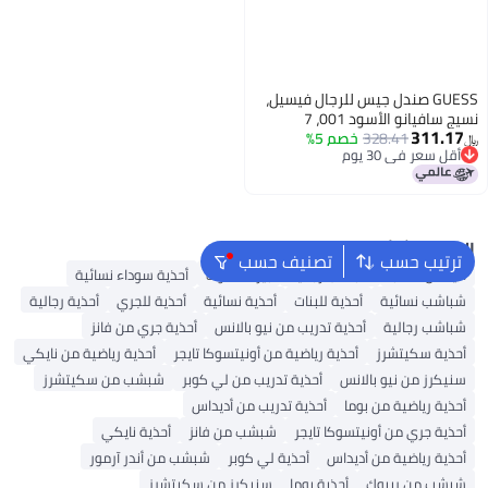
GUESS صندل جيس للرجال فيسيل،
نسيج سافيانو الأسود 001، 7
311.17
328.41
خصم 5%
﷼‏
أقل سعر في 30 يوم
أقل سعر في 30 يوم
البحث الشائع
ترتيب حسب
تصنيف حسب
أديداس سامبا
شباشب رجالية
بيركنستوك
أحذية سوداء نسائية
شباشب نسائية
أحذية للبنات
أحذية نسائية
أحذية للجري
أحذية رجالية
شباشب رجالية
أحذية تدريب من نيو بالانس
أحذية جري من فانز
أحذية سكيتشرز
أحذية رياضية من أونيتسوكا تايجر
أحذية رياضية من نايكي
سنيكرز من نيو بالانس
أحذية تدريب من لي كوبر
شبشب من سكيتشرز
أحذية رياضية من بوما
أحذية تدريب من أديداس
أحذية جري من أونيتسوكا تايجر
شبشب من فانز
أحذية نايكي
أحذية رياضية من أديداس
أحذية لي كوبر
شبشب من أندر آرمور
شبشب من ريبوك
أحذية بوما
سنيكرز من سكيتشرز