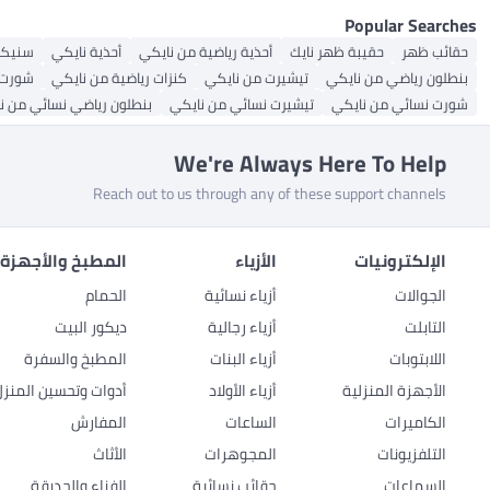
Popular Searches
حقائب ظهر
حقيبة ظهر نايك
أحذية رياضية من نايكي
أحذية نايكي
سنيكر
بنطلون رياضي من نايكي
تيشيرت من نايكي
كنزات رياضية من نايكي
شورت 
شورت نسائي من نايكي
تيشيرت نسائي من نايكي
بنطلون رياضي نسائي من ن
We're Always Here To Help
Reach out to us through any of these support channels
الإلكترونيات
الأزياء
المطبخ والأجهزة 
الجوالات
أزياء نسائية
الحمام
التابلت
أزياء رجالية
ديكور البيت
اللابتوبات
أزياء البنات
المطبخ والسفرة
الأجهزة المنزلية
أزياء الأولاد
أدوات وتحسين المنزل
الكاميرات
الساعات
المفارش
التلفزيونات
المجوهرات
الأثاث
السماعات
حقائب نسائية
الفناء والحديقة