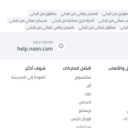
هودي من نايكي
قميص رياضي من نايكي
بنطلون من نايكي
 نسائي من نايكي
أحذية جري نسائية من نايكي
سنيكرز نسائي من نايكي
ايكي
بنطلون نسائي من نايكي
قميص رياضي نسائي من نايكي
HELP CENTER
help.noon.com
 والألعاب
أفضل الماركات
شوف أكثر
سامسونج
العودة إلى المدرسة
أبل
نايك
أديداس
بريستيج
ات
لوريال باريس
سكيتشرز