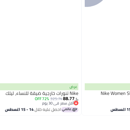
عرض
Nike Women Sli
Nike تنورات خارجية ضيقة للنساء، ليلك
88.77
72% OFF
325.74
﷼‏
أقل سعر في 30 يوم
أقل سعر في 30 يوم
احصل عليه خلال
14 - 15 اغسطس