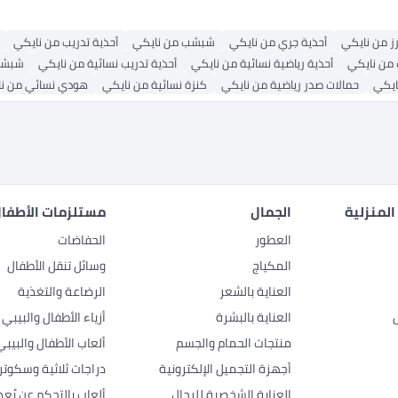
ز من نايكي
أحذية جري من نايكي
شبشب من نايكي
أحذية تدريب من نايكي
من نايكي
أحذية رياضية نسائية من نايكي
أحذية تدريب نسائية من نايكي
شبشب
ايكي
حمالات صدر رياضية من نايكي
كنزة نسائية من نايكي
هودي نسائي من ن
المنزلية
الجمال
مستلزمات الأطفال
العطور
الحفاضات
المكياج
وسائل تنقل الأطفال
العناية بالشعر
الرضاعة والتغذية
العناية بالبشرة
أزياء الأطفال والبيبي
منتجات الحمام والجسم
ألعاب الأطفال والبيبي
أجهزة التجميل الإلكترونية
دراجات ثلاثية وسكوتر
العناية الشخصية للرجال
ألعاب بالتحكم عن بُعد