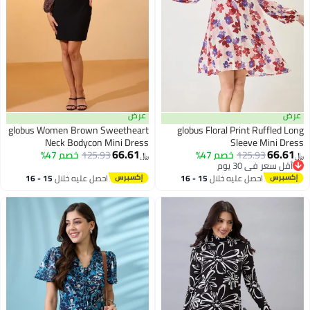
عرض
عرض
globus Women Brown Sweetheart
globus Floral Print Ruffled Long
Neck Bodycon Mini Dress
Sleeve Mini Dress
66.61
66.61
125.93
خصم 47%
125.93
خصم 47%
﷼‏
﷼‏
أقل سعر في 30 يوم
أقل سعر في 30 يوم
احصل عليه خلال
15 - 16
احصل عليه خلال
15 - 16
اغسطس
اغسطس