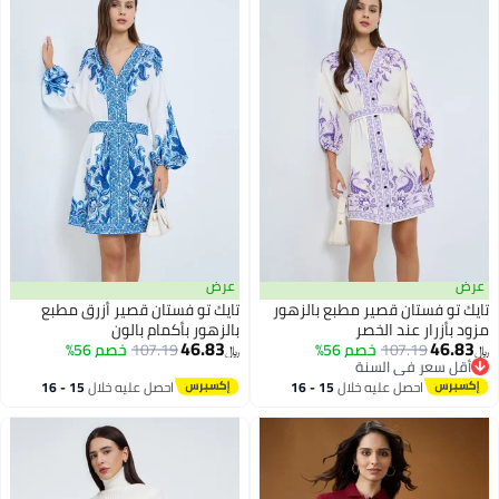
عرض
عرض
تايك تو فستان قصير مطبع بالزهور
تايك تو فستان قصير أزرق مطبع
مزود بأزرار عند الخصر
بالزهور بأكمام بالون
46.83
46.83
107.19
خصم 56%
107.19
خصم 56%
﷼‏
﷼‏
أقل سعر في السنة
أقل سعر في السنة
احصل عليه خلال
15 - 16
احصل عليه خلال
15 - 16
اغسطس
اغسطس