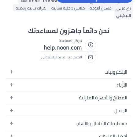
فساتين
فستان ماكسي للنساء
قفطان
أطقم متناسقة للنساء
زي عربي
فستان أمومة
ملابس داخلية نسائية
كنزات بناتية رياضية
البيكيني
نحن دائماً جاهزون لمساعدتك
مركز المساعدة
help.noon.com
الدعم عبر البريد الإلكتروني
الإلكترونيات
الجوالات
الأزياء
التابلت
أزياء نسائية
المطبخ والأجهزة المنزلية
اللابتوبات
أزياء رجالية
الحمام
الأجهزة المنزلية
الجمال
أزياء البنات
ديكور البيت
الكاميرات
العطور
أزياء الأولاد
مستلزمات الأطفال والألعاب
المطبخ والسفرة
التلفزيونات
المكياج
الساعات
الحفاضات
أدوات وتحسين المنزل
السماعات
أفضل الماركات