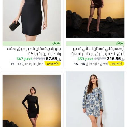
عرض
عرض
أوهسوفلي فستان نسائي قصير
جلو باص فستان قصير ضيق بكتف
أنيق بتصميم أنيق وجذاب بلمسة
واحد ومزين بفيونكة
67.65
216.96
467.72
خصم 53%
عصرية وجودة عالية مثالي للإطلالات
128.01
خصم 47%
﷼‏
﷼‏
الكاجوال والمناسبات الاجتماعية
احصل عليه خلال
14 - 15
احصل عليه خلال
15 - 16
اغسطس
اغسطس