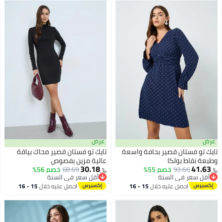
عرض
عرض
تايك تو فستان قصير بحافة واسعة
تايك تو فستان قصير محاك بياقة
وطبعة نقاط بولكا
عالية مزين بفصوص
30.18
41.63
93.66
خصم 55%
68.69
خصم 56%
﷼‏
﷼‏
أقل سعر في السنة
أقل سعر في السنة
أقل سعر في السنة
أقل سعر في السنة
احصل عليه خلال
15 - 16
احصل عليه خلال
15 - 16
اغسطس
اغسطس