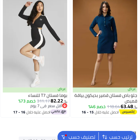
عرض
عرض
جلو باص فستان قصير بديكون بياقة
بوما فستان T7 للنساء
82.22
قميص
311.17
خصم 73%
﷼‏
63.48
أقل سعر في 7 يوم
118.64
خصم 46%
﷼‏
أقل سعر في 7 يوم
احصل عليه خلال
15 - 16
احصل عليه خلال
16 - 17
اغسطس
اغسطس
البحث الشائع
ترتيب حسب
تصنيف حسب