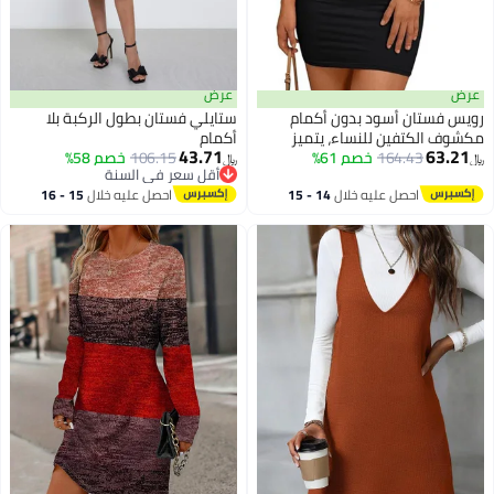
عرض
عرض
رويس فستان أسود بدون أكمام
ستايلي فستان بطول الركبة بلا
مكشوف الكتفين للنساء، يتميز
أكمام
43.71
63.21
164.43
خصم 61%
بخصر مميز مع طيات رقيقة، فستان
106.15
خصم 58%
﷼‏
﷼‏
أقل سعر في السنة
قصير ضيق يعانق الورك، تصميم
أقل سعر في السنة
احصل عليه خلال
14 - 15
احصل عليه خلال
15 - 16
ساحر
اغسطس
اغسطس