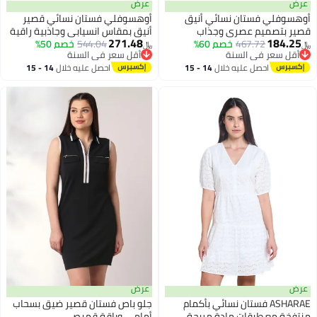
عرض
عرض
أوهسوفلي فستان نسائي أنيق
أوهسوفلي فستان نسائي قصير
قصير بتصميم عصري وجذاب
أنيق بمقاس انسيابي وجاذبية راقية
271.48
184.25
467.72
خصم 60%
544.04
خصم 50%
بلمسة عصرية وأنيقة مثالي
﷼‏
﷼‏
أقل سعر في السنة
أقل سعر في السنة
للإطلالات الكاجوال والمناسبات
أقل سعر في السنة
أقل سعر في السنة
احصل عليه خلال
14 - 15
احصل عليه خلال
14 - 15
الاجتماعية
اغسطس
اغسطس
عرض
عرض
ASHARAE فستان نسائي بأكمام
جلو باص فستان قصير ضيق بسحاب
منتفخة مع طبقات مادة مريحة،
أمامي وياقة قميص