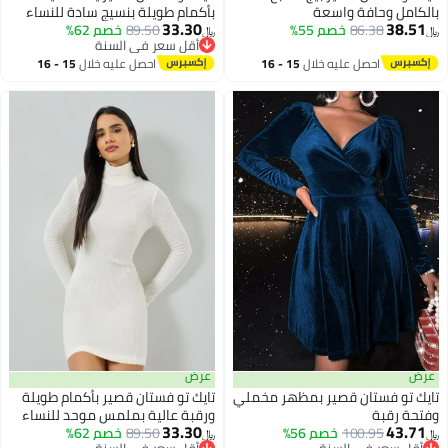
بالكامل وحافة واسعة
بأكمام طويلة بنسيج سادة للنساء
33.30
38.51
86.38
خصم 55%
89.50
خصم 62%
﷼‏
﷼‏
أقل سعر في السنة
أقل سعر في السنة
احصل عليه خلال
15 - 16
احصل عليه خلال
15 - 16
اغسطس
اغسطس
عرض
عرض
تايك تو فستان قصير بمظهر مخملي
تايك تو فستان قصير بأكمام طويلة
وفتحة رقبة
ورقبة عالية بملمس موحد للنساء
33.30
43.71
100.95
خصم 56%
89.50
خصم 62%
﷼‏
﷼‏
3
أقل سعر في السنة
أقل سعر في السنة