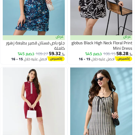
عرض
عرض
globus Black High Neck Floral Print
جلو باص فستان قصير بطبعة زهور
Mini Dress
كاملة
59.32
58.28
106.15
خصم 45%
109.27
خصم 45%
﷼‏
﷼‏
احصل عليه خلال
15 - 16
احصل عليه خلال
15 - 16
اغسطس
اغسطس