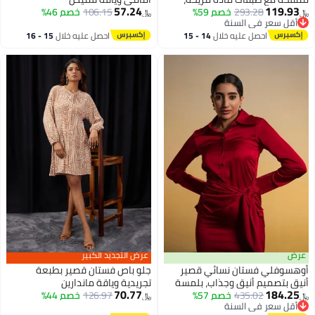
57.24
119.93
293.28
خصم 59%
قابلة للتنفس للارتداء اليومي،
106.15
خصم 46%
﷼‏
﷼‏
أقل سعر في السنة
ملابس عصرية غير رسمية، ملابس
أقل سعر في السنة
احصل عليه خلال
14 - 15
احصل عليه خلال
15 - 16
لمناسبات خاصة، أزياء عصرية وأنيقة
اغسطس
اغسطس
عرض
عرض التجديد الكبير
أوهسوفلي فستان نسائي قصير
جلو باص فستان قصير بطبعة
أنيق بتصميم أنيق وجذاب، بلمسة
تجريدية وياقة ماندارين
70.77
184.25
435.02
خصم 57%
نهائية عالية الجودة وأسلوب عصري،
126.97
خصم 44%
﷼‏
﷼‏
أقل سعر في السنة
مثالي للارتداء الكاجوال والمناسبات