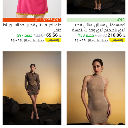
عرض
عرض التجديد الكبير
أوهسوفلي فستان نسائي قصير
جلو باص فستان قصير بحمالات ورباط
أنيق بتصميم أنيق وجذاب بلمسة
خلفي
65.56
216.96
467.72
خصم 53%
عصرية وجودة عالية مثالي للإطلالات
123.84
خصم 47%
﷼‏
﷼‏
الكاجوال والمناسبات الاجتماعية
احصل عليه خلال
14 - 15
احصل عليه خلال
15 - 16
اغسطس
اغسطس