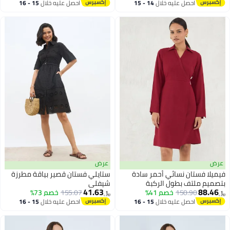
أقل سعر في السنة
احصل عليه خلال
14 - 15
احصل عليه خلال
15 - 16
الاجتماعية والأناقة العصرية.
اغسطس
اغسطس
عرض
عرض
فيميلا فستان نسائي أحمر سادة
ستايلي فستان قصير بياقة مطرزة
بتصميم ملتف بطول الركبة
شيفلي
41.63
88.46
150.90
خصم 41%
155.07
خصم 73%
﷼‏
﷼‏
3
احصل عليه خلال
15 - 16
احصل عليه خلال
15 - 16
اغسطس
اغسطس