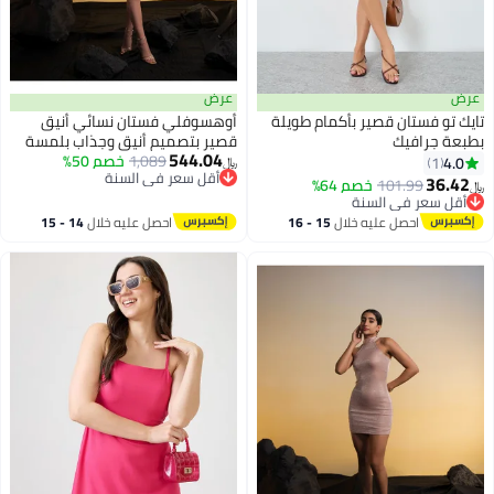
عرض
عرض
تايك تو فستان قصير بأكمام طويلة
أوهسوفلي فستان نسائي أنيق
بطبعة جرافيك
قصير بتصميم أنيق وجذاب بلمسة
544.04
1,089
خصم 50%
عصرية وجودة عالية مثالي للإطلالات
4.0
1
﷼‏
أقل سعر في السنة
الكاجوال والمناسبات الاجتماعية
36.42
101.99
خصم 64%
﷼‏
أقل سعر في السنة
والأناقة العصرية
أقل سعر في السنة
أقل سعر في السنة
احصل عليه خلال
15 - 16
احصل عليه خلال
14 - 15
اغسطس
اغسطس