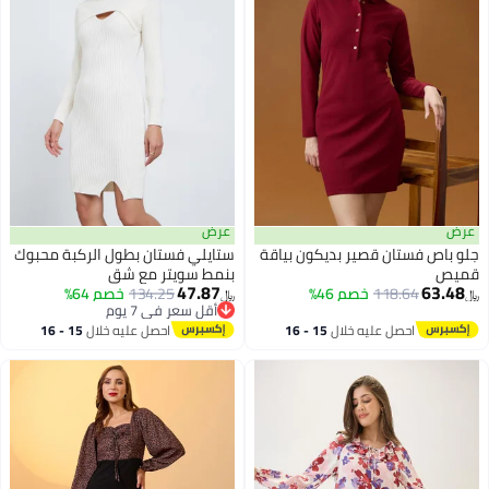
عرض
عرض
جلو باص فستان قصير بديكون بياقة
ستايلي فستان بطول الركبة محبوك
قميص
بنمط سويتر مع شق
47.87
63.48
118.64
خصم 46%
134.25
خصم 64%
﷼‏
﷼‏
أقل سعر في 7 يوم
أقل سعر في 7 يوم
احصل عليه خلال
15 - 16
احصل عليه خلال
15 - 16
اغسطس
اغسطس