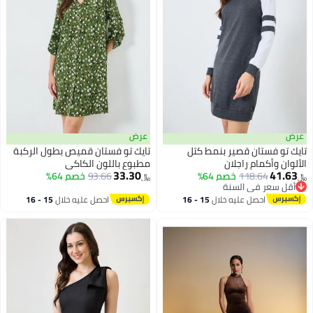
عرض
عرض
تايك تو فستان قصير بنمط كتل
تايك تو فستان قميص بطول الركبة
الألوان وأكمام راجلان
مطبوع باللون الكاكي
33.30
41.63
118.64
خصم 64%
93.66
خصم 64%
﷼‏
﷼‏
2
أقل سعر في السنة
أقل سعر في السنة
احصل عليه خلال
15 - 16
احصل عليه خلال
15 - 16
اغسطس
اغسطس