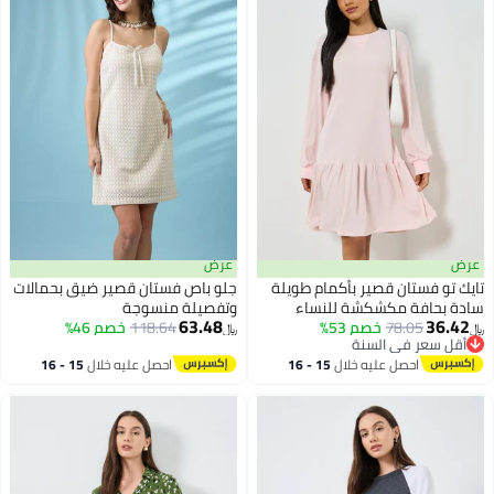
عرض
عرض
تايك تو فستان قصير بأكمام طويلة
جلو باص فستان قصير ضيق بحمالات
سادة بحافة مكشكشة للنساء
وتفصيلة منسوجة
63.48
36.42
78.05
خصم 53%
118.64
خصم 46%
﷼‏
﷼‏
أقل سعر في السنة
أقل سعر في السنة
احصل عليه خلال
15 - 16
احصل عليه خلال
15 - 16
اغسطس
اغسطس