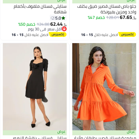
جلو باص فستان قصير ضيق بكتف
ستايلي فستان ملفوف بأكمام
واحد ومزين بفيونكة
شفافة
67.65
128.01
خصم 47%
5.0
2
﷼‏
62.44
124.88
خصم 50%
﷼‏
أقل سعر في 30 يوم
أقل سعر في 30 يوم
احصل عليه خلال
15 - 16
احصل عليه خلال
15 - 16
اغسطس
اغسطس
عرض
عرض
مرفوعة فستان قصير بطبقات وأزرار
ستايلي فستان - بنقشة الزهور