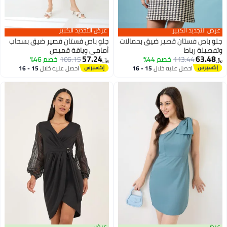
عرض التجديد الكبير
عرض التجديد الكبير
جلو باص فستان قصير ضيق بحمالات
جلو باص فستان قصير ضيق بسحاب
وتفصيلة رباط
أمامي وياقة قميص
57.24
63.48
113.44
خصم 44%
106.15
خصم 46%
﷼‏
﷼‏
احصل عليه خلال
15 - 16
احصل عليه خلال
15 - 16
اغسطس
اغسطس
عرض
عرض