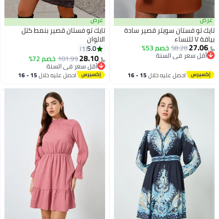
عرض
عرض
تايك تو فستان سويتر قصير سادة
تايك تو فستان قصير بنمط كتل
بياقة V للنساء
الالوان
27.06
58.28
خصم 53%
5.0
1
﷼‏
أقل سعر في السنة
28.10
101.99
خصم 72%
﷼‏
أقل سعر في السنة
أقل سعر في السنة
أقل سعر في السنة
احصل عليه خلال
15 - 16
احصل عليه خلال
15 - 16
اغسطس
اغسطس