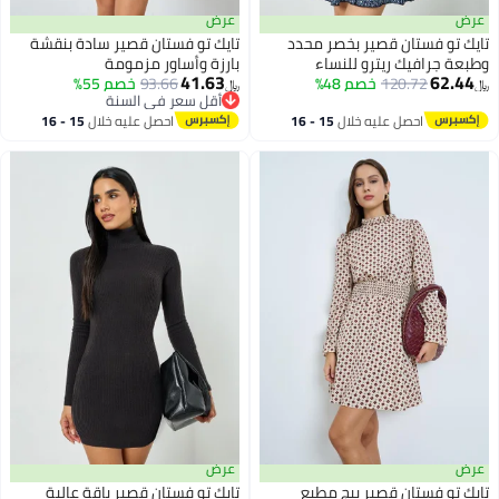
عرض
عرض
تايك تو فستان قصير بخصر محدد
تايك تو فستان قصير سادة بنقشة
وطبعة جرافيك ريترو للنساء
بارزة وأساور مزمومة
41.63
62.44
120.72
خصم 48%
93.66
خصم 55%
﷼‏
﷼‏
أقل سعر في السنة
أقل سعر في السنة
احصل عليه خلال
15 - 16
احصل عليه خلال
15 - 16
اغسطس
اغسطس
عرض
عرض
تايك تو فستان قصير بيج مطبع
تايك تو فستان قصير ياقة عالية