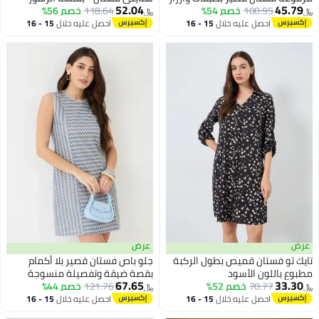
52.04
45.79
100.95
خصم 54%
118.64
خصم 56%
﷼‏
﷼‏
احصل عليه خلال
15 - 16
احصل عليه خلال
15 - 16
اغسطس
اغسطس
عرض
عرض
تايك تو فستان قميص بطول الركبة
جلو باص فستان قصير بلا أكمام
مطبوع باللون الأسود
بقصة ضيقة وتفصيلة منسوجة
67.65
33.30
70.77
خصم 52%
121.76
خصم 44%
﷼‏
﷼‏
2
احصل عليه خلال
15 - 16
احصل عليه خلال
15 - 16
اغسطس
اغسطس