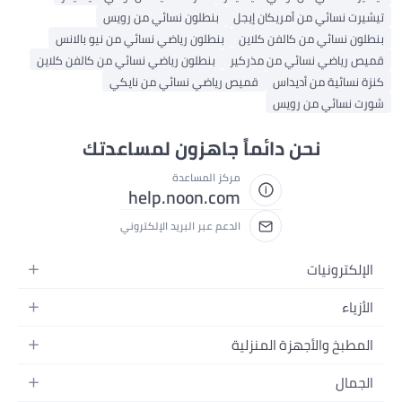
يشيرت نسائي من أمريكان إيجل
بنطلون نسائي من رويس
نطلون نسائي من كالفن كلاين
بنطلون رياضي نسائي من نيو بالانس
ميص رياضي نسائي من مذركير
بنطلون رياضي نسائي من كالفن كلاين
نزة نسائية من أديداس
قميص رياضي نسائي من نايكي
ورت نسائي من رويس
نحن دائماً جاهزون لمساعدتك
مركز المساعدة
help.noon.com
الدعم عبر البريد الإلكتروني
الإلكترونيات
الجوالات
الأزياء
التابلت
أزياء نسائية
المطبخ والأجهزة المنزلية
اللابتوبات
أزياء رجالية
الحمام
الأجهزة المنزلية
الجمال
أزياء البنات