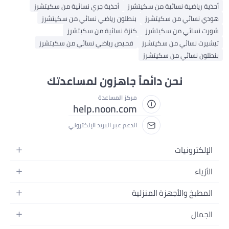
أحذية رياضية نسائية من سكيتشرز
أحذية جري نسائية من سكيتشرز
هودي نسائي من سكيتشرز
بنطلون رياضي نسائي من سكيتشرز
شورت نسائي من سكيتشرز
كنزة نسائية من سكيتشرز
تيشيرت نسائي من سكيتشرز
قميص رياضي نسائي من سكيتشرز
بنطلون نسائي من سكيتشرز
نحن دائماً جاهزون لمساعدتك
مركز المساعدة
help.noon.com
الدعم عبر البريد الإلكتروني
الإلكترونيات
الجوالات
الأزياء
التابلت
أزياء نسائية
المطبخ والأجهزة المنزلية
اللابتوبات
أزياء رجالية
الحمام
الأجهزة المنزلية
الجمال
أزياء البنات
ديكور البيت
الكاميرات