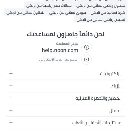
بنطلون رياضي نسائي من نايكي
حمالات صدر رياضية من نايكي
كنزة نسائية من نايكي
هودي نسائي من نايكي
بنطلون نسائي من نايكي
قميص رياضي نسائي من نايكي
نحن دائماً جاهزون لمساعدتك
مركز المساعدة
help.noon.com
الدعم عبر البريد الإلكتروني
الإلكترونيات
الجوالات
الأزياء
التابلت
أزياء نسائية
المطبخ والأجهزة المنزلية
اللابتوبات
أزياء رجالية
الحمام
الأجهزة المنزلية
الجمال
أزياء البنات
ديكور البيت
الكاميرات
العطور
أزياء الأولاد
مستلزمات الأطفال والألعاب
المطبخ والسفرة
التلفزيونات
المكياج
الساعات