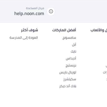
مركز المساعدة
help.noon.com
 والألعاب
أفضل الماركات
شوف أكثر
سامسونج
العودة إلى المدرسة
أبل
نايك
أديداس
بريستيج
ات
لوريال باريس
سكيتشرز
بلاك أند ديكر