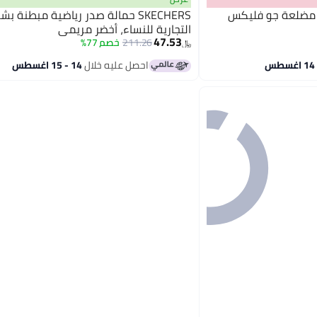
 مضلعة جو فليكس
SKECHERS حمالة صدر رياضية مبطنة ب
التجارية للنساء، أخضر مريمي
47.53
211.26
خصم 77%
﷼‏
احصل عليه خلال
14 - 15 اغسطس