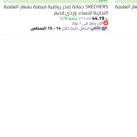
شعار العلامة
SKECHERS حمالة صدر رياضية مبطنة بشعار العلامة
التجارية للنساء، وردي قديم
44.19
211.26
خصم 79%
﷼‏
أقل سعر في 7 يوم
أقل سعر في 7 يوم
احصل عليه خلال
14 - 15 اغسطس