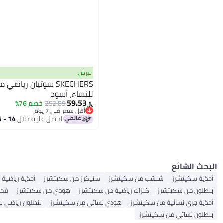
عرض
SKECHERS سوتيان ريا
للنساء، أسود
59.53
252.89
خصم 76%
﷼‏
أقل سعر في 7 يوم
أقل سعر في 7 يوم
احصل عليه خلال
14 - 15 اغسطس
البحث الشائع
أحذية سكيتشرز
شبشب من سكيتشرز
سنيكرز من سكيتشرز
أحذية رياضية
بنطلون من سكيتشرز
كنزات رياضية من سكيتشرز
هودي من سكيتشرز
قمي
أحذية جري نسائية من سكيتشرز
هودي نسائي من سكيتشرز
بنطلون رياضي ن
بنطلون نسائي من سكيتشرز