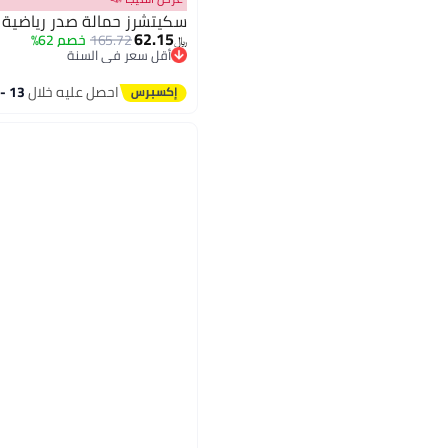
سكيتشرز حمالة صدر رياضية
62.15
165.72
خصم 62%
﷼‏
أقل سعر في السنة
أقل سعر في السنة
احصل عليه خلال
13 - 14 اغسطس