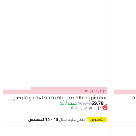
عرض الميجا 📣
ة
سكيتشرز حمالة صدر رياضية مضلعة جو فليكس
69.78
165.72
خصم 57%
﷼‏
أقل سعر في السنة
أقل سعر في السنة
احصل عليه خلال
13 - 14 اغسطس