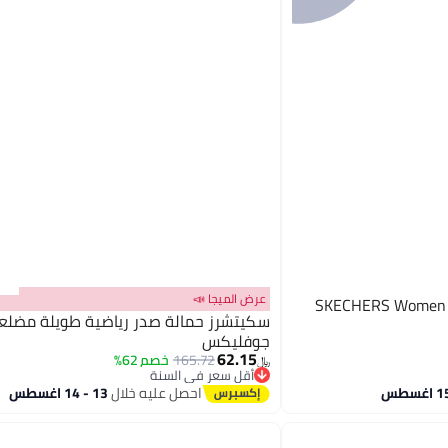
عرض الميجا 📣
SKECHERS Women D,
سكيتشرز حمالة صدر رياضية طويلة مضلع
جوفليكس
62.15
165.72
خصم 62%
﷼‏
أقل سعر في السنة
أقل سعر في السنة
احصل عليه خلال
13 - 14 اغسطس