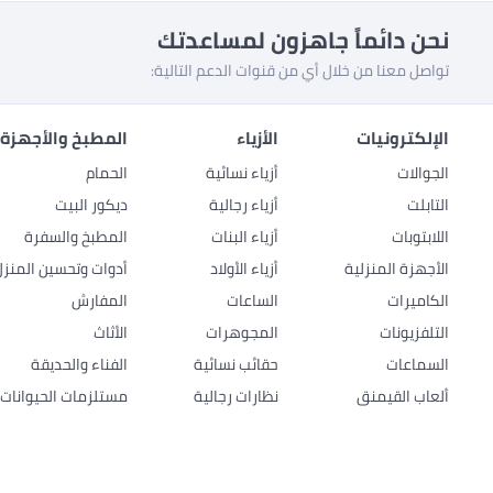
نحن دائماً جاهزون لمساعدتك
تواصل معنا من خلال أي من قنوات الدعم التالية:
الإلكترونيات
الأزياء
المطبخ والأجهزة 
الجوالات
أزياء نسائية
الحمام
التابلت
أزياء رجالية
ديكور البيت
اللابتوبات
أزياء البنات
المطبخ والسفرة
الأجهزة المنزلية
أزياء الأولاد
أدوات وتحسين المنزل
الكاميرات
الساعات
المفارش
التلفزيونات
المجوهرات
الأثاث
السماعات
حقائب نسائية
الفناء والحديقة
ألعاب القيمنق
نظارات رجالية
مستلزمات الحيوانات ا