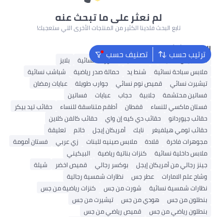
لم نعثر على ما تبحث عنه
تابع البحث فلدينا الكثير من المنتجات الأخرى التي ستعجبك!
البحث الشائع
ترتيب حسب
تصنيف حسب
شنط جيس نسائية
شنط نسائية
شورتات نسائية
بلايز
ملابس سباحة نسائية
شنط يد
حمالة صدر رياضية
شباشب نسائية
تيشيرت نسائي
قميص نوم نسائي
جوارب طويلة
عبايات رمضان
فساتين محتشمة
جلابية
حجاب
عبايات
فساتين
فستان ماكسي للنساء
قفطان
أطقم متناسقة للنساء
حقائب تيد بيكر
حقائب جيوردانو
حقائب دي كيه إن واي
حقائب كالفن كلاين
حقائب تومي هيلفيغر
نايك
أمريكان إيجل
خاتم
تعليقة
مجوهرات فاخرة
قلادة
ملابس صينيه للبنات
زي عربي
فستان أمومة
ملابس داخلية نسائية
كنزات بناتية رياضية
البيكيني
جينز رجالي من أمريكان إيجل
بوكسر رجالي
قميص اخضر
شيلة
وشاح علم الامارات
عطر جس
نظارات شمسية رجالية
نظارات شمسية نسائية
شورت من جس
كنزات رياضية من جس
بنطلون من جس
هودي من جس
تيشيرت من جس
بنطلون رياضي من جس
قميص رياضي من جس