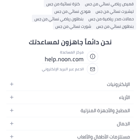
قميص رياضي نسائي من جس
كنزة نسائية من جس
تيشيرت نسائي من جس
هودي نسائي من جس
حمالات صدر رياضية من جس
بنطلون رياضي نسائي من جس
بنطلون نسائي من جس
شورت نسائي من جس
نحن دائماً جاهزون لمساعدتك
مركز المساعدة
help.noon.com
الدعم عبر البريد الإلكتروني
الإلكترونيات
الجوالات
الأزياء
التابلت
أزياء نسائية
المطبخ والأجهزة المنزلية
اللابتوبات
أزياء رجالية
الحمام
الأجهزة المنزلية
الجمال
أزياء البنات
ديكور البيت
الكاميرات
العطور
أزياء الأولاد
مستلزمات الأطفال والألعاب
المطبخ والسفرة