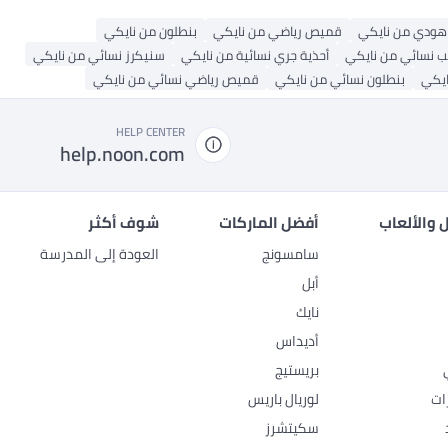
هودي من نايكي
قميص رياضي من نايكي
بنطلون من نايكي
 نسائي من نايكي
أحذية جري نسائية من نايكي
سنيكرز نسائي من نايكي
ايكي
بنطلون نسائي من نايكي
قميص رياضي نسائي من نايكي
HELP CENTER
help.noon.com
 والألعاب
أفضل الماركات
شوف أكثر
سامسونج
العودة إلى المدرسة
أبل
نايك
أديداس
بريستيج
ات
لوريال باريس
سكيتشرز