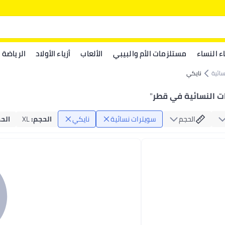
اء النساء
مستلزمات الأم والبيبي
الألعاب
أزياء الأولاد
الرياضة
ائية
نايكي
ت النسائية في قطر
"
الحجم
سويترات نسائية
نايكي
الحجم
:
XL
الح