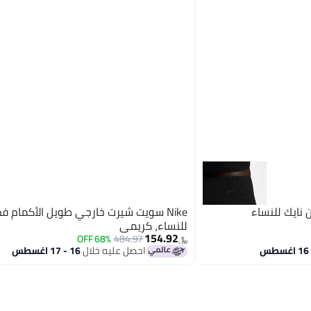
Nike سويت شيرت خارجي طويل الأكمام 
للنساء، كريمي
154.92
68% OFF
484.97
﷼‏
احصل عليه خلال
16 - 17 اغسطس