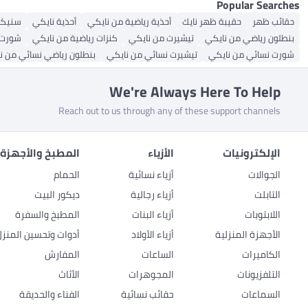
Popular Searches
حقائب ظهر
حقيبة ظهر نايك
أحذية رياضية من نايكي
أحذية نايكي
سنيكر
بنطلون رياضي من نايكي
تيشيرت من نايكي
كنزات رياضية من نايكي
شورت 
شورت نسائي من نايكي
تيشيرت نسائي من نايكي
بنطلون رياضي نسائي من ن
We're Always Here To Help
Reach out to us through any of these support channels
الإلكترونيات
الأزياء
المطبخ والأجهزة 
الجوالات
أزياء نسائية
الحمام
التابلت
أزياء رجالية
ديكور البيت
اللابتوبات
أزياء البنات
المطبخ والسفرة
الأجهزة المنزلية
أزياء الأولاد
أدوات وتحسين المنزل
الكاميرات
الساعات
المفارش
التلفزيونات
المجوهرات
الأثاث
السماعات
حقائب نسائية
الفناء والحديقة