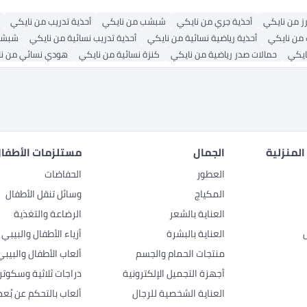
ز من نايكي
أحذية جري من نايكي
شبشب من نايكي
أحذية تدريب من نايكي
من نايكي
أحذية رياضية نسائية من نايكي
أحذية تدريب نسائية من نايكي
شبشب
ايكي
حمالات صدر رياضية من نايكي
كنزة نسائية من نايكي
هودي نسائي من ن
المنزلية
الجمال
مستلزمات الأطفال
العطور
الحفاضات
المكياج
وسائل تنقل الأطفال
العناية بالشعر
الرضاعة والتغذية
العناية بالبشرة
أزياء الأطفال والبيبي
منتجات الحمام والجسم
ألعاب الأطفال والبيبي
أجهزة التجميل الإلكترونية
دراجات ثلاثية وسكوتر
العناية الشخصية للرجال
ألعاب بالتحكم عن بُعد