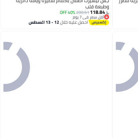
رية مطرز
جس تيشيرت أطفال بأكمام قصيرة وياقة دائرية
وطبعة قلب
118.84
40% OFF
200.61
﷼‏
أقل سعر في 7 يوم
أقل سعر في 7 يوم
احصل عليه خلال
12 - 13 اغسطس