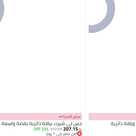
عرض الميجا 📣
ياقة دائرية
جس تي شيرت بياقة دائرية بقصة واسعة
207.15
33% OFF
312.91
﷼‏
أقل سعر في 7 يوم