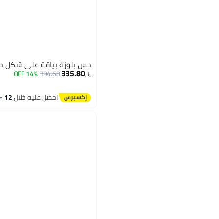
جس بلوزة بياقة على شكل حرف وأشرطة ر
335.80
14% OFF
394.68
﷼‏
احصل عليه خلال
12 - 13 اغسطس