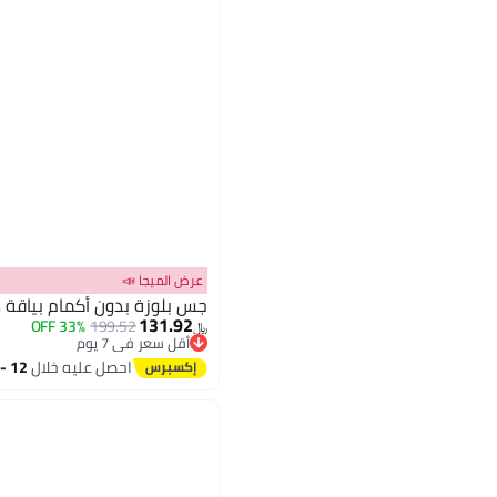
عرض الميجا 📣
جس بلوزة بدون أكمام بياقة د
131.92
33% OFF
199.52
﷼‏
أقل سعر في 7 يوم
أقل سعر في 7 يوم
احصل عليه خلال
12 - 13 اغسطس