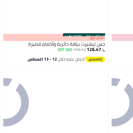
100% Left
·
00
m
:
00
s
عرض برق
جس تيشيرت بياقة دائرية وأكمام قصيرة
126.47
36% OFF
199.52
﷼‏
احصل عليه خلال
12 - 13 اغسطس