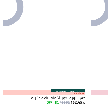
100% Left
·
00
m
:
00
s
عرض برق
جس بلوزة بدون أكمام بياقة دائرية
162.45
18% OFF
199.52
﷼‏