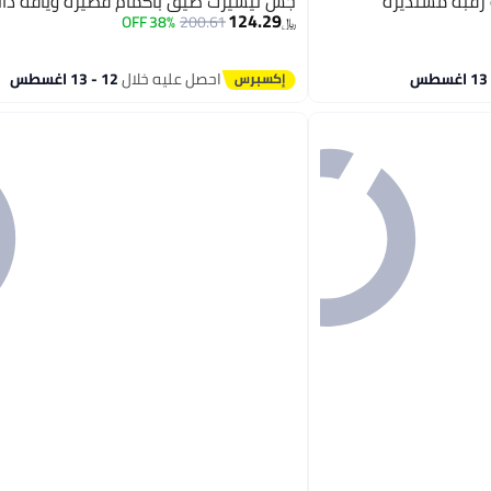
 رقبة مستديرة
جس تيشيرت ضيق بأكمام قصيرة وياقة دائ
124.29
38% OFF
200.61
﷼‏
احصل عليه خلال
12 - 13 اغسطس