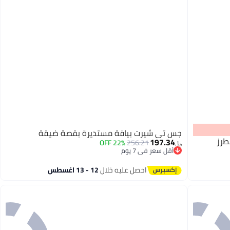
جس تي شيرت بياقة مستديرة بقصة ضيقة
طرز
197.34
22% OFF
256.21
﷼‏
أقل سعر في 7 يوم
أقل سعر في 7 يوم
احصل عليه خلال
12 - 13 اغسطس