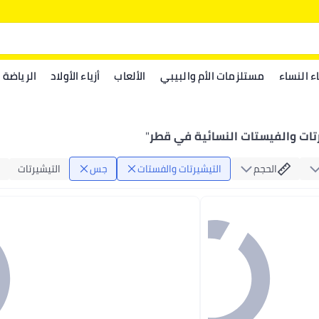
اء النساء
مستلزمات الأم والبيبي
الألعاب
أزياء الأولاد
الرياضة
ات والفيستات النسائية في قطر
"
الحجم
التيشيرتات والفستات
جس
التيشيرتات
س