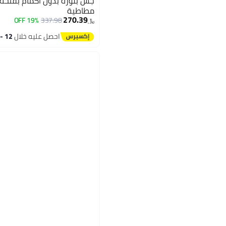
جس بلوزة بدون أكمام بفتحة
مطاطية
270.39
19% OFF
337.98
﷼‏
احصل عليه خلال
12 - 13 اغسطس