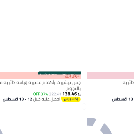
100% Left
·
00
m
:
00
s
عرض برق
ائرية
جس تيشيرت بأكمام قصيرة وياقة دائرية م
بالنجوم
138.46
37% OFF
222.41
﷼‏
احصل عليه خلال
12 - 13 اغسطس