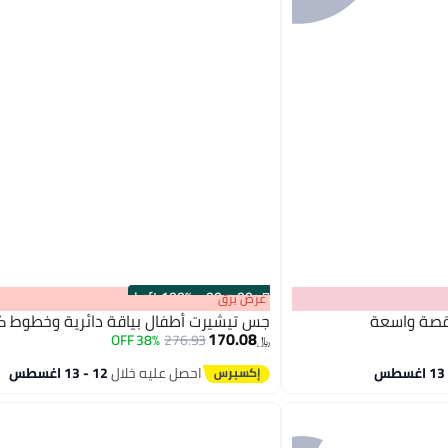
100% Left
·
00
m
:
00
s
عرض برق
بقصة واسعة
جس تيشيرت أطفال بياقة دائرية وخطوط ك
170.08
38% OFF
276.93
﷼‏
احصل عليه خلال
12 - 13 اغسطس