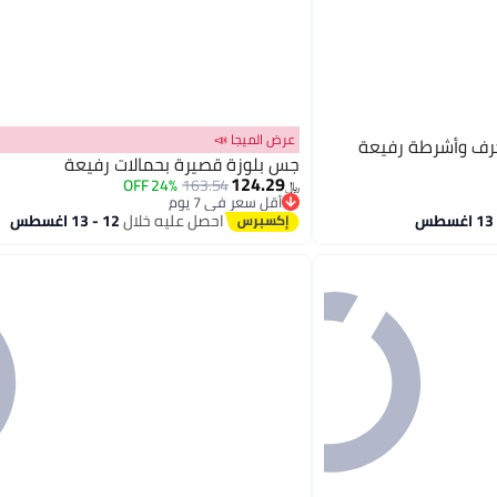
عرض الميجا 📣
فيعة
جس بلوزة قصيرة بحمالات رفيعة
124.29
24% OFF
163.54
﷼‏
أقل سعر في 7 يوم
أقل سعر في 7 يوم
احصل عليه خلال
12 - 13 اغسطس