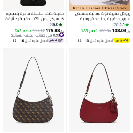
ريوكل حقيبة توت نسائية بمقبض
حقيبة كتف سلسلة فاخرة بتصميم
علوي وحقيبة يد ناعمة يومية
كلاسيكي من YSL - حقيبة يد أنيقة
كاجوال حقيبة جلدية أنيقة بتصميم
بغطاء مع لمسة جلدية فاخرة
5.0
4.1
2
70
قفل أنيق
175.88
108.03
180.04
خصم 39%
311.17
خصم 43%
﷼‏
﷼‏
3
#20 في حقائب الكتف النسائية
#20 في حقائب الكتف النسائية
احصل عليه خلال
13 - 14
احصل عليه خلال
16 - 17
اغسطس
اغسطس