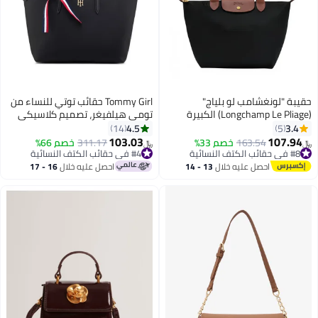
حقيبة "لونغشامب لو بلياج"
Tommy Girl حقائب توتي للنساء من
(Longchamp Le Pliage) الكبيرة
تومي هيلفيغر، تصميم كلاسيكي
للنساء – حقيبة كتف ويد خفيفة
متعدد الاستخدامات بشريط توقيع
4.5
3.4
14
5
الوزن وقابلة للطي، مزودة بسحّاب
بسعة كبيرة لحقيبة كتف للسفر،
103.03
107.94
#8 في حقائب الكتف النسائية
163.54
خصم 33%
#4 في حقائب الكتف النسائية
311.17
خصم 66%
﷼‏
﷼‏
2
ومقابض طويلة – لون أسود/بني
العمل، وصالة الألعاب الرياضية
تم بيع +10 مؤخرًا
تم بيع +30 مؤخرًا
#8 في حقائب الكتف النسائية
#4 في حقائب الكتف النسائية
احصل عليه خلال
13 - 14
احصل عليه خلال
16 - 17
اغسطس
اغسطس