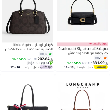
عرض الميجا 📣
كوتش اوت ليت حقيبة سافانا
حقيبة كتف Coach outlet Signature
الصغيرة متعددة الاستخدامات من
Tabby 26 من الجلد والقماش
قماش الكانفاس المميز، حقيبة
3.6
8
2.5
8
كتف نسائية، حقيبة كروس بودي
202.84
623.38
خصم 67%
﷼‏
331.99
نسائية، حقيبة يد نسائية، حقيبة
456.87
خصم 27%
#13 في حقائب الكتف النسائية
﷼‏
أقل سعر في 30 يوم
تسوق نسائية، لون جوزي-أسود
احصل عليه خلال
13 - 14
احصل عليه خلال
16 - 17
تم بيع +10 مؤخرًا
اغسطس
اغسطس
#13 في حقائب الكتف النسائية