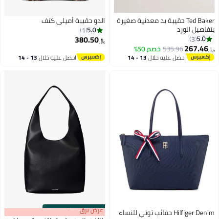
Ted Baker حقيبة يد معدنية صغيرة
الدو حقيبة أميلي كتف
بتفاصيل الورد
5.0
1
380.50
5.0
3
﷼‏
267.46
535.96
خصم 50%
﷼‏
3
احصل عليه خلال
13 - 14
احصل عليه خلال
13 - 14
اغسطس
اغسطس
s
00
:
m
عرض برق
00
·
باقي 100%
Hilfiger Denim حقائب توتي للنساء