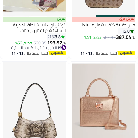
s
00
:
m
عرض برق
00
·
باقي 100%
عرض
جس حقيبة كتف بشعار ميليندا
كوتش اوت ليت شنطة المدربة
للنساء تشكيلة تاببي كتاف
5.0
1
387.04
3.8
13
663.97
خصم 41%
﷼‏
12
2
193.57
#19 في حقائب الكتف النسائية
520.35
خصم 62%
﷼‏
أقل سعر في السنة
#19 في حقائب الكتف النسائية
احصل عليه خلال
13 - 14
احصل عليه خلال
13 - 14
اغسطس
اغسطس