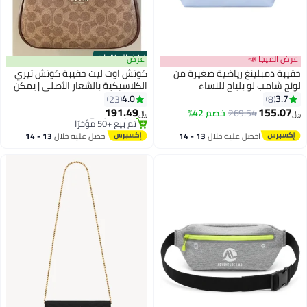
أفضل المنتجات
عرض الميجا 📣
عرض
حقيبة دمبلينغ رياضية صغيرة من
كوتش اوت ليت حقيبة كوتش تيري
لونج شامب لو بلياج للنساء
الكلاسيكية بالشعار الأصلي | يمكن
حملها كحقيبة عبر الكتف أو حقيبة
4.0
3.7
23
8
يد
191.49
155.07
269.54
خصم 42%
﷼‏
﷼‏
#1 في حقائب الكتف النسائية
أقل سعر في السنة
احصل عليه خلال
13 - 14
احصل عليه خلال
13 - 14
تم بيع +50 مؤخرًا
اغسطس
اغسطس
#1 في حقائب الكتف النسائية