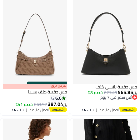
s
00
:
m
عرض برق
00
·
باقي 100%
جس حقيبة باتسي كتف
565.85
جس حقيبة كتف يسـبا
621.45
خصم 8%
﷼‏
أقل سعر في 7 يوم
5.0
2
أقل سعر في 7 يوم
387.04
663.97
خصم 41%
﷼‏
2
احصل عليه خلال
13 - 14
احصل عليه خلال
13 - 14
اغسطس
اغسطس