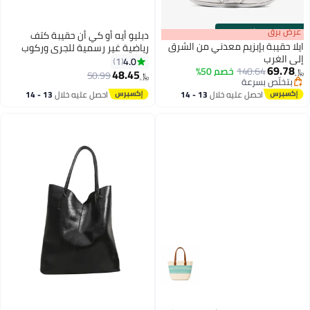
s
00
:
m
عرض برق
00
·
باقي 100%
دبليو أيه أو كي أن حقيبة كتف
ايلا حقيبة بإبزيم معدني من الشرق
رياضية غير رسمية للجري وركوب
إلى الغرب
الدراجات، مناسبة للرجال والنساء،
4.0
1
69.78
140.64
خصم 50%
مصنوعة من النايلون، تحتوي على
48.45
50.99
﷼‏
﷼‏
2
بتخلّص بسرعة
جيب للهاتف المحمول، حقيبة أنيقة
بتخلّص بسرعة
احصل عليه خلال
13 - 14
احصل عليه خلال
13 - 14
وعملية للأنشطة الخارجية والرياضية،
اغسطس
اغسطس
مناسبة للعمل والدراسة والتسوق
والسفر، تصميم للجنسين، لون أسود.