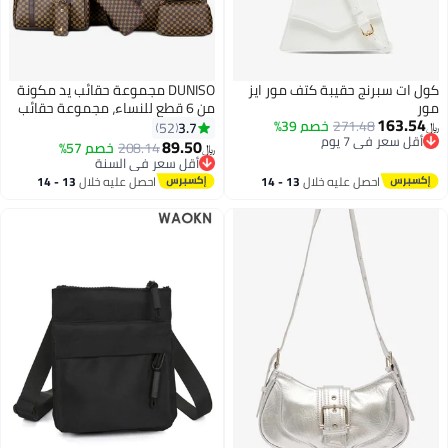
كول ات سبرنج حقيبة كتف مور ايز
DUNISO مجموعة حقائب يد مكونة
مور
من 6 قطع للنساء، مجموعة حقائب
163.54
271.48
خصم 39%
يد من الجلد الصناعي باللون البني
3.7
52
﷼‏
أقل سعر في 7 يوم
الداكن، حقيبة سفر متعددة الأغراض
89.50
208.14
خصم 57%
﷼‏
أقل سعر في 7 يوم
أنيقة للسيدات لأي مناسبة.
أقل سعر في السنة
أقل سعر في السنة
احصل عليه خلال
13 - 14
احصل عليه خلال
13 - 14
اغسطس
اغسطس