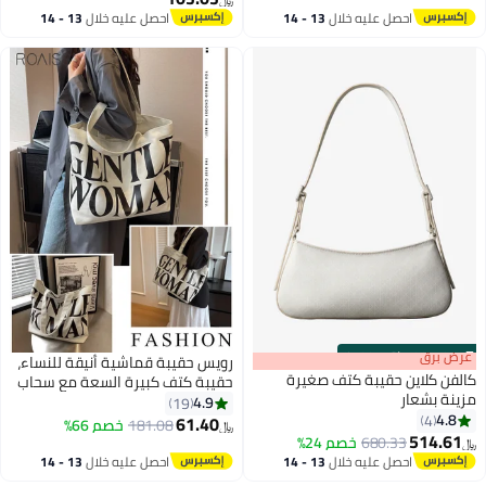
احصل عليه خلال
13 - 14
احصل عليه خلال
13 - 14
اغسطس
اغسطس
s
00
:
m
عرض برق
00
·
باقي 100%
رويس حقيبة قماشية أنيقة للنساء،
كالفن كلاين حقيبة كتف صغيرة
حقيبة كتف كبيرة السعة مع سحاب
مزينة بشعار
للإغلاق، حقيبة يد عادية للسيدات،
4.9
19
4.8
4
مثالية للمواعدة والتسوق
61.40
181.08
خصم 66%
﷼‏
3
514.61
والاستخدام اليومي
680.33
خصم 24%
﷼‏
احصل عليه خلال
13 - 14
احصل عليه خلال
13 - 14
اغسطس
اغسطس