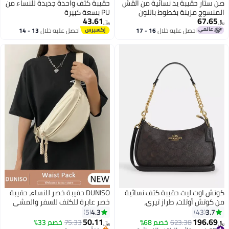
صن ستار حقيبة يد نسائية من القش
حقيبة كتف واحدة جديدة للنساء من
المنسوج مزينة بخطوط باللون
PU بسعة كبيرة
43.61
67.65
الفيروزي
﷼‏
﷼‏
احصل عليه خلال
16 - 17
احصل عليه خلال
13 - 14
3
اغسطس
اغسطس
كوتش اوت ليت حقيبة كتف نسائية
DUNISO حقيبة خصر للنساء، حقيبة
من كوتش أوتلت، طراز تيري،
خصر عابرة للكتف للسفر والمشي
مصنوعة من قماش مميز، حقيبة يد
والجري والتسلق وركوب الدراجات،
4.3
3.7
5
43
نسائية، حقيبة هوبو نسائية، حقيبة
حقيبة فخذ وحقيبة صدر بحزام قابل
50.11
196.69
#5 في حقائب الكتف النسائية
623.38
خصم 68%
75.33
خصم 33%
﷼‏
﷼‏