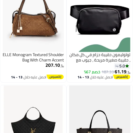
لولوليمون حقيبة حزام في كل مكان
ELLE Monogram Textured Shoulder
، حقيبة صغيرة مريحة ، جيوب مع
Bag With Charm Accent
207.10
السحب ، جيوب خارجية سهلة
5.0
4
﷼‏
الاستخدام ، جيوب الضروريات
61.19
187.33
خصم 67%
﷼‏
3
6
الداخلية لتخزين الأشياء أثناء السفر ،
احصل عليه خلال
13 - 14
احصل عليه خلال
13 - 14
أسود
اغسطس
اغسطس