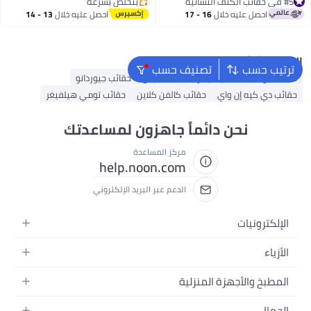
تسوق نسائية، حقيبة سفر نسائية،
للتعديل للتمارين الرياضية واللياقة
تم بيع +40 مؤخرًا
بتخلّص بسرعة
#5 في حقائب الكتف النسائية
لون جوزي-أسود، 24 سم
بتخلّص بسرعة
البدنية والسفر والعمل والتنقل
احصل عليه خلال
16 - 17
احصل عليه خلال
13 - 14
اغسطس
اغسطس
البحث الشائع
ترتيب حسب
تصنيف حسب
شنط ألدو
حقائب تيد بيكر
حقائب جيس
حقائب جيوردانو
حقائب دي كيه إن واي
حقائب كالفن كلاين
حقائب تومي هيلفيغر
نحن دائماً جاهزون لمساعدتك
مركز المساعدة
help.noon.com
الدعم عبر البريد الإلكتروني
الإلكترونيات
الجوالات
الأزياء
التابلت
أزياء نسائية
المطبخ والأجهزة المنزلية
اللابتوبات
أزياء رجالية
الحمام
الأجهزة المنزلية
الجمال