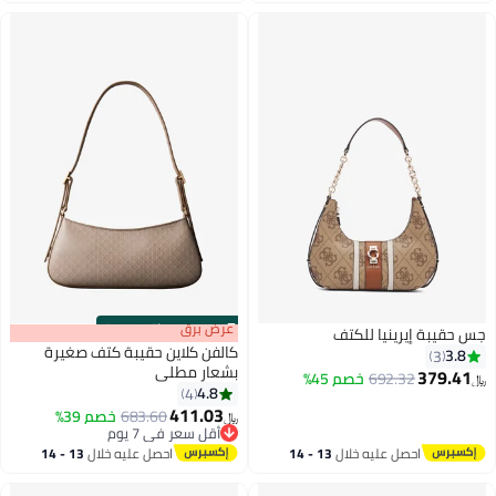
اغسطس
اغسطس
s
00
:
m
عرض برق
00
·
باقي 100%
جس حقيبة إيرينيا للكتف
كالفن كلاين حقيبة كتف صغيرة
3.8
3
بشعار مطلي
379.41
692.32
خصم 45%
﷼‏
4.8
4
3
2
411.03
أقل سعر في 7 يوم
683.60
خصم 39%
﷼‏
بتخلّص بسرعة
أقل سعر في 7 يوم
احصل عليه خلال
13 - 14
احصل عليه خلال
13 - 14
اغسطس
اغسطس