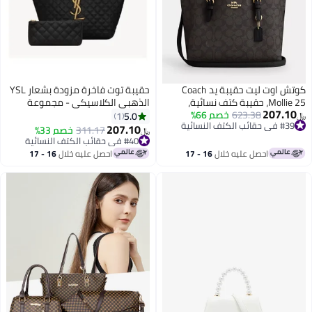
كوتش اوت ليت حقيبة يد Coach
حقيبة توت فاخرة مزودة بشعار YSL
Mollie 25، حقيبة كتف نسائية،
الذهبي الكلاسيكي - مجموعة
207.10
623.38
خصم 66%
حقيبة يد نسائية، حقيبة توت نسائية،
حقيبة يد كبيرة السعة مع حقيبة
5.0
1
﷼‏
#39 في حقائب الكتف النسائية
حقيبة كروس نسائية، حقيبة سفر
مطابقة - حقيبة مصممة أنيقة
207.10
#40 في حقائب الكتف النسائية
311.17
خصم 33%
﷼‏
#39 في حقائب الكتف النسائية
نسائية، 25 سم - لون الجوز - أسود
للنساء
تم بيع +10 مؤخرًا
#40 في حقائب الكتف النسائية
احصل عليه خلال
16 - 17
احصل عليه خلال
16 - 17
اغسطس
اغسطس