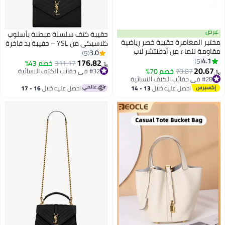
عرض
حقيبة كتف سلسلة مبطنة بأسلوب
مختبر المغامرة حقيبة خصر رياضية
كلاسيكي من YSL – حقيبة يد فاخرة
مقاومة للماء من أدفنتشر لاب
قابلة للتقاطع مع تفاصيل شعار
3.0
5
للرجال والنساء - حزام لياقة بدنية
4.1
5
مميزة، تشطيب من الجلد الفاخر
176.82
311.17
خصم 43%
﷼‏
4
خفيف الوزن مع حزام قابل للتعديل،
20.67
#28 في حقائب الكتف النسائية
70.87
خصم 70%
#32 في حقائب الكتف النسائية
﷼‏
وجيب عاكس للضوء للجري، وجيب
أقل سعر في السنة
#32 في حقائب الكتف النسائية
#28 في حقائب الكتف النسائية
بسحاب آمن للهاتف، مناسبة للجري،
احصل عليه خلال
13 - 14
احصل عليه خلال
16 - 17
والتمارين الرياضية، والمشي
اغسطس
اغسطس
لمسافات طويلة، وركوب الدراجات