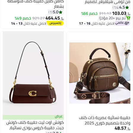
كالفن كلاين حقيبة كتف متوسطة
من تومي هيلفيغر، تصميم
بشعار
كلاسيكي متعدد الاستخدامات
4.5
14
5.0
بشريط توقيع بسعة كبيرة لحقيبة
1
103.03
311.17
خصم 66%
﷼‏
2
2
464.45
كتف ويد للسفر والعمل والصالة
#6 في حقائب الكتف النسائية
921.27
خصم 49%
﷼‏
الرياضية
بتخلّص بسرعة
احصل عليه خلال
16 - 17
احصل عليه خلال
13 - 14
تم بيع +20 مؤخرًا
اغسطس
اغسطس
#6 في حقائب الكتف النسائية
عرض
حقيبة نسائية عصرية ذات كتف
كوتش اوت ليت حقيبة كتف كوتش
واحدة بتصميم كوري 2025
48.57
جيت، حقيبة كروس بودي نسائية،
﷼‏
حقيبة يد نسائية، حقيبة سفر نسائية،