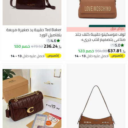
s
00
:
m
عرض برق
00
·
باقي 100%
Ted Baker حقيبة يد صغيرة مربعة
لوف موسكينو حقيبة كتف جلد
بتفاصيل الورد
صناعي بتصميم قلب جريء
4.6
5
5.0
1
236.24
473.52
خصم 50%
﷼‏
4
637.81
964.88
خصم 33%
﷼‏
احصل عليه خلال
13 - 14
احصل عليه خلال
13 - 14
اغسطس
اغسطس