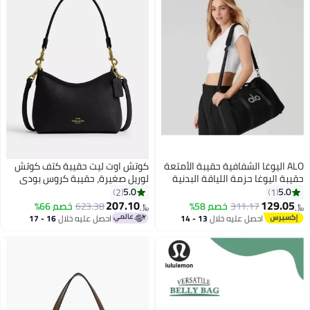
ALO اليوغا الشفافية حقيبة الأمتعة
كوتش اوت ليت حقيبة كتف كوتش
حقيبة اليوغا حزمة اللياقة البدنية
لوريل صغيرة، حقيبة كروس بودي
الرياضة النسائية حقيبة اللياقة
نسائية، حقيبة يد نسائية، حقيبة كتف
5.0
5.0
2
1
البدنية في الهواء الطلق حقيبة
نسائية، حقيبة سفر نسائية، أسود -
207.10
129.05
311.17
خصم 58%
623.38
خصم 66%
﷼‏
﷼‏
السفر حزمة الميل
20 سم
احصل عليه خلال
13 - 14
احصل عليه خلال
16 - 17
اغسطس
اغسطس