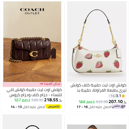
عرض الميجا 📣
كوتش اوت ليت حقيبة كتف كوتش
كوتش اوت ليت حقيبة كوتش تابي
تيري بطبعة الفراولة، حقيبة يد
للنساء - حزام كتف وحزام كروس
نسائية، حقيبة هوبو نسائية، حقيبة
3.1
16
218.55
بودي بسلسلة
520.35
خصم 57%
توت نسائية، حقيبة سفر نسائية.
207.10
623.38
خصم 66%
﷼‏
﷼‏
احصل عليه خلال
16 - 17
احصل عليه خلال
13 - 14
اغسطس
اغسطس