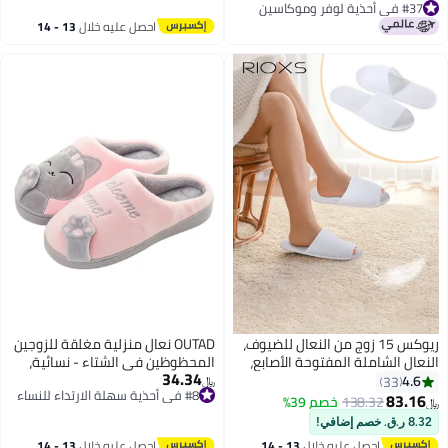
#37 في أحذية لوفر وموكاسين
#37 في أحذية لوفر وموكاسين
احصل عليه خلال
13 - 14
اغسطس
ريوكس 15 زوج من النعال للضيوف،
OUTAD نعال منزلية مغلقة للزوجين
النعال الشاملة المفتوحة الأصابع،
المحظوظين في الشتاء - نسائية،
34.34
النعال في فندق بالجملة
دافئة وناعمة، مضادة للانزلاق،
4.6
33
﷼‏
#8 في أحذية سهلة الارتداء للنساء
يونيسكس، النعال غير المنزلقة
أحذية داخلية لغرفة النوم باللونين
83.16
138.32
خصم 39%
﷼‏
#8 في أحذية سهلة الارتداء للنساء
للرجال والنساء، النعال الفكاهة
الوردي والرمادي
8.32 ر.ق. خصم إضافي!
البيضاء، النعال المريح المنزلق
احصل عليه خلال
13 - 14
احصل عليه خلال
13 - 14