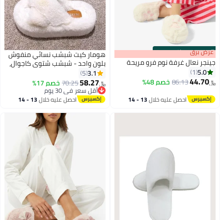
s
00
:
m
عرض برق
00
·
باقي 100%
هومار كيت شبشب نسائي منفوش
جينجر نعال غرفة نوم فرو مريحة
بلون واحد - شبشب شتوي كاجوال،
5.0
1
شبشب منفوش أنيق بشريط
3.1
5
44.70
متقاطع، شبشب مريح للاستخدام
58.27
86.13
خصم 48%
70.25
خصم 17%
﷼‏
﷼‏
الداخلي - بطانة من الصوف الفاخر،
أقل سعر في 30 يوم
أقل سعر في 30 يوم
شبشب منزلي مفتوح الأصابع مضاد
احصل عليه خلال
13 - 14
احصل عليه خلال
13 - 14
للانزلاق - هدية مثالية للعائلة
اغسطس
اغسطس
والأصدقاء، أبيض