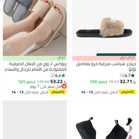
s
00
:
m
عرض برق
00
·
باقي 100%
عرض
جينجر شباشب منزلية فرو بتفاصيل
ريوكس 2 زوج من النعال الصيفية
لؤلؤ
المفتوحة من الأمام للرجال والنساء،
نعال خفيفة الوزن ومسامية للرجال
4.4
4.7
2
3
والنساء، صنادل مريحة سهلة
53.22
32.71
75.23
خصم 56%
119.58
خصم 55%
﷼‏
﷼‏
الارتداء، نعال قابلة للغسل وقابلة
أقل سعر في 7 يوم
أقل سعر في 7 يوم
لإعادة الاستخدام للضيوف، نعال سبا
احصل عليه خلال
13 - 14
احصل عليه خلال
13 - 14
غير قابلة للانزلاق للغرفة المنزلية،
اغسطس
اغسطس
الفندق، السفر، بيج + أزرق