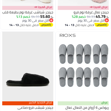
عرض الميجا 📣
عرض الميجا 📣
جينجر نعال غرفة نوم فرو
جينجر شباشب غرفة نوم بطبعة قلب
55.60
45.79
64.33
خصم 28%
64.33
خصم 13%
﷼‏
﷼‏
أقل سعر في 30 يوم
أقل سعر في 30 يوم
أقل سعر في 30 يوم
أقل سعر في 30 يوم
احصل عليه خلال
13 - 14
احصل عليه خلال
13 - 14
اغسطس
اغسطس
عرض
عرض التجديد الكبير
ريوكس 6 أزواج من النعال، نعال
جينجر شبشب فرو صناعي