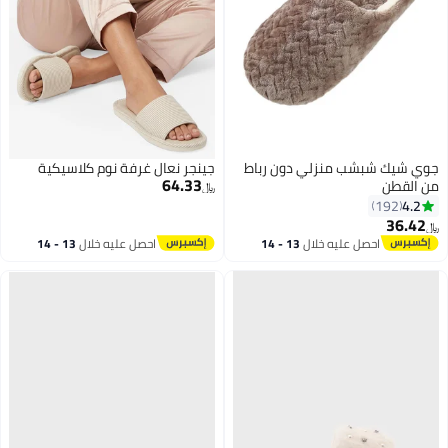
جوي شيك شبشب منزلي دون رباط
جينجر نعال غرفة نوم كلاسيكية
64.33
من القطن
﷼‏
4.2
192
36.42
﷼‏
احصل عليه خلال
13 - 14
احصل عليه خلال
13 - 14
اغسطس
اغسطس