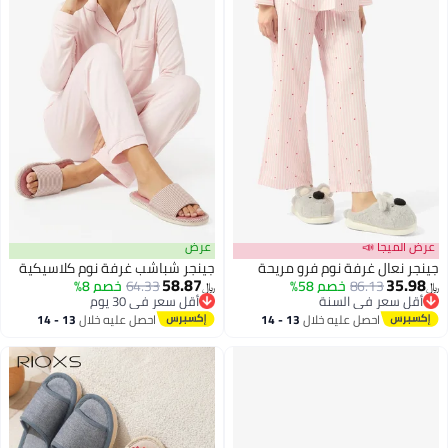
عرض الميجا 📣
عرض
جينجر نعال غرفة نوم فرو مريحة
جينجر شباشب غرفة نوم كلاسيكية
58.87
35.98
86.13
خصم 58%
64.33
خصم 8%
﷼‏
﷼‏
أقل سعر في السنة
أقل سعر في 30 يوم
أقل سعر في السنة
أقل سعر في 30 يوم
احصل عليه خلال
13 - 14
احصل عليه خلال
13 - 14
اغسطس
اغسطس