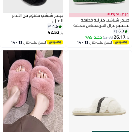
عرض الميجا 📣
جينجر شبشب مفتوح من الأمام
جينجر شباشب منزلية قطيفة
للمنزل
بتصميم غزال الكريسماس مغلقة
4.6
9
من الأمام
5.0
1
42.52
﷼‏
26.17
52.33
خصم 49%
﷼‏
احصل عليه خلال
13 - 14
احصل عليه خلال
13 - 14
اغسطس
اغسطس