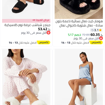
عرض الميجا 📣
هومار كيت نعال نسائية ناعمة بلون
جينجر شباشب غرفة نوم كلاسيكية
سادة - نعال شتوية كاجوال، نعال
53.42
ناعمة أنيقة بشريط متقاطع، نعال
3.1
5
﷼‏
أقل سعر في 30 يوم
منزلية مريحة سهلة الارتداء - بطانة
60.35
72.80
خصم 17%
﷼‏
أقل سعر في 30 يوم
من الصوف الفاخر، نعال منزلية
أقل سعر في 30 يوم
أقل سعر في 30 يوم
مفتوحة من الأمام مضادة للانزلاق -
احصل عليه خلال
13 - 14
احصل عليه خلال
13 - 14
هدية مثالية للعائلة والأصدقاء، لون
اغسطس
اغسطس
أسود