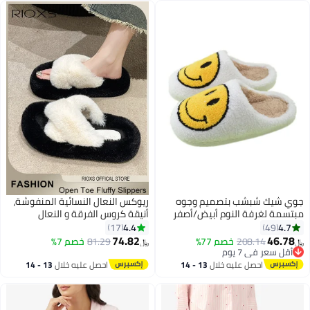
جوي شيك شبشب بتصميم وجوه
ريوكس النعال النسائية المنفوشة،
مبتسمة لغرفة النوم أبيض/أصفر
أنيقة كروس الفرقة و النعال
الفلفي، الناعمة الناعمة الناعمة
4.4
4.7
17
49
مفتوحة أصابع القدم أحذية البيت،
74.82
46.78
208.14
خصم 77%
81.29
خصم 7%
﷼‏
﷼‏
النعال المنزل الدافئ للنساء، الفلفل
أقل سعر في 7 يوم
أقل سعر في 7 يوم
الفروية النعال، السيدات النعال غرفة
احصل عليه خلال
13 - 14
احصل عليه خلال
13 - 14
النوم، الدافئ المريح فو فو للارتداء
اغسطس
اغسطس
في الهواء الطلق، النعال مضادة
للانزلاق