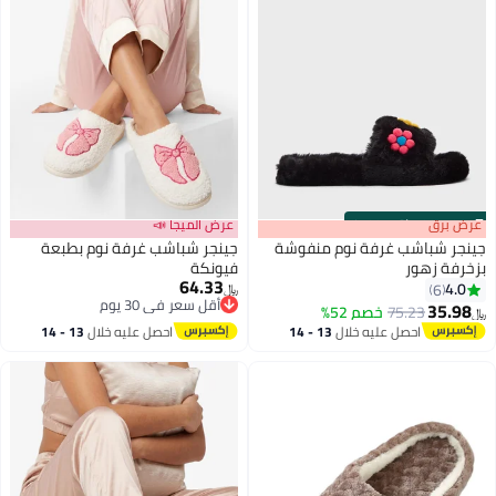
s
00
:
m
عرض برق
00
·
باقي 100%
عرض الميجا 📣
جينجر شباشب غرفة نوم منفوشة
جينجر شباشب غرفة نوم بطبعة
بزخرفة زهور
فيونكة
64.33
4.0
6
﷼‏
أقل سعر في 30 يوم
35.98
75.23
خصم 52%
﷼‏
أقل سعر في 30 يوم
احصل عليه خلال
13 - 14
احصل عليه خلال
13 - 14
اغسطس
اغسطس