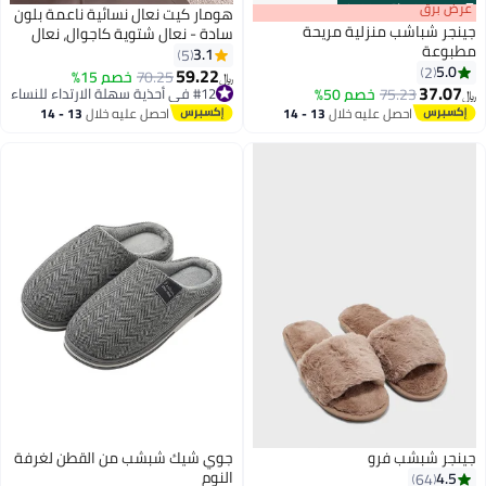
s
00
:
m
عرض برق
00
·
باقي 100%
هومار كيت نعال نسائية ناعمة بلون
جينجر شباشب منزلية مريحة
سادة - نعال شتوية كاجوال، نعال
مطبوعة
ناعمة أنيقة بشريط متقاطع، نعال
3.1
5
5.0
2
منزلية مريحة سهلة الارتداء - بطانة
59.22
70.25
خصم 15%
﷼‏
37.07
من الصوف الفاخر، نعال منزلية
75.23
خصم 50%
#12 في أحذية سهلة الارتداء للنساء
﷼‏
#12 في أحذية سهلة الارتداء للنساء
مفتوحة من الأمام مضادة للانزلاق -
احصل عليه خلال
13 - 14
احصل عليه خلال
13 - 14
هدية مثالية للعائلة والأصدقاء، لون
اغسطس
اغسطس
وردي
جينجر شبشب فرو
جوي شيك شبشب من القطن لغرفة
النوم
4.5
64