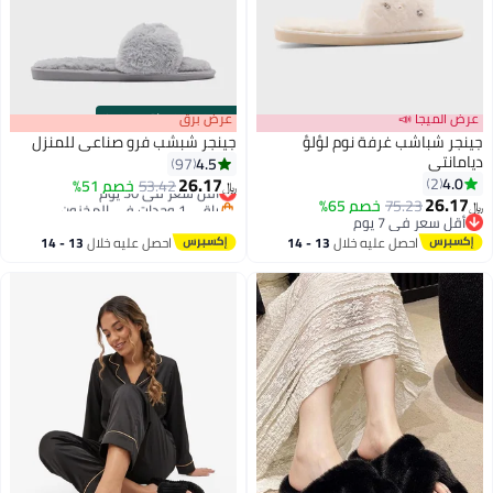
عرض الميجا 📣
s
00
:
m
عرض برق
00
·
باقي 100%
جينجر شباشب غرفة نوم لؤلؤ
جينجر شبشب فرو صناعي للمنزل
ديامانتي
4.5
97
26.17
4.0
2
أقل سعر في 30 يوم
53.42
خصم 51%
﷼‏
26.17
باقي 1 وحدات في المخزون
75.23
خصم 65%
﷼‏
أقل سعر في 30 يوم
أقل سعر في 7 يوم
أقل سعر في 7 يوم
احصل عليه خلال
13 - 14
احصل عليه خلال
13 - 14
اغسطس
اغسطس