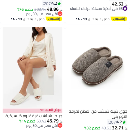
42.52
4.2
207
﷼‏
48.86
#3 في أحذية سهلة الارتداء للنساء
208.14
خصم 76%
﷼‏
#3 في أحذية سهلة الارتداء للنساء
أقل سعر في 30 يوم
أقل سعر في 30 يوم
احصل عليه خلال
13 - 14
احصل عليه خلال
13 - 14
اغسطس
اغسطس
عرض الميجا 📣
جوي شيك شبشب من القطن لغرفة
جينجر شباشب غرفة نوم كلاسيكية
النوم بني
45.79
53.42
خصم 14%
4.2
207
﷼‏
أقل سعر في 30 يوم
32.71
48.53
خصم 32%
﷼‏
أقل سعر في 30 يوم