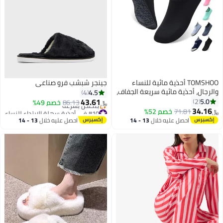
TOMSHOO أحذية مائية للنساء
جينجر شبشب فرو صناعي
والرجال، أحذية مائية سريعة الجفاف،
4.5
4
أحذية مائية حافية القدمين، جوارب،
43.61
5.0
2
86.13
خصم 49%
﷼‏
أحذية غطس، جوارب مائية للشاطئ
34.16
#10 في أحذية سهلة الارتداء للنساء
71.81
خصم 52%
﷼‏
والسباحة وركوب الأمواج والمشي
أقل سعر في 7 يوم
احصل عليه خلال
13 - 14
احصل عليه خلال
13 - 14
بتخلّص بسرعة
واليوغا
اغسطس
اغسطس
#10 في أحذية سهلة الارتداء للنساء