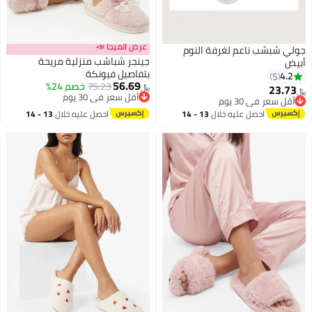
عرض الميجا 📣
جولي شبشب ناعم لغرفة النوم
جينجر شباشب منزلية مريحة
أبيض
بتفاصيل فيونكة
4.2
5
56.69
75.23
خصم 24%
23.73
﷼‏
﷼‏
أقل سعر في 30 يوم
أقل سعر في 30 يوم
أقل سعر في 30 يوم
أقل سعر في 30 يوم
احصل عليه خلال
13 - 14
احصل عليه خلال
13 - 14
اغسطس
اغسطس