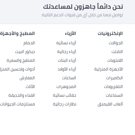
نحن دائماً جاهزون لمساعدتك
تواصل معنا من خلال أي من قنوات الدعم التالية:
الإلكترونيات
الأزياء
المطبخ والأجهزة 
الجوالات
أزياء نسائية
الحمام
التابلت
أزياء رجالية
ديكور البيت
اللابتوبات
أزياء البنات
المطبخ والسفرة
الأجهزة المنزلية
أزياء الأولاد
أدوات وتحسين المنزل
الكاميرات
الساعات
المفارش
التلفزيونات
المجوهرات
الأثاث
السماعات
حقائب نسائية
الفناء والحديقة
ألعاب القيمنق
نظارات رجالية
مستلزمات الحيوانات ا