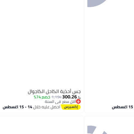
جس أحذية الكاحل الكاجوال
300.26
1,194
خصم 74%
﷼‏
أقل سعر في السنة
أقل سعر في السنة
احصل عليه خلال
14 - 15 اغسطس
3