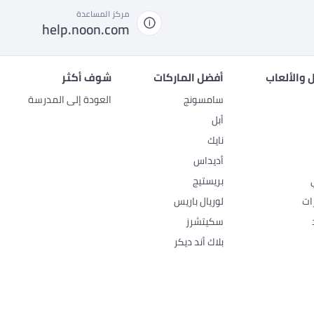
مركز المساعدة
help.noon.com
 والألعاب
أفضل الماركات
شوف أكثر
سامسونج
العودة إلى المدرسة
أبل
نايك
أديداس
بريستيج
ات
لوريال باريس
سكيتشرز
بلاك أند ديكر