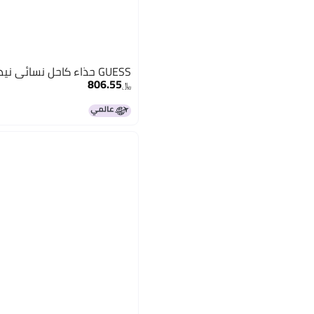
GUESS حذاء كاحل نسائي نيدين، أسود 001، 39.5 EU
806.55
﷼‏