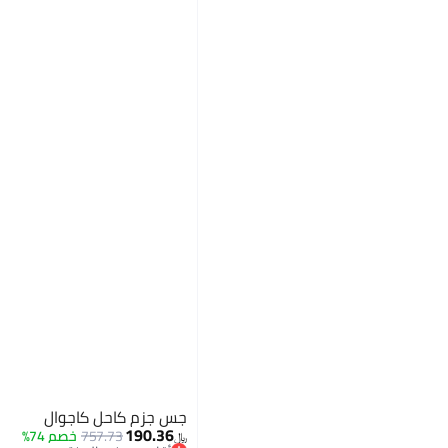
جس جزم كاحل كاجوال
190.36
757.73
خصم 74%
﷼‏