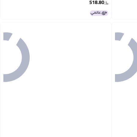
518.80
﷼‏