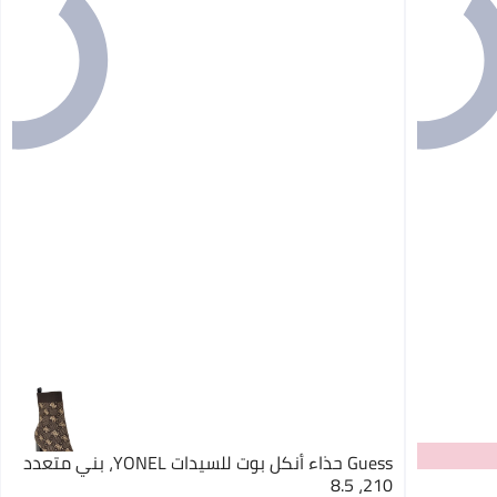
Guess حذاء أنكل بوت للسيدات YONEL، بني متعدد
210، 8.5