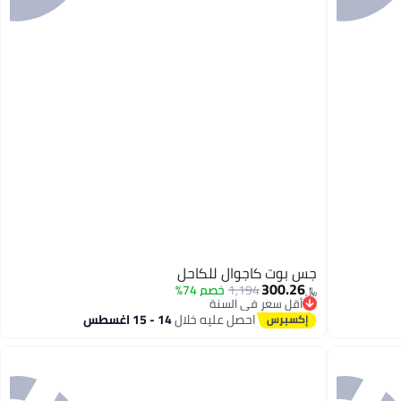
جس بوت كاجوال للكاحل
300.26
1,194
خصم 74%
﷼‏
أقل سعر في السنة
أقل سعر في السنة
احصل عليه خلال
14 - 15 اغسطس
3