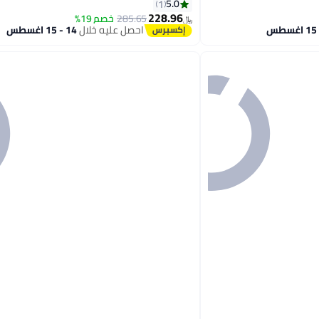
5.0
1
228.96
285.65
خصم 19%
﷼‏
احصل عليه خلال
14 - 15 اغسطس