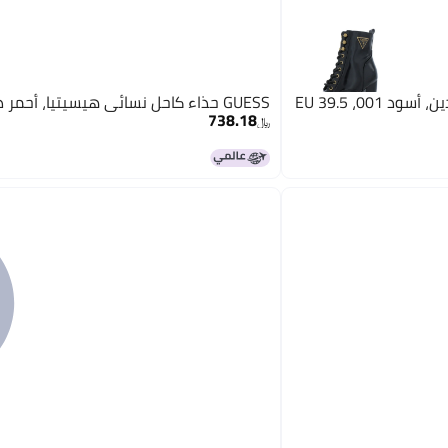
GUESS حذاء كاحل نسائي هيسيتيا، أحمر داكن، 9.5
738.18
﷼‏