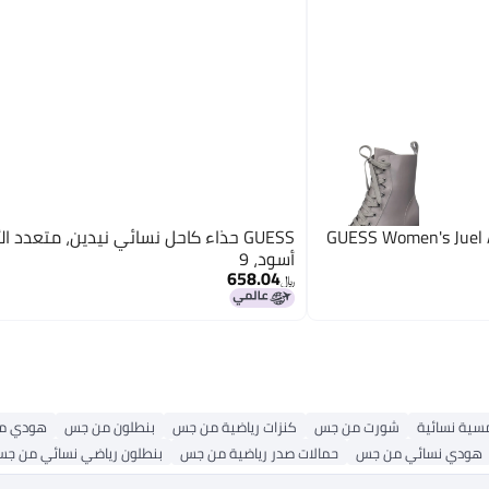
GUESS Women's Juel A
GUESS حذاء كاحل نسائي نيدين، متعدد الأ
أسود، 9
658.04
﷼‏
سية نسائية
شورت من جس
كنزات رياضية من جس
بنطلون من جس
هودي م
هودي نسائي من جس
حمالات صدر رياضية من جس
بنطلون رياضي نسائي من ج