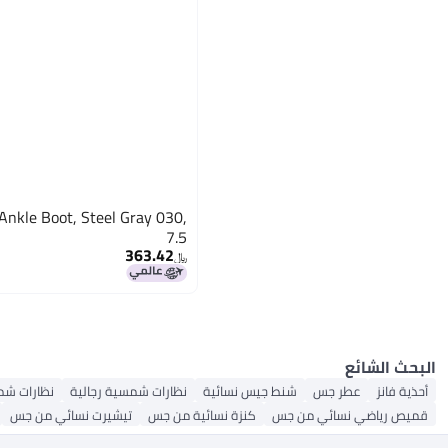
nkle Boot, Steel Gray 030,
7.5
363.42
﷼‏
البحث الشائع
أحذية فانز
عطر جس
شنط جيس نسائية
نظارات شمسية رجالية
نظارات شم
قميص رياضي نسائي من جس
كنزة نسائية من جس
تيشيرت نسائي من جس