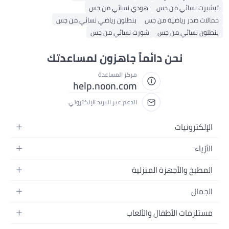
تيشيرت نسائي من جس
هودي نسائي من جس
حمالات صدر رياضية من جس
بنطلون رياضي نسائي من جس
بنطلون نسائي من جس
شورت نسائي من جس
نحن دائماً جاهزون لمساعدتك
مركز المساعدة
help.noon.com
الدعم عبر البريد الإلكتروني
الإلكترونيات
الجوالات
الأزياء
التابلت
أزياء نسائية
المطبخ والأجهزة المنزلية
اللابتوبات
أزياء رجالية
الحمام
الأجهزة المنزلية
الجمال
أزياء البنات
ديكور البيت
الكاميرات
العطور
أزياء الأولاد
مستلزمات الأطفال والألعاب
المطبخ والسفرة
التلفزيونات
المكياج
الساعات