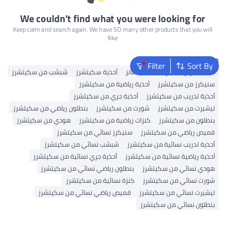
We couldn't find what you were looking for
Keep calm and search again. We have SO many other products that you will
like!
Popular Searches
Filter
Sort By
أحذية ميولز
كعوب
أحذية فانز
أحذية سكيتشرز
شبشب من سكيتشرز
سنيكرز من سكيتشرز
أحذية رياضية من سكيتشرز
أحذية تدريب من سكيتشرز
أحذية جري من سكيتشرز
تيشيرت من سكيتشرز
شورت من سكيتشرز
بنطلون رياضي من سكيتشرز
بنطلون من سكيتشرز
كنزات رياضية من سكيتشرز
هودي من سكيتشرز
قميص رياضي من سكيتشرز
سنيكرز نسائي من سكيتشرز
أحذية تدريب نسائية من سكيتشرز
شبشب نسائي من سكيتشرز
أحذية رياضية نسائية من سكيتشرز
أحذية جري نسائية من سكيتشرز
هودي نسائي من سكيتشرز
بنطلون رياضي نسائي من سكيتشرز
شورت نسائي من سكيتشرز
كنزة نسائية من سكيتشرز
تيشيرت نسائي من سكيتشرز
قميص رياضي نسائي من سكيتشرز
بنطلون نسائي من سكيتشرز