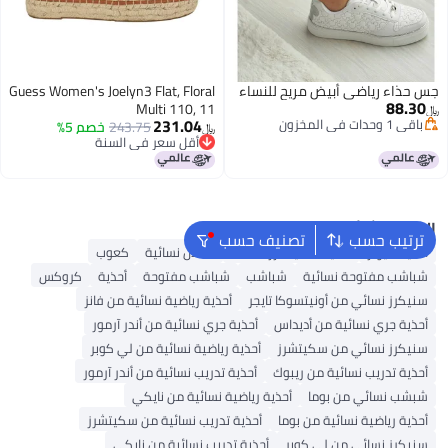
جس حذاء رياضي أبيض مريح للنساء
Guess Women's Joelyn3 Flat, Floral
88.30
Multi 110, 11
﷼‏
231.04
باقي 1 وحدات في المخزون
243.75
خصم 5%
﷼‏
باقي 1 وحدات في المخزون
أقل سعر في السنة
أقل سعر في السنة
البحث الشائع
ترتيب حسب
تصنيف حسب
أحذية ميولز
أحذية سكيتشرز للنساء
صنادل نسائية
كعوب
شباشب مفتوحة نسائية
شباشب
شباشب مفتوحة
أحذية
كروكس
سنيكرز نسائي من أونيتسوكا تايجر
أحذية رياضية نسائية من فانز
أحذية جري نسائية من أديداس
أحذية جري نسائية من أندر آرمور
سنيكرز نسائي من سكيتشرز
أحذية رياضية نسائية من لي كوبر
أحذية تدريب نسائية من ريبوك
أحذية تدريب نسائية من أندر آرمور
شبشب نسائي من بوما
أحذية رياضية نسائية من نايكي
أحذية رياضية نسائية من بوما
أحذية تدريب نسائية من سكيتشرز
سنيكرز نسائي من لي كوبر
أحذية تدريب نسائية من نايكي