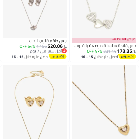
عرض الميجا 📣
جس طقم قلوب الحب
520.06
جس قلادة سلسلة مرصعة بالقلوب
54% OFF
1,156
﷼‏
173.35
331.44
47% OFF
أقل سعر في 7 يوم
﷼‏
أقل سعر في 7 يوم
احصل عليه خلال
15 - 16
احصل عليه خلال
15 - 16
اغسطس
اغسطس