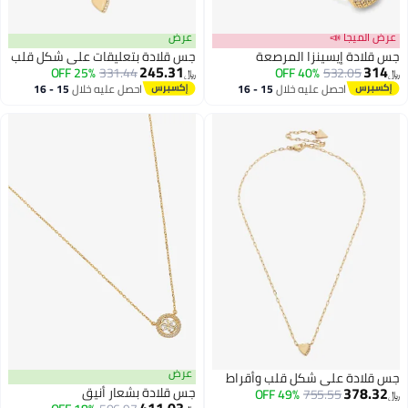
عرض الميجا 📣
عرض
جس قلادة إيسينزا المرصعة
جس قلادة بتعليقات على شكل قلب
245.31
314
25% OFF
331.44
40% OFF
532.05
﷼‏
﷼‏
احصل عليه خلال
15 - 16
احصل عليه خلال
15 - 16
اغسطس
اغسطس
عرض
جس قلادة على شكل قلب وأقراط
378.32
جس قلادة بشعار أنيق
49% OFF
755.55
﷼‏