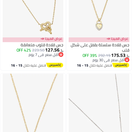
عرض الميجا 📣
عرض الميجا 📣
جس قلادة سلسلة بقفل على شكل
جس قلادة قلوب متعانقة
127.56
قلب
223.50
42% OFF
﷼‏
175.53
أقل سعر في 7 يوم
39% OFF
292.19
﷼‏
أقل سعر في 7 يوم
أقل سعر في 30 يوم
أقل سعر في 30 يوم
احصل عليه خلال
15 - 16
احصل عليه خلال
15 - 16
اغسطس
اغسطس