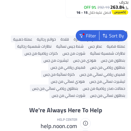
بحرف
263.84
9% OFF
292.19
﷼‏
احصل عليه خلال
15 - 16
اغسطس
Popular Searches
Filter
Sort By
خاتم
تعليقة
مجوهرات فاخرة
قلادة
خواتم رجالية
عملة ذهبية
عملة فضية
عطر جس
شنط جيس نسائية
نظارات شمسية رجالية
نظارات شمسية نسائية
شورت من جس
كنزات رياضية من جس
بنطلون من جس
هودي من جس
تيشيرت من جس
بنطلون رياضي من جس
قميص رياضي من جس
قميص رياضي نسائي من جس
كنزة نسائية من جس
تيشيرت نسائي من جس
هودي نسائي من جس
حمالات صدر رياضية من جس
بنطلون رياضي نسائي من جس
بنطلون نسائي من جس
شورت نسائي من جس
We're Always Here To Help
HELP CENTER
help.noon.com