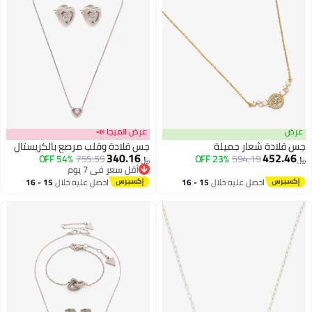
عرض
عرض الميجا 📣
جس قلادة شعار جميلة
جس قلادة وقلب مرصع بالكريستال
340.16
452.46
54% OFF
755.55
23% OFF
594.19
﷼‏
﷼‏
أقل سعر في 7 يوم
أقل سعر في 7 يوم
احصل عليه خلال
15 - 16
احصل عليه خلال
15 - 16
اغسطس
اغسطس