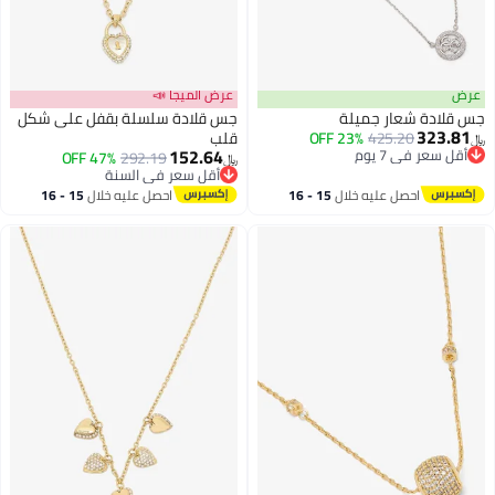
عرض
عرض الميجا 📣
جس قلادة شعار جميلة
جس قلادة سلسلة بقفل على شكل
323.81
425.20
23% OFF
قلب
﷼‏
152.64
أقل سعر في 7 يوم
47% OFF
292.19
﷼‏
أقل سعر في 7 يوم
أقل سعر في السنة
أقل سعر في السنة
احصل عليه خلال
15 - 16
احصل عليه خلال
15 - 16
اغسطس
اغسطس