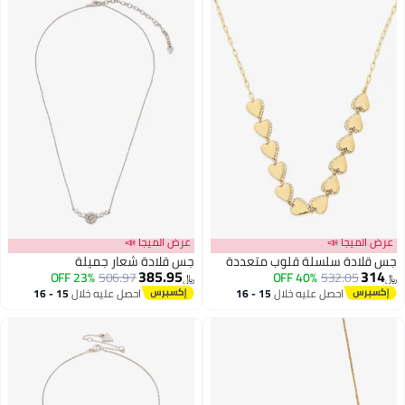
عرض الميجا 📣
عرض الميجا 📣
جس قلادة سلسلة قلوب متعددة
جس قلادة شعار جميلة
385.95
314
23% OFF
506.97
40% OFF
532.05
﷼‏
﷼‏
احصل عليه خلال
15 - 16
احصل عليه خلال
15 - 16
اغسطس
اغسطس