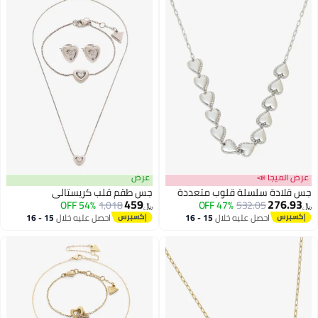
عرض الميجا 📣
عرض
جس قلادة سلسلة قلوب متعددة
جس طقم قلب كريستالي
459
276.93
54% OFF
1,018
47% OFF
532.05
﷼‏
﷼‏
احصل عليه خلال
15 - 16
احصل عليه خلال
15 - 16
اغسطس
اغسطس