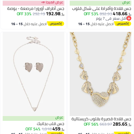
عرض
عرض الميجا 📣
جس قلادة وأقراط على شكل قلوب
جس أطراف أورورا مرصعة - بوصة
192.98
418.66
33% OFF
292.19
53% OFF
892.93
﷼‏
﷼‏
أقل سعر في 7 يوم
أقل سعر في 7 يوم
احصل عليه خلال
15 - 16
احصل عليه خلال
15 - 16
اغسطس
اغسطس
عرض
جس قلادة قصيرة بقلوب كريستالية
285.65
جس قلب بجانبك
56% OFF
663.97
﷼‏
459
54% OFF
1,018
﷼‏