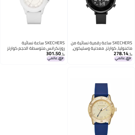
SKECHERS ساعة رقمية نسائية من
SKECHERS ساعة نسائية
ماغنوليا، كوارتز، معدنية وسليكون،
روزنكرانس متوسطة الحجم كوارتز
301.50
278.14
سوداء، ماغنوليا
بثلاثة عقارب، اللون: أبيض (الموديل:
﷼‏
﷼‏
SR6023)