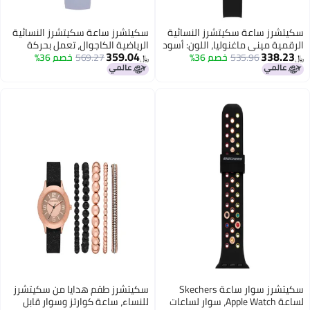
سكيتشرز ساعة سكيتشرز النسائية
سكيتشرز ساعة سكيتشرز النسائية
الرقمية ميني ماغنوليا، اللون: أسود
الرياضية الكاجوال، تعمل بحركة
359.04
338.23
(الموديل: SR6256)
535.96
خصم 36%
569.27
خصم 36%
كوارتز تناظرية، مصنوعة من
﷼‏
﷼‏
السيليكون أو الجلد، لون بنفسجي/
فضي، موديل SR6237
سكيتشرز سوار ساعة Skechers
سكيتشرز طقم هدايا من سكيتشرز
لساعة Apple Watch، سوار لساعات
للنساء، ساعة كوارتز وسوار قابل