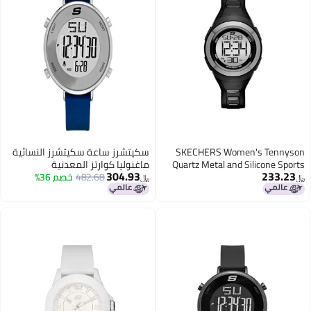
SKECHERS Women's Tennyson
سكيتشرز ساعة سكيتشرز النسائية
Quartz Metal and Silicone Sports
ماغنوليا كوارتز المعدنية
304.93
233.23
Digital Watch, Black, Grey, Digital
482.68
خصم 36%
والسيليكون الرقمية، فضية وزرقاء،
﷼‏
﷼‏
كرونوغراف، رقمية