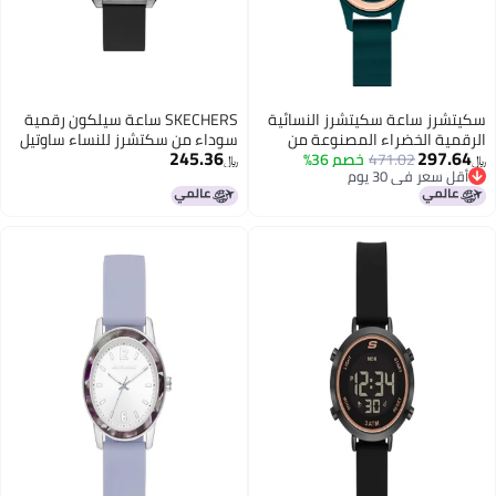
سكيتشرز ساعة سكيتشرز النسائية
SKECHERS ساعة سيلكون رقمية
الرقمية الخضراء المصنوعة من
سوداء من سكتشرز للنساء ساوتيل
245.36
297.64
471.02
السيليكون (موديل: SR6349)
خصم 36%
﷼‏
﷼‏
أقل سعر في 30 يوم
أقل سعر في 30 يوم