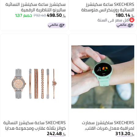
SKECHERS ساعة سكيتشرز
سكيتشرز ساعة سكيتشرز النسائية
النسائية روزينكرانس متوسطة
ساليرنو التناظرية الرقمية
498.50
180.14
الحجم كوارتز بثلاثة عقارب، اللون:
792.40
خصم 37%
المصنوعة من السيليكون الأبيض،
﷼‏
﷼‏
أقل سعر في السنة
أبيض (الموديل: SR6023)
لون أبيض
أقل سعر في السنة
SKECHERS ساكيتشرز سمارت
SKECHERS ساعة سكيشرز النسائية
لمراقبة معدل ضربات القلب،
كواتز بثلاثة عقارب ومجموعة هدايا
242.48
313.20
والأكسجين في الدم، وضغط الدم،
أساور قابلة للتكديس، اللون: ذهب
﷼‏
﷼‏