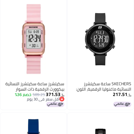
SKECHERS ساعة سكيتشرز
سكيتشرز ساعة سكيتشرز النسائية
النسائية ماغنوليا الرقمية، اللون:
بيكوورث الرقمية ذات السوار
371.53
217.51
أسود (الموديل: SR6065)
589.25
خصم 36%
المغناطيسي، لون وردي فاتح
﷼‏
﷼‏
أقل سعر في 30 يوم
أقل سعر في 30 يوم