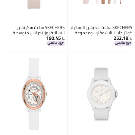
SKECHERS ساعة سكيشرز النسائية
SKECHERS ساعة سكيتشرز
كواتز ذات الثلاث عقارب ومجموعة
النسائية روزينكرانس متوسطة
190.45
252.19
هدايا الأساور القابلة للتكديس،
الحجم كوارتز بثلاثة عقارب، اللون:
﷼‏
﷼‏
اللون: ذهب وردي، وردي فاتح
وردي فاتح (الموديل: SR6172)
(الموديل: SR9061)