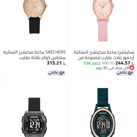
سكيتشرز ساعة سكيتشرز النسائية
SKECHERS ساعة سكيشرز النسائية
أردمور بثلاث عقارب مصنوعة من
ستارلاين كواتز بثلاثة عقارب
315.21
244.57
386.10
خصم 36%
السيليكون، اللون: وردي فاتح
﷼‏
﷼‏
أقل سعر في 30 يوم
(الموديل: SR6297)
أقل سعر في 30 يوم