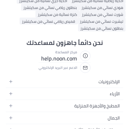
أحذية رياضية نسائية من سكيتشرز
أحذية جري نسائية من سكيتشرز
هودي نسائي من سكيتشرز
بنطلون رياضي نسائي من سكيتشرز
شورت نسائي من سكيتشرز
كنزة نسائية من سكيتشرز
تيشيرت نسائي من سكيتشرز
قميص رياضي نسائي من سكيتشرز
بنطلون نسائي من سكيتشرز
نحن دائماً جاهزون لمساعدتك
مركز المساعدة
help.noon.com
الدعم عبر البريد الإلكتروني
الإلكترونيات
الجوالات
الأزياء
التابلت
أزياء نسائية
المطبخ والأجهزة المنزلية
اللابتوبات
أزياء رجالية
الحمام
الأجهزة المنزلية
الجمال
أزياء البنات
ديكور البيت
الكاميرات
العطور
أزياء الأولاد