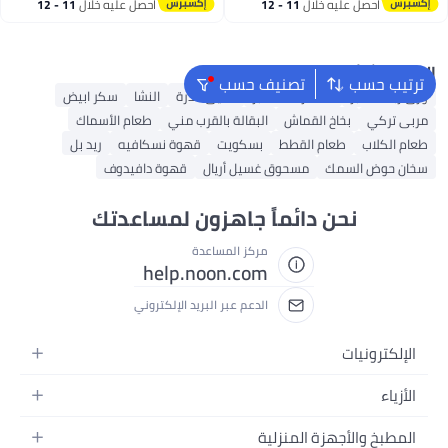
احصل عليه خلال
11 - 12
احصل عليه خلال
11 - 12
اغسطس
اغسطس
البحث الشائع
ترتيب حسب
تصنيف حسب
ورق زبدة للخبز
مستلزمات الخبز
دقيق الذرة
النشا
سكر ابيض
مربى تركي
بخاخ القماش
البقالة بالقرب مني
طعام الأسماك
طعام الكلاب
طعام القطط
بسكويت
قهوة نسكافيه
ريد بل
سخان حوض السمك
مسحوق غسيل أريال
قهوة دافيدوف
نحن دائماً جاهزون لمساعدتك
مركز المساعدة
help.noon.com
الدعم عبر البريد الإلكتروني
الإلكترونيات
الجوالات
الأزياء
التابلت
أزياء نسائية
المطبخ والأجهزة المنزلية
اللابتوبات