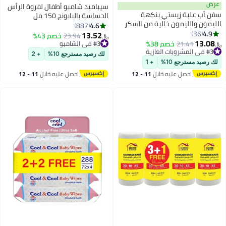
عرض
سيباميد شامبو أطفال لفروة الرأس
سفن أب علبة زيستي بنكهة
الحساسة بالبابونج 150 مل
الليمون والليمون خالية من السكر
4.6
887
4.9
36
13.52
#3 في الشامبو
23.94
خصم 43%
﷼‏
13.08
#3 في المشروبات الغازية
21.41
خصم 38%
تم بيع +120 مؤخرًا
﷼‏
تم بيع +350 مؤخرًا
#3 في الشامبو
لك رصيد مسترجع 10%
+ 2
#3 في المشروبات الغازية
لك رصيد مسترجع 10%
+ 1
احصل عليه خلال
11 - 12
احصل عليه خلال
11 - 12
اغسطس
اغسطس