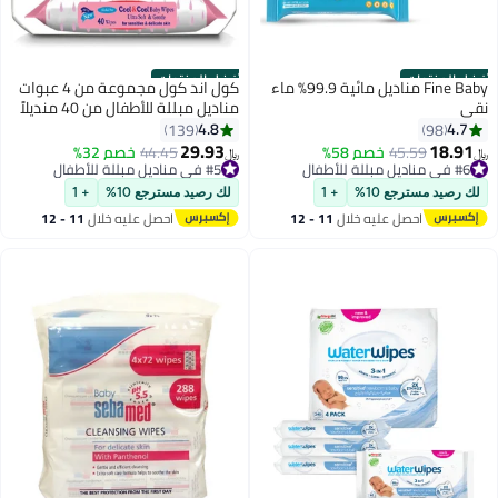
أفضل المنتجات
أفضل المنتجات
Fine Baby مناديل مائية 99.9% ماء
كول اند كول مجموعة من 4 عبوات
نقي
مناديل مبللة للأطفال من 40 منديلاً
4.8
4.7
139
98
29.93
18.91
#6 في مناديل مبللة للأطفال
45.59
خصم 58%
44.45
خصم 32%
﷼‏
﷼‏
أقل سعر في 30 يوم
#5 في مناديل مبللة للأطفال
#6 في مناديل مبللة للأطفال
#5 في مناديل مبللة للأطفال
لك رصيد مسترجع 10%
+ 1
لك رصيد مسترجع 10%
+ 1
احصل عليه خلال
11 - 12
احصل عليه خلال
11 - 12
اغسطس
اغسطس