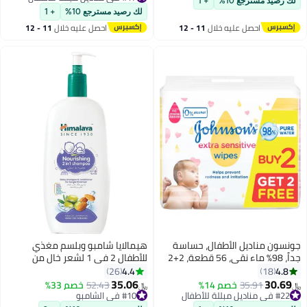
لك رصيد مسترجع 10%
+ 1
#17 في مناديل مبللة للأطفال
لك رصيد مسترجع 10%
+ 1
احصل عليه خلال
11 - 12
احصل عليه خلال
11 - 12
اغسطس
اغسطس
جونسون مناديل الأطفال، حساسة
هيمالايا شامبو وبلسم مغذي
جداً، 98% ماء نقي، 56 قطعة، 2+2
للأطفال 2 في 1 لشعر خالٍ من
مجاناً
التشابك
4.4
4.8
26
18
35.06
30.69
35.91
خصم 14%
#10 في الشامبو
52.43
خصم 33%
﷼‏
﷼‏
#22 في مناديل مبللة للأطفال
أقل سعر في 7 يوم
#22 في مناديل مبللة للأطفال
#10 في الشامبو