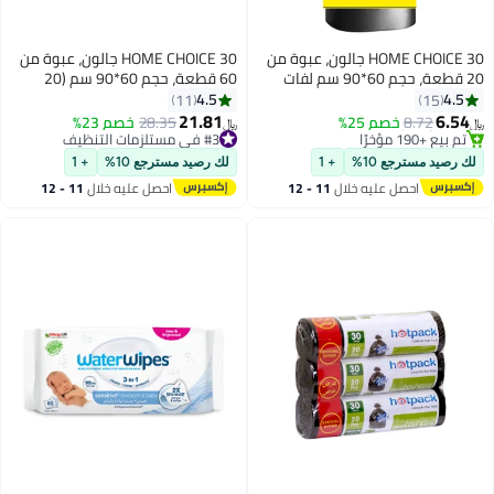
HOME CHOICE 30 جالون، عبوة من
HOME CHOICE 30 جالون، عبوة من
20 قطعة، حجم 60*90 سم لفات
60 قطعة، حجم 60*90 سم (20
أكياس القمامة، قابلة للتحلل،
كيس قمامة × 3 لفات)، أكياس
4.5
4.5
11
15
بطانات سلة المهملات
قمامة قابلة للتحلل البيولوجي،
21.81
6.54
8.72
خصم 25%
#3 في مستلزمات التنظيف
28.35
خصم 23%
﷼‏
﷼‏
بطانات سلة المهملات
#7 في مستلزمات التنظيف
تم بيع +160 مؤخرًا
بتخلّص بسرعة
#3 في مستلزمات التنظيف
لك رصيد مسترجع 10%
+ 1
لك رصيد مسترجع 10%
+ 1
تم بيع +190 مؤخرًا
احصل عليه خلال
11 - 12
احصل عليه خلال
11 - 12
#7 في مستلزمات التنظيف
اغسطس
اغسطس