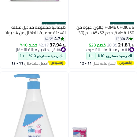
أفضل المنتجات
أفضل المنتجات
HOME CHOICE 5 جالون، عبوة من
هيمالايا مجموعة مناديل مبللة
150 قطعة، حجم 45x52 سم (30
لتهدئة وحماية الأطفال من 4 عبوات
كيس قمامة × 5 لفات)، أكياس
( 224 قطعة)
4.7
4.8
465
33
قمامة قابلة للتحلل البيولوجي،
37.94
21.81
#1 في مستلزمات التنظيف
28.35
خصم 23%
#4 في مناديل مبللة للأطفال
42.17
خصم 10%
﷼‏
﷼‏
بطانات سلة المهملات
تم بيع +650 مؤخرًا
تم بيع +530 مؤخرًا
#1 في مستلزمات التنظيف
#4 في مناديل مبللة للأطفال
لك رصيد مسترجع 10%
+ 1
لك رصيد مسترجع 10%
+ 1
احصل عليه خلال
11 - 12
احصل عليه خلال
11 - 12
اغسطس
اغسطس