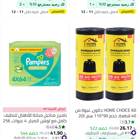
#24 في مستلزمات التنظيف
#17 في الشامبو
لك رصيد مسترجع 10%
+ 1
لك رصيد مسترجع 10%
+ 2
احصل عليه خلال
11 - 12
احصل عليه خلال
11 - 12
اغسطس
اغسطس
عرض الميجا 📣
HOME CHOICE 60 جالون، عبوة من
بامبرز مناديل مبللة للأطفال لتنظيف
40 قطعة، حجم 90*110 سم، (20
كامل مع لوشن الصبار، 4 عبوات، 256
كيس قمامة × 2 لفات)، أكياس
3.7
3
قطعة
4.5
قمامة قابلة للتحلل البيولوجي
646
26.17
#19 في مستلزمات التنظيف
33.80
خصم 22%
﷼‏
41.90
للاستخدام الشاق، بطانات سلة
تم بيع +120 مؤخرًا
#17 في مناديل مبللة للأطفال
75.23
خصم 44%
﷼‏
#19 في مستلزمات التنظيف
المهملات
أقل سعر في 30 يوم