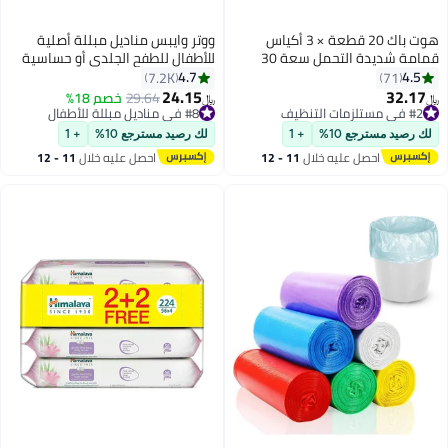
هوت باك 20 قطعة × 3 أكياس
ووتر وايبس مناديل مبللة أصلية
قمامة شديدة التحمل سعة 30
للأطفال للطفح الجلدي أو حساسية
جالون
الجلد، 60 قطعة
4.7
4.5
7.2K
71
24.15
32.17
#2 في مستلزمات التنظيف
#8 في مناديل مبللة للأطفال
29.64
خصم 18%
﷼‏
﷼‏
تم بيع +260 مؤخرًا
أقل سعر في 30 يوم
#2 في مستلزمات التنظيف
#8 في مناديل مبللة للأطفال
لك رصيد مسترجع 10%
+ 1
لك رصيد مسترجع 10%
+ 1
احصل عليه خلال
11 - 12
احصل عليه خلال
11 - 12
اغسطس
اغسطس