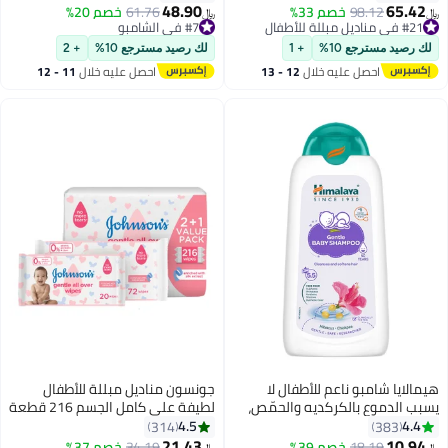
48.90
65.42
#21 في مناديل مبللة للأطفال
98.12
خصم 33%
#7 في الشامبو
61.76
خصم 20%
﷼‏
﷼‏
بتخلّص بسرعة
بتخلّص بسرعة
#21 في مناديل مبللة للأطفال
#7 في الشامبو
لك رصيد مسترجع 10%
+ 1
لك رصيد مسترجع 10%
+ 2
احصل عليه خلال
12 - 13
احصل عليه خلال
11 - 12
اغسطس
اغسطس
هيمالايا شامبو ناعم للأطفال لا
جونسون مناديل مبللة للأطفال
يسبب الدموع بالكركديه والحمّص،
لطيفة على كامل الجسم 216 قطعة
سعة 200 مل
4.5
4.4
314
383
21.43
10.94
#9 في الشامبو
18.19
خصم 39%
#14 في مناديل مبللة للأطفال
34.19
خصم 37%
﷼‏
﷼‏