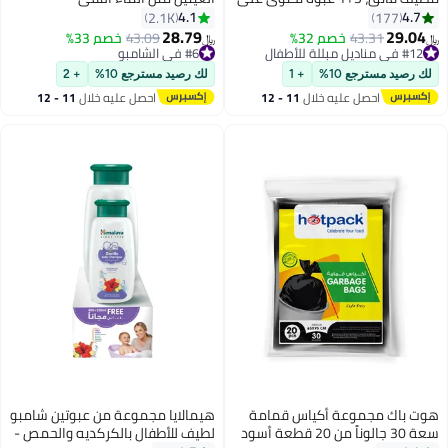
48 منديلًا، 192 إجمالي العدد
4.1
4.7
2.1K
177
28.79
29.04
#12 في مناديل مبللة للأطفال
43.31
خصم 32%
#6 في الشامبو
43.09
خصم 33%
﷼‏
﷼‏
أقل سعر في 7 يوم
تم بيع +120 مؤخرًا
#12 في مناديل مبللة للأطفال
#6 في الشامبو
لك رصيد مسترجع 10%
+ 1
لك رصيد مسترجع 10%
+ 2
احصل عليه خلال
11 - 12
احصل عليه خلال
11 - 12
اغسطس
اغسطس
هوت باك مجموعة أكياس قمامة
هيمالايا مجموعة من عبوتين شامبو
سعة 30 جالوناً من 20 قطعة أسود
لطيف للأطفال بالكركديه والحمص -