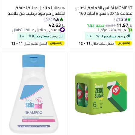
MOMENT أكياس القمامة، أكياس
هيمالايا مناديل مبللة لطيفة
قمامة 50X45 سم، 8 لفات 160
للأطفال مع قوة ترطيب من خلاصة
كيس بكميات كبيرة
الصبار، عبوة من 4 قطع، 224 قطعة
4.6
3.9
474
21
42.63
11.97
25.31
خصم 52%
﷼‏
﷼‏
#6 في مستلزمات التنظيف
#10 في مناديل مبللة للأطفال
بتخلّص بسرعة
#10 في مناديل مبللة للأطفال
لك رصيد مسترجع 10%
+ 1
لك رصيد مسترجع 10%
+ 1
تم بيع +270 مؤخرًا
احصل عليه خلال
11 - 12
احصل عليه خلال
11 - 12
#6 في مستلزمات التنظيف
اغسطس
اغسطس