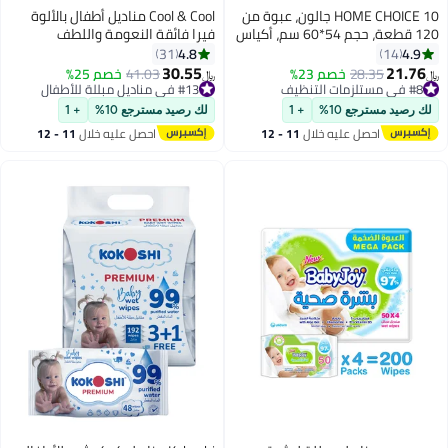
HOME CHOICE 10 جالون، عبوة من
Cool & Cool مناديل أطفال بالألوة
120 قطعة، حجم 54*60 سم، أكياس
فيرا فائقة النعومة واللطف
قمامة، أكياس نفايات قابلة للتحلل،
4.8
4.9
31
14
بطانات سلة المهملات
30.55
21.76
#8 في مستلزمات التنظيف
28.35
خصم 23%
41.03
خصم 25%
﷼‏
﷼‏
تم بيع +200 مؤخرًا
#13 في مناديل مبللة للأطفال
#8 في مستلزمات التنظيف
#13 في مناديل مبللة للأطفال
لك رصيد مسترجع 10%
+ 1
لك رصيد مسترجع 10%
+ 1
احصل عليه خلال
11 - 12
احصل عليه خلال
11 - 12
اغسطس
اغسطس