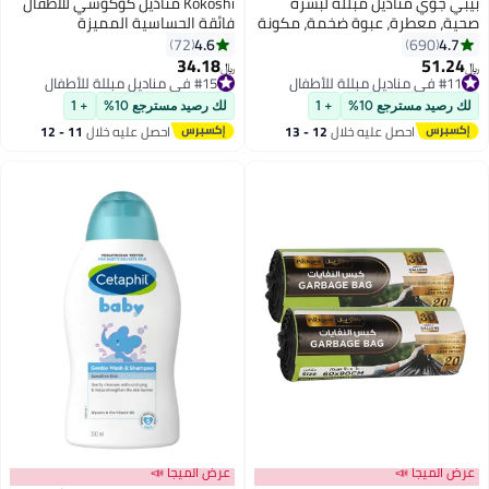
بيبي جوي مناديل مبللة لبشرة
Kokoshi مناديل كوكوشي للأطفال
صحية، معطرة، عبوة ضخمة، مكونة
فائقة الحساسية المميزة
من 200 منديل
4.6
4.7
72
690
34.18
51.24
#11 في مناديل مبللة للأطفال
﷼‏
﷼‏
بتخلّص بسرعة
#15 في مناديل مبللة للأطفال
#11 في مناديل مبللة للأطفال
#15 في مناديل مبللة للأطفال
لك رصيد مسترجع 10%
+ 1
لك رصيد مسترجع 10%
+ 1
احصل عليه خلال
12 - 13
احصل عليه خلال
11 - 12
اغسطس
اغسطس
عرض الميجا 📣
عرض الميجا 📣