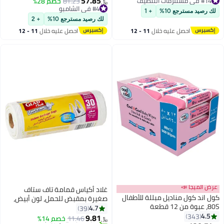
57.85
تم بيع +140 مؤخرًا
#4 في الشامبو
81.23
خصم 28%
﷼‏
#14 في مستلزمات التنظيف
أقل سعر في 30 يوم
لك رصيد مسترجع 10%
+ 1
#4 في الشامبو
لك رصيد مسترجع 10%
+ 2
احصل عليه خلال
11 - 12
احصل عليه خلال
11 - 12
اغسطس
اغسطس
عرض الميجا 📣
غلاد أكياس قمامة تاف ستاف
كول اند كول مناديل مبللة للأطفال
صغيرة بمقبض للحمل، لون أبيض،
80S، عبوة من 12 قطعة
سعة 20 لتر، 30 كيس أبيض
4.7
39
4.5
343
51x39.5سم
9.81
11.46
خصم 14%
﷼‏