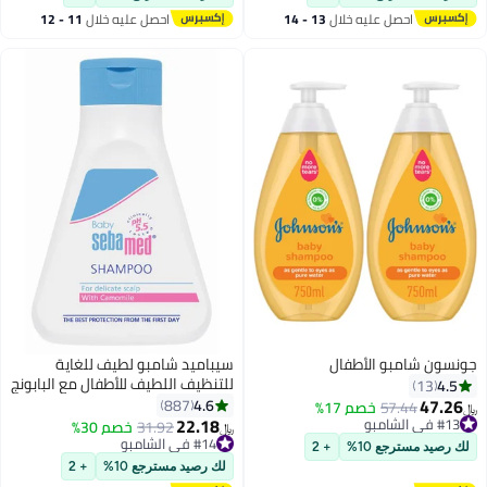
تحتوي على 216 (72 × 3)
احصل عليه خلال
13 - 14
احصل عليه خلال
11 - 12
اغسطس
اغسطس
جونسون شامبو الأطفال
سيباميد شامبو لطيف للغاية
للتنظيف اللطيف للأطفال مع البابونج
4.5
13
لفروة الرأس الحساسة، 250 مل
47.26
4.6
887
57.44
خصم 17%
﷼‏
22.18
#13 في الشامبو
#14 في الشامبو
31.92
خصم 30%
﷼‏
#13 في الشامبو
بتخلّص بسرعة
لك رصيد مسترجع 10%
+ 2
#14 في الشامبو
لك رصيد مسترجع 10%
+ 2