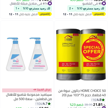
أقل سعر في 7 يوم
أقل سعر في 7 يوم
#9 في الشامبو
#14 في مناديل مبللة للأطفال
لك رصيد مسترجع 10%
+ 2
لك رصيد مسترجع 10%
+ 1
احصل عليه خلال
11 - 12
احصل عليه خلال
11 - 12
اغسطس
اغسطس
عرض الميجا 📣
HOME CHOICE 50 جالون، عبوة من
سيباميد مجموعة شامبو للأطفال
40 قطعة، حجم 75*103 سم (20
من قطعتين - سعة 500 مل
كيس قمامة × 2 لفات)، أكياس
4.8
16
4.7
قمامة قابلة للتحلل البيولوجي،
104
21.81
#14 في مستلزمات التنظيف
28.35
خصم 23%
﷼‏
بطانات سلة المهملات