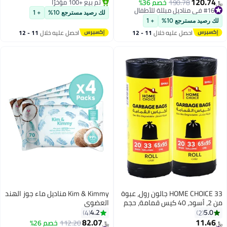
120.74
#16 في مناديل مبللة للأطفال
190.78
خصم 36%
#27 في مستلزمات التنظيف
﷼‏
أقل سعر في 30 يوم
أقل سعر في 30 يوم
لك رصيد مسترجع 10%
+ 1
#16 في مناديل مبللة للأطفال
تم بيع +100 مؤخرًا
لك رصيد مسترجع 10%
+ 1
#27 في مستلزمات التنظيف
احصل عليه خلال
11 - 12
احصل عليه خلال
11 - 12
اغسطس
اغسطس
HOME CHOICE 33 جالون رول، عبوة
Kim & Kimmy مناديل ماء جوز الهند
من 2، أسود، 40 كيس قمامة، حجم
العضوي
65x95 سم، أكياس نفايات، بطانة
4.2
5.0
4
2
سلة، أكياس نفايات للاستخدام
82.07
11.46
#21 في مستلزمات التنظيف
#24 في مناديل مبللة للأطفال
112.20
خصم 26%
﷼‏
﷼‏