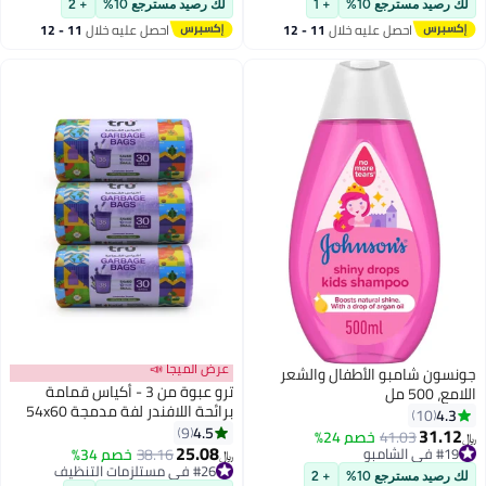
لك رصيد مسترجع 10%
+ 1
لك رصيد مسترجع 10%
+ 2
احصل عليه خلال
11 - 12
احصل عليه خلال
11 - 12
اغسطس
اغسطس
عرض الميجا 📣
جونسون شامبو الأطفال والشعر
ترو عبوة من 3 - أكياس قمامة
اللامع، 500 مل
برائحة اللافندر لفة مدمجة 54x60
4.3
10
سم - 30 كيس × 3
4.5
9
31.12
41.03
خصم 24%
﷼‏
25.08
#19 في الشامبو
#26 في مستلزمات التنظيف
38.16
خصم 34%
﷼‏
#19 في الشامبو
أقل سعر في 7 يوم
لك رصيد مسترجع 10%
+ 2