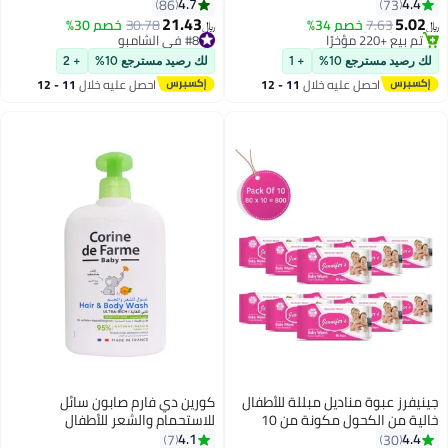
65x95سم
(400 مل، 200 مل)
4.7
4.4
86
73
21.43
5.02
7.63
خصم 34%
#8 في الشامبو
30.78
خصم 30%
﷼‏
﷼‏
#10 في مستلزمات التنظيف
أقل سعر في 30 يوم
بتخلّص بسرعة
#8 في الشامبو
لك رصيد مسترجع 10%
+ 1
لك رصيد مسترجع 10%
+ 2
تم بيع +220 مؤخرًا
احصل عليه خلال
11 - 12
احصل عليه خلال
11 - 12
#10 في مستلزمات التنظيف
اغسطس
اغسطس
جينيفرز عبوة مناديل مبللة للأطفال
كورين دي فارم صابون سائل
خالية من الكحول مكونة من 10
للاستحمام والشعر للأطفال
عبوات، 800 منديل
4.1
4.4
7
30