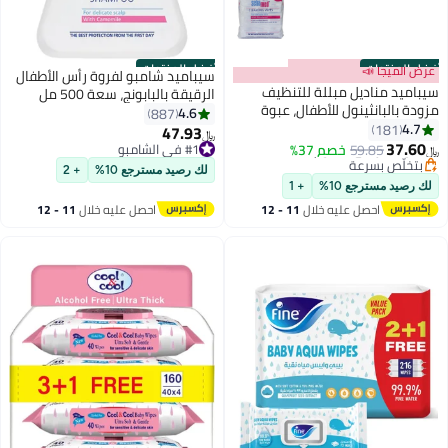
أفضل المنتجات
أفضل المنتجات
عرض الميجا 📣
سيباميد شامبو لفروة رأس الأطفال
سيباميد مناديل مبللة للتنظيف
الرقيقة بالبابونج، سعة 500 مل
مزودة بالبانثينول للأطفال، عبوة
4.6
887
اقتصادية، مجموعة من 5 عبوات
4.7
181
47.93
#1 في الشامبو
﷼‏
بعدد 360 قطعة
37.60
59.85
خصم 37%
تم بيع +480 مؤخرًا
﷼‏
#3 في مناديل مبللة للأطفال
#1 في الشامبو
لك رصيد مسترجع 10%
+ 2
أقل سعر في 30 يوم
لك رصيد مسترجع 10%
+ 1
بتخلّص بسرعة
احصل عليه خلال
11 - 12
احصل عليه خلال
11 - 12
#3 في مناديل مبللة للأطفال
اغسطس
اغسطس