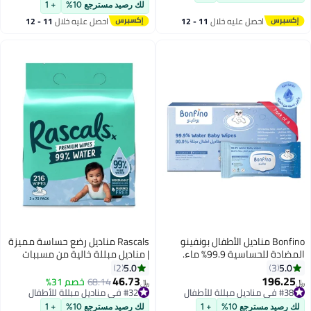
بتخلّص بسرعة
لك رصيد مسترجع 10%
+ 1
تم بيع +60 مؤخرًا
احصل عليه خلال
11 - 12
احصل عليه خلال
11 - 12
#26 في مستلزمات التنظيف
اغسطس
اغسطس
Bonfino مناديل الأطفال بونفينو
Rascals مناديل رضع حساسة مميزة
المضادة للحساسية 99.9% ماء.
| مناديل مبللة خالية من مسببات
خالية من الكحول والعطور، مصنوعة
الحساسية ومختبرة من قبل أطباء
5.0
5.0
2
3
من الخيزران القابل للتحلل، عبوة من
الجلد | مناديل سفر للأطفال بتركيبة
46.73
196.25
68.14
خصم 31%
﷼‏
﷼‏
9 - 540 قطعة
طبيعية 99% - مناديل مبللة سميكة
#38 في مناديل مبللة للأطفال
#32 في مناديل مبللة للأطفال
#38 في مناديل مبللة للأطفال
#32 في مناديل مبللة للأطفال
وخالية من البلاستيك للأطفال - عبوة
لك رصيد مسترجع 10%
+ 1
لك رصيد مسترجع 10%
+ 1