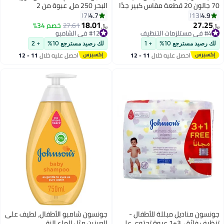
70 جالون 20 قطعة مقاس كبير جدًا
البحر 250 مل، عبوة من 2
4.7
4.9
7
13
18.01
27.25
#4 في مستلزمات التنظيف
#12 في الشامبو
27.61
خصم 34%
﷼‏
﷼‏
تم بيع +140 مؤخرًا
أقل سعر في 30 يوم
#4 في مستلزمات التنظيف
#12 في الشامبو
لك رصيد مسترجع 10%
+ 1
لك رصيد مسترجع 10%
+ 2
احصل عليه خلال
11 - 12
احصل عليه خلال
11 - 12
اغسطس
اغسطس
جونسون مناديل مبللة للأطفال -
جونسون شامبو الأطفال، لطيف على
تنظيف فائق، 3+1 عبوة تحتوي على
العينين مثل الماء النقي