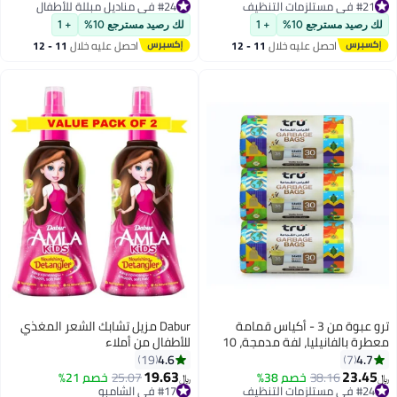
الداخلي والخارجي
تم بيع +100 مؤخرًا
أقل سعر في 7 يوم
#21 في مستلزمات التنظيف
#24 في مناديل مبللة للأطفال
لك رصيد مسترجع 10%
+ 1
لك رصيد مسترجع 10%
+ 1
احصل عليه خلال
11 - 12
احصل عليه خلال
11 - 12
اغسطس
اغسطس
ترو عبوة من 3 - أكياس قمامة
Dabur مزيل تشابك الشعر المغذي
معطرة بالفانيليا، لفة مدمجة، 10
للأطفال من أملاء
جالون، 54x60 سم، صغيرة (لصناديق
4.6
4.7
19
7
المكتب) - 30 كيس × 3
19.63
23.45
#24 في مستلزمات التنظيف
38.16
خصم 38%
25.07
خصم 21%
﷼‏
﷼‏
أقل سعر في 30 يوم
#17 في الشامبو