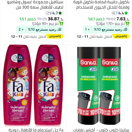
باكويل حقيبة قمامة باكويل قوية
سيتافيل مجموعة غسول وشامبو
وقابلة للتحلل الحيوي للاستخدام
لطيف للأطفال سعة 300 مل
الثقيل disposable 20 قطعة 60x90
4.7
4.4
29
67
سم عبوة من 2 لفة
36.87
7.63
19.62
خصم 61%
75.26
خصم 51%
﷼‏
﷼‏
#12 في مستلزمات التنظيف
#2 في الشامبو
أقل سعر في 30 يوم
أقل سعر في 30 يوم
لك رصيد مسترجع 10%
+ 1
لك رصيد مسترجع 10%
+ 2
تم بيع +170 مؤخرًا
تم بيع +90 مؤخرًا
احصل عليه خلال
11 - 12
احصل عليه خلال
11 - 12
#12 في مستلزمات التنظيف
#2 في الشامبو
اغسطس
اغسطس
سانيتا كلوب كلوب - أكياس نفايات
Fa جل استحمام فا للأطفال حورية