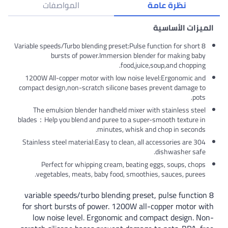
نظرة عامة
المواصفات
زات الأساسية
8 Variable speeds/Turbo blending preset:Pulse function for shor
bursts of power.Immersion blender for making ba
food,juice,soup,and choppi
1200W All-copper motor with low noise level:Ergonomic a
compact design,non-scratch silicone bases prevent damage 
po
The emulsion blender handheld mixer with stainless ste
blades：Help you blend and puree to a super-smooth texture 
minutes, whisk and chop in second
304 Stainless steel material:Easy to clean, all accessories are
dishwasher saf
Perfect for whipping cream, beating eggs, soups, ch
vegetables, meats, baby food, smoothies, sauces, pure
8 variable speeds/turbo blending preset, pulse funct
for short bursts of power. 1200W all-copper motor
low noise level. Ergonomic and compact design.