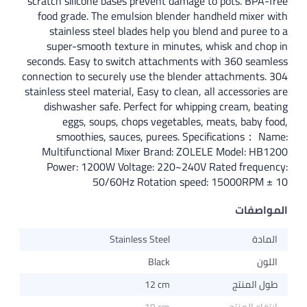
scratch silicone bases prevent damage to pots. BPA
food grade. The emulsion blender handheld mixer 
stainless steel blades help you blend and puree
super-smooth texture in minutes, whisk and cho
seconds. Easy to switch attachments with 360 seam
connection to securely use the blender attachments.
stainless steel material, Easy to clean, all accessorie
dishwasher safe. Perfect for whipping cream, be
eggs, soups, chops vegetables, meats, baby 
smoothies, sauces, purees. Specifications： N
Multifunctional Mixer Brand: ZOLELE Model: HB
Power: 1200W Voltage: 220~240V Rated freque
50/60Hz Rotation speed: 15000RPM 
اصفات
ادة
Stainless Steel
ون
Black
ل المنتج
12 cm