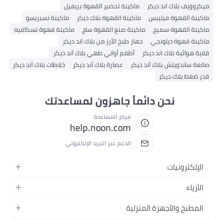
اك اند ديكر
ماكينة تحضير القهوة بريفيل
هوة فيليبس
ماكينة القهوة بلاك ديكر
ماكينة نسبريسو
هوة سميج
ماكينة صنع القهوة ساج
ماكينة قهوة نسكافيه
ة ديلونجي
جهاز طبخ الأرز من بلاك اند ديكر
 بلاك اند ديكر
أطقم أواني طهي بلاك آند ديكر
يتش بلاك آند ديكر
عصارة بلاك آند ديكر
خلاطات بلاك آند ديكر
ك ديكر
نحن دائماً جاهزون لمساعدتك
مركز المساعدة
help.noon.com
الدعم عبر البريد الإلكتروني
نيات
ئية
الأجهزة المنزلية
ية