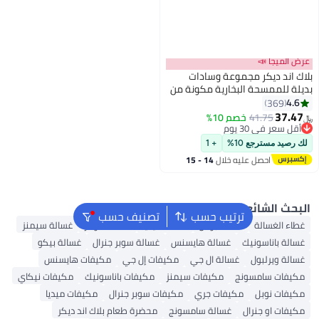
ر مجموعة وسادات
ة البخارية مكونة من
41
خصم 10%
يوم
يوم
ع 10%
+ 1
ل عليه خلال
14 - 15
سطس
ئع
ترتيب حسب
تصنيف حسب
ة
غسالة بوش
غسالة ميديا
غسالة هوفر
غسالة سيمنز
ونيك
غسالة هايسنس
غسالة سوبر جنرال
غسالة بيكو
ول
غسالة ال جي
مكيفات إل جي
مكيفات هايسنس
مسونج
مكيفات سيمنز
مكيفات باناسونيك
مكيفات نيكاي
ل
مكيفات جري
مكيفات سوبر جنرال
مكيفات ميديا
نرال
غسالة سامسونج
محضرة طعام بلاك اند ديكر