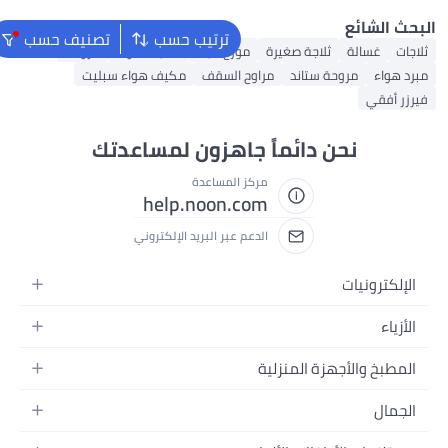
ترتيب حسب
تصنيف حسب
موزع مياه
مكيف هواء
مروحة
ح السقف
مكيف هواء سبليت
جاهزون لمساعدتك
ز المساعدة
help.noon.c
م عبر البريد الإلكتروني