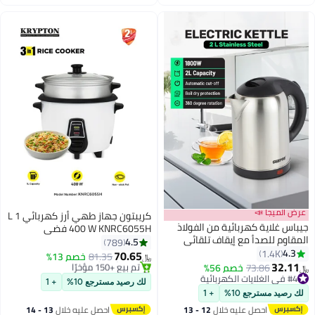
اغسطس
اغسطس
عرض الميجا 📣
كريبتون جهاز طهي أرز كهربائي 1 L
جيباس غلاية كهربائية من الفولاذ
400 W KNRC6055H فضي
المقاوم للصدأ مع إيقاف تلقائي
4.5
789
وحماية من الغليان الجاف
4.3
1.4K
70.65
81.35
خصم 13%
﷼‏
32.11
73.86
خصم 56%
#2 في أجهزة طهي الأرز
﷼‏
#4 في الغلايات الكهربائية
بتخلّص بسرعة
لك رصيد مسترجع 10%
+ 1
#4 في الغلايات الكهربائية
تم بيع +150 مؤخرًا
لك رصيد مسترجع 10%
+ 1
#2 في أجهزة طهي الأرز
احصل عليه خلال
12 - 13
احصل عليه خلال
13 - 14