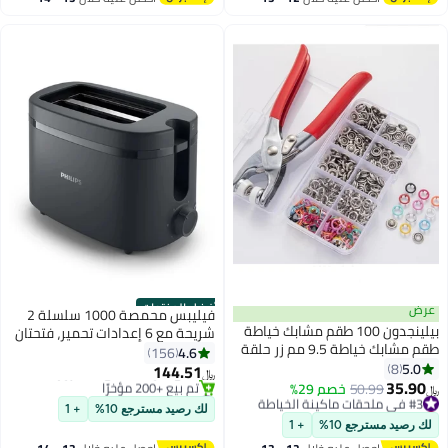
اغسطس
اغسطس
أفضل المنتجات
عرض
فيليبس محمصة 1000 سلسلة 2
بيلينجدون 100 طقم مشابك خياطة
شريحة مع 6 إعدادات تحمير، فتحتان
طقم مشابك خياطة 9.5 مم زر حلقة
عريضتان لمجموعة متنوعة من
4.6
156
معدنية ذات شوكة مع أداة تثبيت
5.0
8
الشرائح من الخبز إلى البيغلز
144.51
﷼‏
للخياطة والحرف اليدوية
35.90
#3 في ملحقات ماكينة الخياطة
50.99
خصم 29%
#1 في ماكينات التحميص
﷼‏
أقل سعر في 7 يوم
باقي 4 وحدات في المخزون
لك رصيد مسترجع 10%
+ 1
#3 في ملحقات ماكينة الخياطة
تم بيع +200 مؤخرًا
لك رصيد مسترجع 10%
+ 1
#1 في ماكينات التحميص