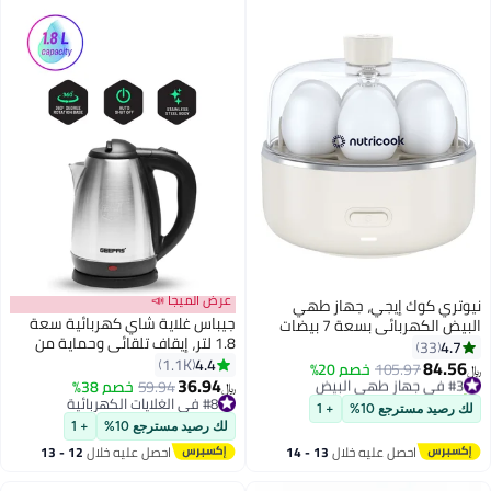
عرض الميجا 📣
نيوتري كوك إيجي، جهاز طهي
جيباس غلاية شاي كهربائية سعة
البيض الكهربائي بسعة 7 بيضات
1.8 لتر، إيقاف تلقائي وحماية من
لطهي البيض المسلوق، البيض
4.7
33
الغليان الجاف، غطاء قفل أمان،
4.4
المخفوق، البيض المقلي، أو
1.1K
84.56
#3 في جهاز طهي البيض
105.97
خصم 20%
﷼‏
قاعدة دوارة 360 درجة، فولاذ مقاوم
36.94
الأومليت مع ميزات الإيقاف التلقائي
تم بيع +70 مؤخرًا
59.94
خصم 38%
﷼‏
للصدأ، مقبض مريح، صب مثالي،
#3 في جهاز طهي البيض
- EC207ME، 360 واط، ضمان محدود
#8 في الغلايات الكهربائية
لك رصيد مسترجع 10%
+ 1
#8 في الغلايات الكهربائية
سعة كبيرة 1.8 لتر 1500.0 وات
لمدة سنتين
لك رصيد مسترجع 10%
+ 1
GK5454N فضي/أسود 1.8 L 1500
احصل عليه خلال
13 - 14
احصل عليه خلال
12 - 13
W GK5454B أسود/ فضي
اغسطس
اغسطس