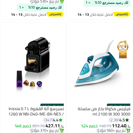
EVKA-AF5508D أسود
سرعة توربو 21,500 دورة في
#2 في الخلاطات التي توضع على الموائد
لك رصيد مسترجع 10%
+ 1
باقي 1 وحدات في المخزون
الدقيقة، شفرات من الفولاذ المقاوم
لك رصيد مسترجع 10%
+ 1
تم بيع +530 مؤخرًا
للصدأ لفرم الثلج والفواكه المجمدة
احصل عليه خلال
13 - 14
احصل عليه خلال
13 - 14
#2 في الخلاطات التي توضع على الموائد
500 ml 300 W SBX300-B5 أسود
اغسطس
اغسطس
أفضل المنتجات
أفضل المنتجات
فيليبس مكواة بخار من سلسلة
نسبرسو آلة القهوة Inissia 0.7 L
1260 W NN-D40-ME-BK-NE5 /
3000 300 ml 2100 W
DST3011/26 أزرق
NN-D40-EU-BK-NE5 أسود
4.4
4.5
347
2.3K
427.11
112.40
148.79
خصم 24%
801.76
خصم 46%
﷼‏
﷼‏
#2 في الكوايات
#1 في آلات القهوة (الأجهزة الصغيرة)