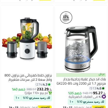
اغسطس
اغسطس
عرض
براون خلاط كهربائي من براون، 800
بلاك اند ديكر غلاية زجاجية بجدار
واط، سعة 2 لتر، سرعات متغيرة،
مزدوج 1.7 لتر 2200 وات GK220-B5
وظيفة النبض، ملحق مفرمة
4.3
274
فضي
4.6
513
ومرفق مطحنة، امن للاستخدام في
232.29
388.57
خصم 40%
﷼‏
95.27
غسالة الصحون، JB3123WH، ابيض 2
#2 في الغلايات الكهربائية
148.79
خصم 35%
#5 في الخلاطات التي توضع على الموائد
﷼‏
أقل سعر في 7 يوم
باقي 1 وحدات في المخزون
L 800 W JB3123WH أبيض/ أسود
لك رصيد مسترجع 10%
+ 1
#2 في الغلايات الكهربائية
تم بيع +110 مؤخرًا
لك رصيد مسترجع 10%
+ 1
#5 في الخلاطات التي توضع على الموائد
احصل عليه خلال
12 - 13
احصل عليه خلال
13 - 14