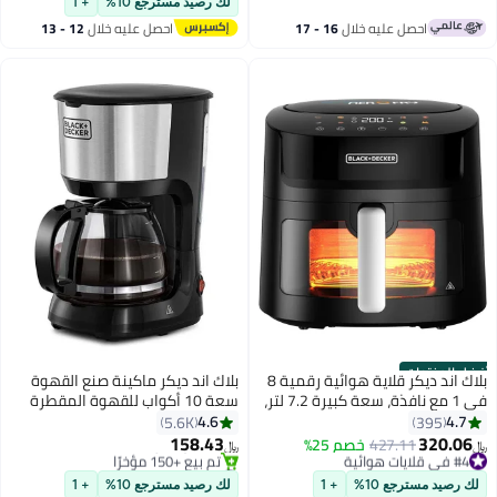
لك رصيد مسترجع 10%
+ 1
#3 في الكوايات
تم بيع +620 مؤخرًا
BX440-B5 أسود
احصل عليه خلال
16 - 17
احصل عليه خلال
12 - 13
#1 في الخلاطات التي توضع على الموائد
اغسطس
اغسطس
أفضل المنتجات
بلاك اند ديكر قلاية هوائية رقمية 8
بلاك اند ديكر ماكينة صنع القهوة
في 1 مع نافذة، سعة كبيرة 7.2 لتر،
سعة 10 أكواب للقهوة المقطرة
1800 واط، تقنية الهواء السريع،
والإسبريسو مع إبريق زجاجي وطبقة
4.6
4.7
5.6K
395
شاشة تعمل باللمس LED، وظيفة
نهائية من الفولاذ المصقول 1.25 L
158.43
320.06
#4 في قلايات هوائية
427.11
خصم 25%
﷼‏
﷼‏
تجفيف، سلة آمنة للغسل في
750 W DCM750S-B5 أسود/فضي
باقي 9 وحدات في المخزون
#6 في آلات القهوة (الأجهزة الصغيرة)
#4 في قلايات هوائية
غسالة الصحون، مقبض بارد الملمس
بتخلّص بسرعة
لك رصيد مسترجع 10%
+ 1
لك رصيد مسترجع 10%
+ 1
تم بيع +150 مؤخرًا