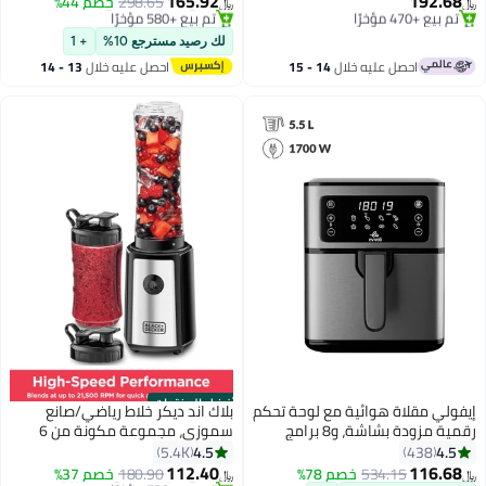
165.92
192.68
298.65
خصم 44%
﷼‏
﷼‏
STH3000/26 أزرق
#1 في كاويات بخار للملابس
#1 في الكوايات
بتخلّص بسرعة
باقي 10 وحدات في المخزون
لك رصيد مسترجع 10%
+ 1
تم بيع +470 مؤخرًا
تم بيع +580 مؤخرًا
احصل عليه خلال
14 - 15
احصل عليه خلال
13 - 14
#1 في كاويات بخار للملابس
#1 في الكوايات
اغسطس
اغسطس
أفضل المنتجات
إيفولي مقلاة هوائية مع لوحة تحكم
بلاك اند ديكر خلاط رياضي/صانع
رقمية مزودة بشاشة، و8 برامج
سموزي، مجموعة مكونة من 6
مسبقة الضبط، ووظيفة تسخين
قطع مع زجاجات رياضية بسعة 500
4.5
4.5
5.4K
438
مسبق مدمجة 5.5 L 1700 W
مل و 300 مل خالية من الBPA،
112.40
116.68
534.15
خصم 78%
180.90
خصم 37%
﷼‏
﷼‏