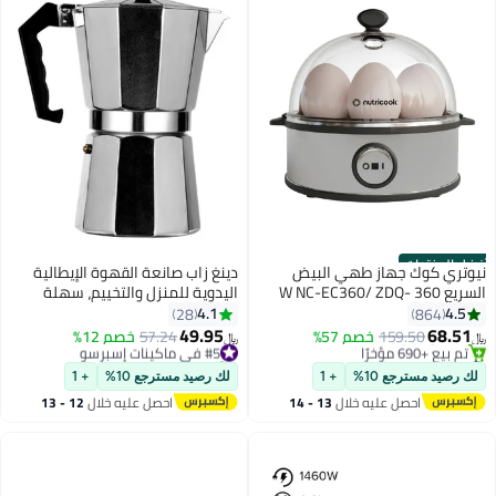
أفضل المنتجات
نيوتري كوك جهاز طهي البيض
دينغ زاب صانعة القهوة الإيطالية
السريع 360 W NC-EC360/ ZDQ-
اليدوية للمنزل والتخييم، سهلة
705 فضي
التشغيل والتنظيف السريع
4.1
4.5
28
864
49.95
68.51
159.50
خصم 57%
#5 في ماكينات إسبرسو
57.24
خصم 12%
﷼‏
﷼‏
#2 في جهاز طهي البيض
تم بيع +30 مؤخرًا
بتخلّص بسرعة
#5 في ماكينات إسبرسو
لك رصيد مسترجع 10%
+ 1
لك رصيد مسترجع 10%
+ 1
تم بيع +690 مؤخرًا
احصل عليه خلال
13 - 14
احصل عليه خلال
12 - 13
#2 في جهاز طهي البيض
اغسطس
اغسطس