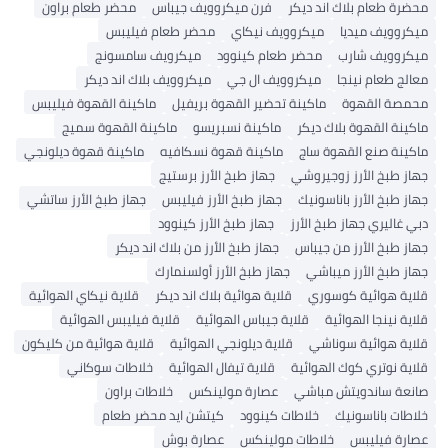
محضرة طعام بلاك اند ديكر
فرن ميكروويف جيباس
محضر طعام براون
ميكروويف ميديا
ميكروويف نيكاي
محضر طعام فيليبس
ميكروويف شارب
محضر طعام كينوود
ميكرويف سامسونج
معالج طعام نينجا
ميكروويف ال جي
ميكروويف بلاك اند ديكر
محمصة القهوة
ماكينة تحضير القهوة بريفيل
ماكينة القهوة فيليبس
ماكينة القهوة بلاك ديكر
ماكينة نسبريسو
ماكينة القهوة سميج
ماكينة صنع القهوة ساج
ماكينة قهوة نسكافيه
ماكينة قهوة ديلونجي
جهاز طبخ الأرز زوجيروشي
جهاز طبخ الأرز برستيج
جهاز طبخ الأرز باناسونيك
جهاز طبخ الأرز فيليبس
جهاز طبخ الأرز ساتشي
دبي غاليري جهاز طبخ الأرز
جهاز طبخ الأرز كينوود
جهاز طبخ الأرز من جيباس
جهاز طبخ الأرز من بلاك اند ديكر
جهاز طبخ الأرز ميباشي
جهاز طبخ الأرز أولسنمارك
قلاية هوائية كوسوري
قلاية هوائية بلاك اند ديكر
قلاية نيكاي الهوائية
قلاية نينجا الهوائية
قلاية جيباس الهوائية
قلاية فيليبس الهوائية
قلاية هوائية سوناشي
قلاية ديلونجي الهوائية
قلاية هوائية من كليكون
قلاية نوتري كوك الهوائية
قلاية تيفال الهوائية
خلاطات سوكاني
صانعة ساندويتش مباشي
عصارة مولينكس
خلاطات براون
خلاطات باناسونيك
خلاطات كينوود
كيتشن ايد محضر طعام
عصارة فيليبس
خلاطات مولينكس
عصارة بوش