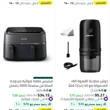
احصل عليه خلال
13 - 14
احصل عليه خلال
13 - 14
#6 في آلات القهوة (الأجهزة الصغيرة)
اغسطس
اغسطس
أفضل المنتجات
دوشر مطحنة القهوة v60
فيليبس مقلاة هوائية مزدوجة
المحمولة مع 40 إعدادًا قابلًا
السلة من سلسلة 3000 بضمان
للتعديل وسعة 25 جرام
لمدة عامين
4.6
4.6
404
3.4K
534.15
95.27
320.06
خصم 70%
#1 في مطاحن القهوة (الأجهزة الصغيرة)
#3 في قلايات هوائية
865.99
خصم 38%
﷼‏
﷼‏
تم بيع +270 مؤخرًا
باقي 4 وحدات في المخزون
#1 في مطاحن القهوة (الأجهزة الصغيرة)
#3 في قلايات هوائية
لك رصيد مسترجع 10%
+ 1
لك رصيد مسترجع 10%
+ 1
احصل عليه خلال
12 - 13
احصل عليه خلال
13 - 14