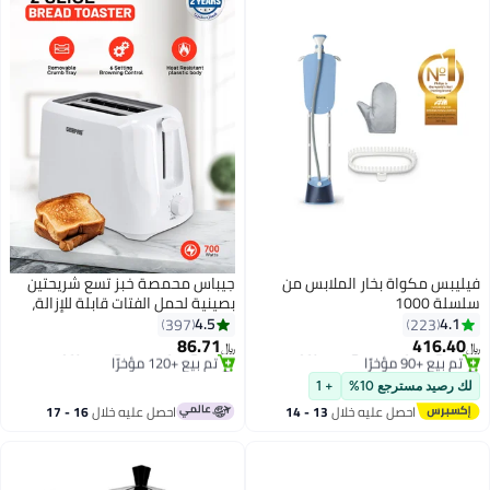
فيليبس مكواة بخار الملابس من
جيباس محمصة خبز تسع شريحتين
سلسلة 1000
بصينية لحمل الفتات قابلة للإزالة،
مزودة بزر واحد لمسي للإلغاء و6
4.5
4.1
397
223
إعدادات للتحكم في التحميص
86.71
416.40
﷼‏
﷼‏
شريحتين 700 W GBT36515N أبيض
#9 في كاويات بخار للملابس
#2 في ماكينات التحميص
باقي 10 وحدات في المخزون
باقي 2 وحدات في المخزون
لك رصيد مسترجع 10%
+ 1
تم بيع +90 مؤخرًا
تم بيع +120 مؤخرًا
احصل عليه خلال
13 - 14
احصل عليه خلال
16 - 17
#9 في كاويات بخار للملابس
#2 في ماكينات التحميص
اغسطس
اغسطس