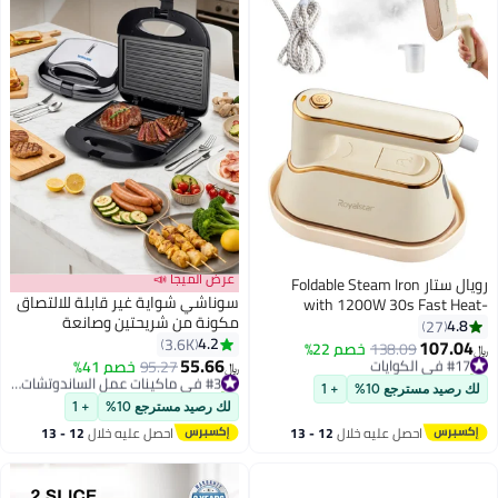
عرض الميجا 📣
رويال ستار Foldable Steam Iron
سوناشي شواية غير قابلة للالتصاق
with 1200W 30s Fast Heat-
مكونة من شريحتين وصانعة
Up,Wet and Dry Ironing Flat Ironing
4.8
27
الساندوتشات والبانيني بقدرة 750.0
4.2
3.6K
and Hanging Ironing 3 in 1 Light
107.04
#17 في الكوايات
138.09
خصم 22%
﷼‏
وات SGT-853 أسود/فضي شريحتين
55.66
Mini Portable Travel Iron with
تم بيع +50 مؤخرًا
95.27
خصم 41%
#3 في ماكينات عمل الساندوتشات ومكابس ساندوتشات البانيني
﷼‏
750 W SGT-853 أسود/فضي
#17 في الكوايات
Durable Braided Cord,for Home and
تم بيع +130 مؤخرًا
لك رصيد مسترجع 10%
+ 1
#3 في ماكينات عمل الساندوتشات ومكابس ساندوتشات البانيني
Travel
لك رصيد مسترجع 10%
+ 1
احصل عليه خلال
12 - 13
احصل عليه خلال
12 - 13
اغسطس
اغسطس