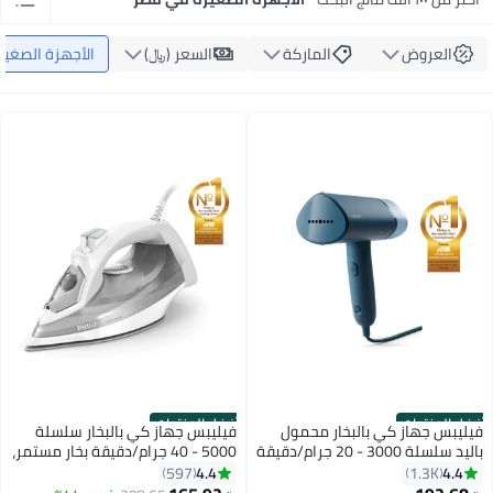
العروض
الماركة
السعر (﷼‏)
الأجهزة الصغير
أفضل المنتجات
أفضل المنتجات
فيليبس جهاز كي بالبخار محمول
فيليبس جهاز كي بالبخار سلسلة
باليد سلسلة 3000 - 20 جرام/دقيقة
5000 - 40 جرام/دقيقة بخار مستمر،
بخار مستمر، طول السلك 2 م، صغير
320 ml 2400 W DST5010/16
4.4
4.4
597
1.3K
الحجم وقابل للطي، 100 ml 1000 W
رمادي/ أبيض