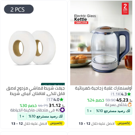
300 ml 300 W SBX300BCG-B5
أسود/شفاف
أفضل المنتجات
أولسنمارك غلاية زجاجية كهربائية
جيفت شريط قماشي مزدوج لاصق
قابل للكي، لفافتان، أبيض، شريط
4.3
1.1K
قماشي قابل للكي، شريط حاشية
45.23
4.0
17
59.90
خصم 24%
﷼‏
لاصق متين وقابل للانصهار لإصلاح
31.12
#7 في الغلايات الكهربائية
#2 في ملحقات ماكينة الخياطة
44.75
خصم 30%
﷼‏
أقل سعر في 7 يوم
الستائر والملابس والسراويل وأغطية
تم بيع +60 مؤخرًا
لك رصيد مسترجع 10%
+ 1
بتخلّص بسرعة
#2 في ملحقات ماكينة الخياطة
الوسائد، بدون خياطة (0.78 بوصة،
لك رصيد مسترجع 10%
+ 1
#7 في الغلايات الكهربائية
70 ياردة).
احصل عليه خلال
12 - 13
احصل عليه خلال
12 - 13
اغسطس
اغسطس