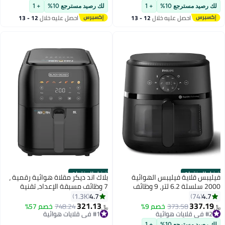
باقي 1 وحدات في المخزون
بتخلّص بسرعة
لك رصيد مسترجع 10%
+ 1
لك رصيد مسترجع 10%
+ 1
تم بيع +560 مؤخرًا
تم بيع +370 مؤخرًا
احصل عليه خلال
12 - 13
احصل عليه خلال
12 - 13
#2 في الكوايات
#1 في آلات القهوة (الأجهزة الصغيرة)
اغسطس
اغسطس
أفضل المنتجات
أفضل المنتجات
فيليبس قلاية فيليبس الهوائية
بلاك اند ديكر مقلاة هوائية رقمية ،
2000 سلسلة 6.2 لتر، 9 وظائف
7 وظائف مسبقة الإعداد، تقنية
مسبقة، نافذة طهي شفافة، تطبيق
التوصيل الهوائي السريع للقلي
4.7
4.7
1.3K
74
HomeID، مقرمشة لذيذة بتقنية
الصحي، درجة حرارة قابلة للتعديل
321.13
337.19
#2 في قلايات هوائية
373.58
خصم 9%
#1 في قلايات هوائية
748.24
خصم 57%
﷼‏
﷼‏
RapidAir - NA230/09
من 80°C إلى 200°C، سهولة في
باقي 10 وحدات في المخزون
باقي 4 وحدات في المخزون
#2 في قلايات هوائية
#1 في قلايات هوائية
التنظيف، 8 L 1700 W SAF80-B5
لك رصيد مسترجع 10%
+ 1