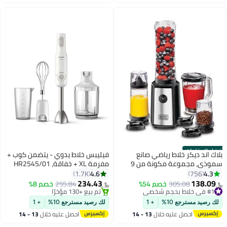
اغسطس
اغسطس
أفضل المنتجات
بلاك اند ديكر خلاط رياضي صانع
فيليبس خلاط يدوي - يتضمن كوب +
سموذي، مجموعة مكونة من 9
مفرمة XL + خفاقة، HR2545/01
قطع مع زجاجات رياضية بسعة 500
أبيض\فضي\أسود
4.6
4.3
1.7K
756
مل و 300 مل خالية من الBPA،
234.43
138.09
#1 في خلاط بحجم شخصي
305.08
خصم 54%
255.84
خصم 8%
﷼‏
﷼‏
سرعة توربو 21,500 دورة في
أقل سعر في 7 يوم
#3 في الخلاطات اليدوية
بتخلّص بسرعة
الدقيقة، شفرات من الفولاذ المقاوم
باقي 10 وحدات في المخزون
لك رصيد مسترجع 10%
+ 1
لك رصيد مسترجع 10%
+ 1
تم بيع +170 مؤخرًا
تم بيع +130 مؤخرًا
للصدأ لفرم الثلج والفواكه المجمدة
احصل عليه خلال
13 - 14
احصل عليه خلال
13 - 14
#1 في خلاط بحجم شخصي
#3 في الخلاطات اليدوية
500 ml 300 W SBX300-B5 أسود
اغسطس
اغسطس