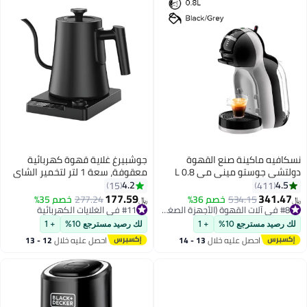
نسكافيه ماكينة صنع القهوة
جوشبيرغ غلاية قهوة كهربائية
دولتشي جوستو ميني مي 0.8 L
معقوفة، سعة 1 لتر لتخمير الشاي
1460 W EDG155.BG أسود/ رمادي
والقهوة، غطاء داخلي وسفلي من
4.2
4.5
15
411
الفولاذ المقاوم للصدأ، تسخين سريع
177.59
341.47
534.15
خصم 36%
#8 في آلات القهوة (الأجهزة الصغيرة)
277.24
خصم 35%
﷼‏
﷼‏
1200 وات، أسود
بتخلّص بسرعة
#11 في الغلايات الكهربائية
#8 في آلات القهوة (الأجهزة الصغيرة)
#11 في الغلايات الكهربائية
لك رصيد مسترجع 10%
+ 1
لك رصيد مسترجع 10%
+ 1
احصل عليه خلال
13 - 14
احصل عليه خلال
12 - 13
اغسطس
اغسطس