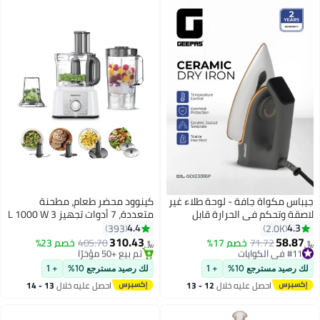
جيباس مكواة جافة - لوحة طلاء غير
كينوود محضر طعام، مطحنة
لاصقة وتحكم في الحرارة قابل
متعددة، 7 أدوات تجهيز 3 L 1000 W
للتعديل | ضوء المؤشر | مثالي
FDP65.400WH / FDP.65.400WH
4.4
4.3
393
2.0K
لجميع أنواع الملابس | ضمان لمدة
أبيض
310.43
58.87
#11 في الكوايات
71.72
خصم 17%
405.70
خصم 23%
﷼‏
﷼‏
عامين 1200.0 وات GDI23016
تم بيع +130 مؤخرًا
#2 في محضرات طعام المطبخ الصغيرة
#11 في الكوايات
رمادي 1310 W GDI23016 رمادي
بتخلّص بسرعة
لك رصيد مسترجع 10%
+ 1
لك رصيد مسترجع 10%
+ 1
تم بيع +50 مؤخرًا
احصل عليه خلال
12 - 13
احصل عليه خلال
13 - 14
#2 في محضرات طعام المطبخ الصغيرة
اغسطس
اغسطس