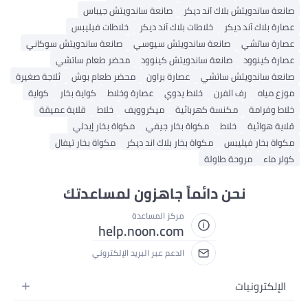
صانعة ساندويتش بلاك آند ديكر
صانعة ساندويتش جيباس
عصارة بلاك آند ديكر
خلاطات بلاك آند ديكر
خلاطات فيليبس
عصارة ساتشي
صانعة ساندويتش سيوسي
صانعة ساندويتش سوكاني
عصارة كينوود
صانعة ساندويتش كينوود
محضر طعام ساتشي
صانعة ساندويتش ساتشي
عصارة براون
محضر طعام بوش
ثلاجة صغيرة
موزع مياه
رف الفرن
خلاط يدوي
عصارة وخلاط
كواية بخار
كواية
خلاط وفرامة
مكنسة كهربائية
ميكروويف
خلاط
قلاية عميقة
قلاية هوائية
خلاط
مكواة بخار جيفي
مكواة بخار إيدلي
مكواة بخار فيليبس
مكواة بخار بلاك اند ديكر
مكواة بخار تيفال
كولر ماء
مروحة طاولة
نحن دائماً جاهزون لمساعدتك
مركز المساعدة
help.noon.com
الدعم عبر البريد الإلكتروني
الإلكترونيات