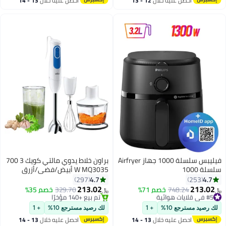
احصل عليه خلال
12 - 13
احصل عليه خلال
13 - 14
اغسطس
اغسطس
فيليبس سلسلة 1000 جهاز Airfryer
براون خلاط يدوي مالتي كويك 3 700
سلسلة 1000
W MQ3035 أبيض/فضي/أزرق
4.7
4.7
297
253
213.02
213.02
#5 في قلايات هوائية
748.24
خصم 71%
329.70
خصم 35%
﷼‏
﷼‏
باقي 2 وحدات في المخزون
#2 في الخلاطات اليدوية
#5 في قلايات هوائية
بتخلّص بسرعة
لك رصيد مسترجع 10%
+ 1
لك رصيد مسترجع 10%
+ 1
تم بيع +140 مؤخرًا
احصل عليه خلال
13 - 14
احصل عليه خلال
13 - 14
#2 في الخلاطات اليدوية