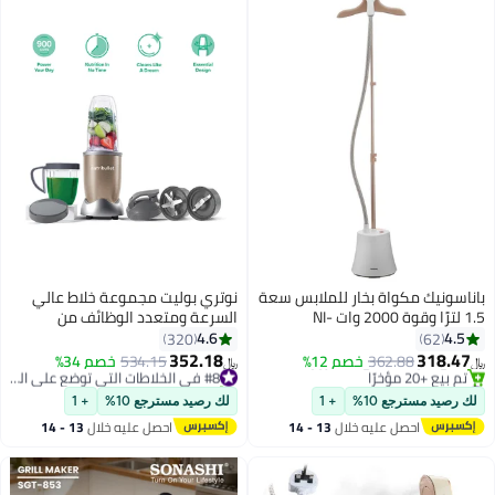
باناسونيك مكواة بخار للملابس سعة
نوتري بوليت مجموعة خلاط عالي
1.5 لترًا وقوة 2000 وات NI-
السرعة ومتعدد الوظائف من
GSG060WTH متعدد الألوان
سلسلة برو من 7 قطع 900 ml 900
4.6
4.5
320
62
W NB9-1012 ذهبي نحاسي
352.18
318.47
362.88
خصم 12%
534.15
خصم 34%
#8 في الخلاطات التي توضع على الموائد
﷼‏
﷼‏
#14 في كاويات بخار للملابس
تم بيع +70 مؤخرًا
باقي 2 وحدات في المخزون
#8 في الخلاطات التي توضع على الموائد
لك رصيد مسترجع 10%
+ 1
لك رصيد مسترجع 10%
+ 1
تم بيع +20 مؤخرًا
احصل عليه خلال
13 - 14
احصل عليه خلال
13 - 14
#14 في كاويات بخار للملابس
اغسطس
اغسطس