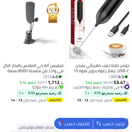
دوشر خلاط حليب كهربائي بشحن
فيليبس آلة كي الملابس بالبخار الكل
USB-C، جهاز رغوة يدوي بقوة 10
في واحد من سلسلة 8500 بسعة
واط، خفاقة من الفولاذ المقاوم
1.2 لتر وبقدرة 2200.0 وات
4.6
4.5
312
365
للصدأ 304، تصميم منخفض
AIS8540/80 رمادي داكن/ذهبي
1,712
53.47
#3 في ماكينات صنع رغوة الحليب
96.29
خصم 44%
2,011
خصم 14%
﷼‏
﷼‏
الضوضاء ومضغوط لتحضير القهوة،
1.2 L 2400 W AIS8540/80
تم بيع +150 مؤخرًا
#5 في كاويات بخار للملابس
#3 في ماكينات صنع رغوة الحليب
اللاتيه، الكابتشينو، والخبز
بتخلّص بسرعة
لك رصيد مسترجع 10%
+ 1
لك رصيد مسترجع 10%
+ 1
تم بيع +40 مؤخرًا
احصل عليه خلال
12 - 13
احصل عليه خلال
13 - 14
#5 في كاويات بخار للملابس
اغسطس
اغسطس
البحث الشائع
ترتيب حسب
تصنيف حسب
ميكروويف باناسونيك
ميكروويف كينوود
محضر طعام مولينكس