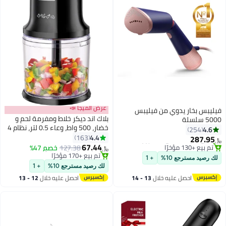
عرض الميجا 📣
فيليبس بخار يدوي من فيليبس
بلاك اند ديكر خلاط ومفرمة لحم و
5000 سلسلة
خضار، 500 واط، وعاء 0.5 لتر، نظام 4
4.6
254
شفرات فولاذية، سرعة نبضية
4.4
163
287.95
﷼‏
للدقة، سحق الثلج، تصميم مدمج
67.44
#8 في كاويات بخار للملابس
127.38
خصم 47%
﷼‏
وأنيق باللون الأسود، سهل التنظيف،
باقي 6 وحدات في المخزون
#2 في مفارم الأجهزة الصغيرة
لك رصيد مسترجع 10%
+ 1
تم بيع +130 مؤخرًا
أقل سعر في 30 يوم
fc500-b5 500 ml 500 W FC500-
لك رصيد مسترجع 10%
+ 1
#8 في كاويات بخار للملابس
تم بيع +170 مؤخرًا
B5 أسود
احصل عليه خلال
13 - 14
احصل عليه خلال
12 - 13
#2 في مفارم الأجهزة الصغيرة
اغسطس
اغسطس