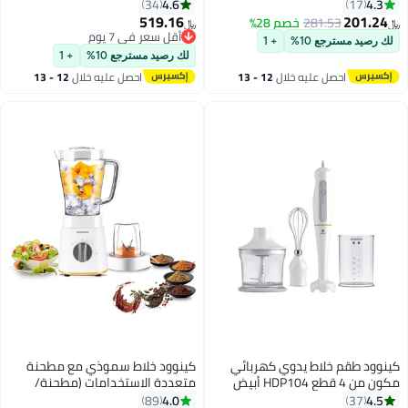
نة، مطحنة مبشرة، وظيفة
4.6
4.
34
17
الثلج
519.16
201.2
281.53
خصم 28%
﷼‏
أقل سعر في 7 يوم
رصيد مسترجع 10%
+ 1
أقل سعر في 7 يوم
لك رصيد مسترجع 10%
+ 1
احصل عليه خلال
12 - 13
احصل عليه خلال
12 - 13
اغسطس
اغسطس
ود طقم خلاط يدوي كهربائي
كينوود خلاط سموذي مع مطحنة
 قطع HDP104 أبيض
متعددة الاستخدامات (مطحنة/
قطاعة) ووظيفة جرش الثلج 2 L 500
4.0
4.
89
37