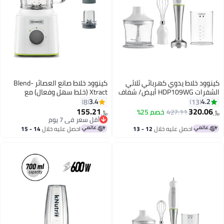
ود خلاط يدوي كهربائي ثلاثي
كينوود خلاط صانع العصائر Blend-
HDP10 أبيض/ شفاف
Xtract (خلط سهل وفعال) مع
مطحنة متعددة (مطحنة/مفرمة)
3.4
4.
8
13
155.21
320.0
427.11
خصم 25%
﷼‏
أقل سعر في 7 يوم
أقل سعر في 7 يوم
احصل عليه خلال
12 - 13
احصل عليه خلال
14 - 15
اغسطس
اغسطس