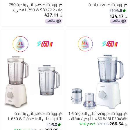
ود خلاط مع مطحنة
كينوود خلاط كهربائي بقدرة 750
وات 2 L 750 W SB327 فضي/
4.
10
427.11
أسود/شفاف
124.1
﷼‏
كينوود خلاط يوضع أعلى الطاولة 1.6
كينوود خلاط كهربائي بقاعدة
L 450 W BLP أبيض/ شفاف
للتثبيت على المنضدة 2 L 650 W
266.5
320.06
خصم 16%
BLP406WH أبيض
5.0
4