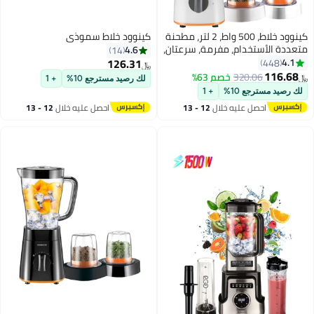
كينوود خلاط، 500 واط، 2 لتر، مطحنة
كينوود خلاط سموذي
دة الأستخدام، مفرمة، سرعتان،
4.6
14
BLP15.360WH، أبيض 2 L 500 W
126.31
4.
448
﷼‏
BLP15.3 أبيض
116.6
320.06
خصم 63%
لك رصيد مسترجع 10%
+ 1
رصيد مسترجع 10%
+ 1
احصل عليه خلال
12 - 13
احصل عليه خلال
12 - 13
اغسطس
اغسطس