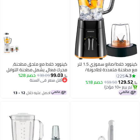
كينوود خلاط/صانع سموزي 1.5 لتر
كينوود خلاط مع ملحق مطحنة،
طحنة متعددة (طاحونة/
محرك فعال، يشمل مطحنة التوابل
99.03
ة)، وظيفة سحق الثلج
138.09
خصم 28%
والمكسرات، تصميم أنيق
4.
225
﷼‏
أقل سعر في السنة
129.5
159.50
خصم 18%
أقل سعر في السنة
 بيع +10 مؤخرًا
 بيع +10 مؤخرًا
احصل عليه خلال
12 - 13
اغسطس