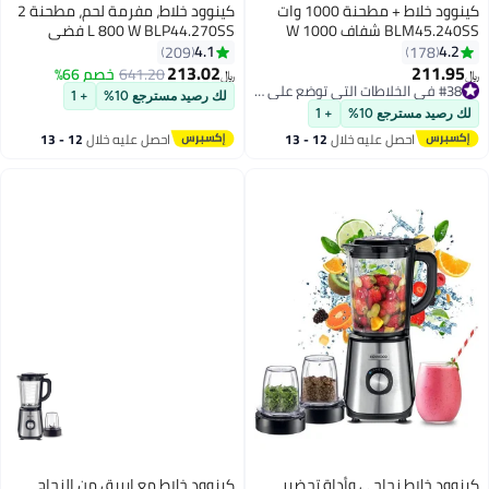
كينوود خلاط + مطحنة 1000 وات
كينوود خلاط، مفرمة لحم، مطحنة 2
BLM45.240SS شفاف 1000 W
L 800 W BLP44.270SS فضي
BLM45.2 شفاف
4.1
4.
209
178
213.02
211.9
641.20
خصم 66%
#38 في الخلاطات التي توضع على الموائد
﷼‏
 بيع +10 مؤخرًا
لك رصيد مسترجع 10%
+ 1
#38 في الخلاطات التي توضع على الموائد
رصيد مسترجع 10%
+ 1
احصل عليه خلال
12 - 13
احصل عليه خلال
12 - 13
اغسطس
اغسطس
ود خلاط زجاجي وأداة تحضير
كينوود خلاط مع إبريق من الزجاج