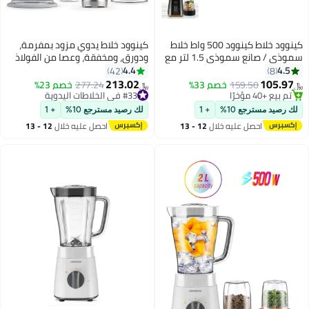
كينوود خلاط كينوود 500 واط خلاط
كينوود خلاط يدوي مزود بمفرمة،
سموذي / صانع سموذي 1.5 لتر مع
ودورق، ومخفقة، وعصا من الفولاذ
#35 في الخلاطات التي توضع على الموائد
ة متعددة، وظيفة سحق الثلج
المقاوم للصدأ، وتقنية الشفرات
4.4
4.
42
8
تخلّص بسرعة
BLP19.1 أسود
الثلاثية
213.02
105.9
159.50
خصم 33%
277.24
خصم 23%
 بيع +40 مؤخرًا
#33 في الخلاطات اليدوية
﷼‏
#35 في الخلاطات التي توضع على الموائد
تم بيع +10 مؤخرًا
#33 في الخلاطات اليدوية
رصيد مسترجع 10%
+ 1
لك رصيد مسترجع 10%
+ 1
احصل عليه خلال
12 - 13
احصل عليه خلال
12 - 13
اغسطس
اغسطس