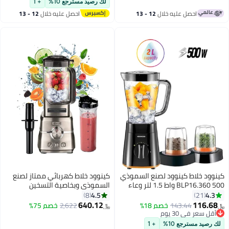
لك رصيد مسترجع 10%
+ 1
احصل عليه خلال
12 - 13
احصل عليه خلال
12 - 13
اغسطس
اغسطس
ود خلاط كينوود لصنع السموذي
كينوود خلاط كهربائي ممتاز لصنع
BLP16.360 500 واط 1.5 لتر وعاء
السموذي وبخاصية التسخين
عصير 2 لتر مع مطحنة طحن، مطحنة
للشوربة مرفق معه برطمان تريتان
4.5
4.
8
21
ع، سرعتين + وظيفة النبض،
وزجاجتان محمولتان بأغطية
640.12
116.6
143.44
خصم 18%
2,622
خصم 75%
﷼‏
ة سحق الثلج، أسود
للسموذي وأداة دك يشمل 6 سرعات
ل سعر في 30 يوم
ل سعر في 30 يوم
+ 3 برامج محددة سابقاً ووظيفة
رصيد مسترجع 10%
+ 1