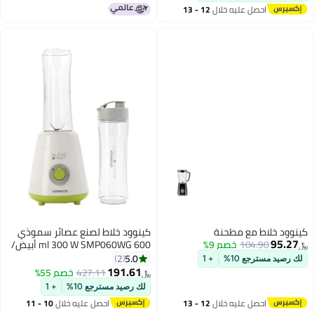
جرش الثلج 3 L 1500 W
احصل عليه خلال
12 - 13
BLM91.640SS فضي
اغسطس
ود خلاط مع مطحنة
كينوود خلاط لصنع عصائر سموذي
95.2
104.90
خصم 9%
600 ml 300 W SMP060WG أبيض/
أخضر
5.0
2
رصيد مسترجع 10%
+ 1
191.61
427.11
خصم 55%
﷼‏
لك رصيد مسترجع 10%
+ 1
احصل عليه خلال
12 - 13
احصل عليه خلال
10 - 11