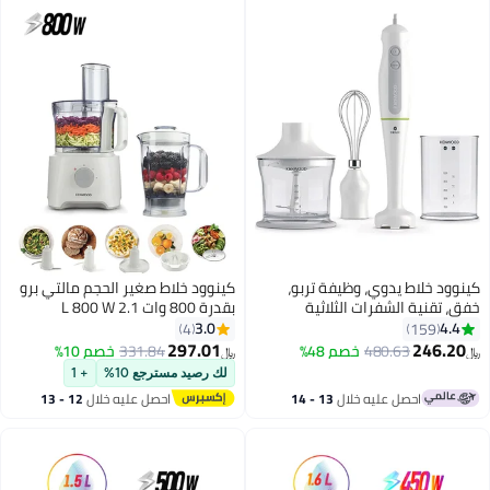
ود خلاط يدوي، وظيفة تربو،
كينوود خلاط صغير الحجم مالتي برو
 تقنية الشفرات الثلاثية
بقدرة 800 وات 2.1 L 800 W
HD أبيض/ شفاف
FDP303WH أبيض
3.0
4.
4
159
297.01
246.2
480.63
خصم 48%
331.84
خصم 10%
﷼‏
لك رصيد مسترجع 10%
+ 1
احصل عليه خلال
13 - 14
احصل عليه خلال
12 - 13
اغسطس
اغسطس