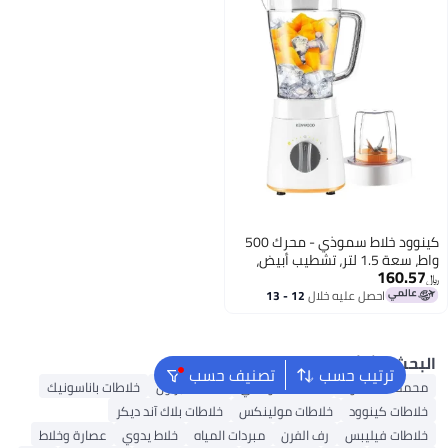
كينوود خلاط سموذي - محرك 500
واط، سعة 1.5 لتر، تشطيب أبيض،
160.5
BLP16.150WH - مثالي للسموذي
عش، الصلصات، وأكثر - شفرات
احصل عليه خلال
12 - 13
اغسطس
لفولاذ المقاوم للصدأ، سرعتان +
فة النبض
حث الشائع
ترتيب حسب
تصنيف حسب
مصة القهوة
خلاطات سوكاني
خلاطات براون
خلاطات باناسونيك
اطات كينوود
خلاطات مولينكس
خلاطات بلاك آند ديكر
اطات فيليبس
رف الفرن
مبردات المياه
خلاط يدوي
عصارة وخلاط