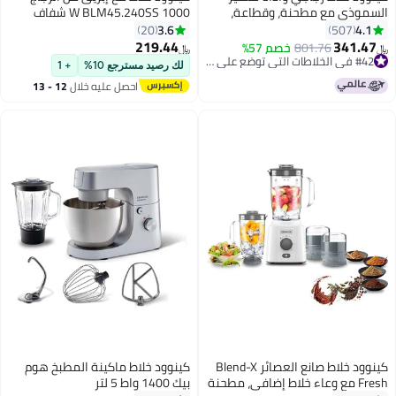
موذي مع مطحنة، وقطاعة،
1000 W BLM45.240SS شفاف
وخاصية تكسير الثلج 2 L 1000 W
3.6
4.
20
507
BLM45.720SS فضيّ / صافي /
219.44
341.4
801.76
خصم 57%
#42 في الخلاطات التي توضع على الموائد
﷼‏
د
 بيع +20 مؤخرًا
لك رصيد مسترجع 10%
+ 1
#42 في الخلاطات التي توضع على الموائد
احصل عليه خلال
12 - 13
اغسطس
كينوود خلاط صانع العصائر Blend-X
كينوود خلاط ماكينة المطبخ هوم
Fresh مع وعاء خلاط إضافي، مطحنة
بيك 1400 واط 5 لتر