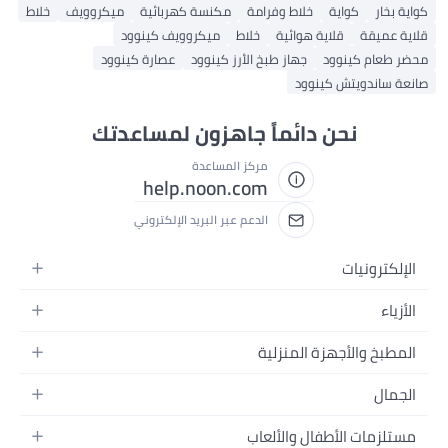
اية بخار
كواية
خلاط وفرامة
مكنسة كهربائية
ميكروويف
خلاط
اية عميقة
قلاية هوائية
خلاط
ميكروويف كينوود
ضر طعام كينوود
جهاز طبخ الأرز كينوود
عصارة كينوود
نعة ساندويتش كينوود
نحن دائماً جاهزون لمساعدتك
مركز المساعدة
help.noon.com
الدعم عبر البريد الإلكتروني
الإلكترونيات
الجوالات
الأزياء
التابلت
أزياء نسائية
المطبخ والأجهزة المنزلية
اللابتوبات
أزياء رجالية
الحمام
الأجهزة المنزلية
الجمال
أزياء البنات
ديكور البيت
الكاميرات
العطور
أزياء الأولاد
مستلزمات الأطفال والألعاب
المطبخ والسفرة