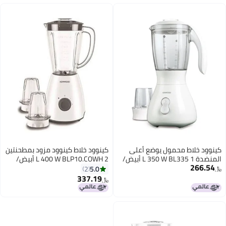
ود خلاط محمول يوضع أعلى
كينوود خلاط كينوود مزود بمطحنتين
المنضدة 1 L 350 W BL335 أبيض/
2 L 400 W BLP10.COWH أبيض/
266.5
ف
شفاف
5.0
2
337.19
﷼‏