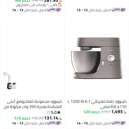
287.95
534.15
خصم 46%
﷼‏
باقي 1 وحدات في المخزون
باقي 1 وحدات في المخزون
احصل عليه خلال
12 - 13
احصل عليه خلال
13 - 14
اغسطس
اغسطس
كينوود خلاط كهربائي 6.7 L 1200 W
كينوود مجموعة خلاط يوضع أعلى
KV فضي
المنضدة بقدرة 350 وات مكونة من
1,49
2,157
خصم 30%
3 قطع 350 W BLM05.A0BK أسود/
5.0
1
فضي
131.14
156.28
خصم 16%
﷼‏
احصل عليه خلال
13 - 14
احصل عليه خلال
13 - 14
اغسطس
اغسطس