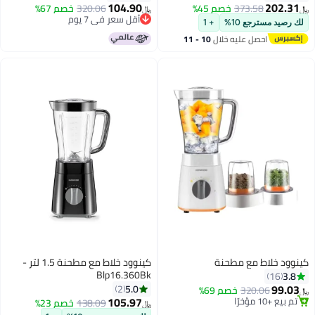
W BLP15.150WH أبيض
104.90
202.3
373.58
خصم 45%
320.06
خصم 67%
﷼‏
أقل سعر في 7 يوم
رصيد مسترجع 10%
+ 1
أقل سعر في 7 يوم
احصل عليه خلال
10 - 11
اغسطس
ود خلاط مع مطحنة
كينوود خلاط مع مطحنة 1.5 لتر -
Blp16.360Bk
3.
16
99.0
5.0
2
320.06
خصم 69%
105.97
 بيع +10 مؤخرًا
138.09
خصم 23%
﷼‏
 بيع +10 مؤخرًا