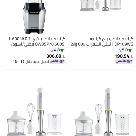
ود خلاط يدوي كينوود
كينوود خلاط نيوتري 0.7 L 600 W
HDP109WG ثلاثي الشفرات 600 واط
OWBSP70.560SI فضي/أسود/
ضي
شفاف
4.8
5.
6
4
306.69
190.5
﷼‏
احصل عليه خلال
12 - 13
اغسطس