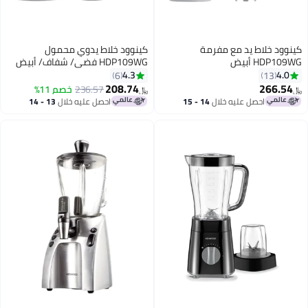
ود خلاط يد مع مفرمة
كينوود خلاط يدوي محمول
HDP1 أبيض
HDP109WG فضي/ شفاف/ أبيض
4.3
4.
6
13
208.74
266.5
236.57
خصم 11%
﷼‏
احصل عليه خلال
14 - 15
احصل عليه خلال
13 - 14
اغسطس
اغسطس