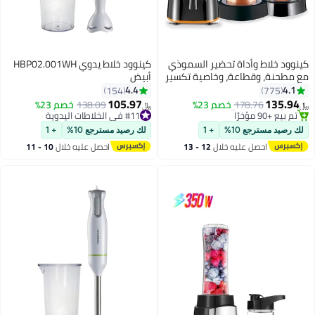
ود خلاط وأداة تحضير السموذي
كينوود خلاط يدوي HBP02.001WH
طحنة، وقطاعة، وخاصية تكسير
أبيض
#12 في الخلاطات التي توضع على الموائد
الثلج 2 L 500 W BLP15.360BK
4.4
4.
154
775
 6 وحدات في المخزون
د
105.97
135.9
178.76
خصم 23%
138.09
خصم 23%
 بيع +90 مؤخرًا
#11 في الخلاطات اليدوية
﷼‏
#12 في الخلاطات التي توضع على الموائد
تم بيع +40 مؤخرًا
#11 في الخلاطات اليدوية
رصيد مسترجع 10%
+ 1
لك رصيد مسترجع 10%
+ 1
احصل عليه خلال
12 - 13
احصل عليه خلال
10 - 11
اغسطس
اغسطس