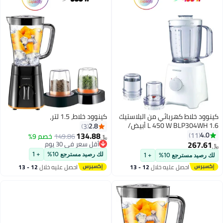
ود خلاط كهربائي من البلاستيك
كينوود خلاط، 1.5 لتر،
1.6 L 450 W BLP304WH أبيض/
2.8
3
ف
134.88
4.
11
149.86
خصم 9%
﷼‏
267.6
أقل سعر في 30 يوم
أقل سعر في 30 يوم
لك رصيد مسترجع 10%
+ 1
رصيد مسترجع 10%
+ 1
احصل عليه خلال
12 - 13
احصل عليه خلال
12 - 13
اغسطس
اغسطس