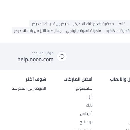
خلاط
محضرة طعام بلاك اند ديكر
ميكروويف بلاك اند ديكر
قهوة نسكافيه
ماكينة قهوة ديلونجي
جهاز طبخ الأرز من بلاك اند ديكر
مركز المساعدة
help.noon.com
 والألعاب
أفضل الماركات
شوف أكثر
سامسونج
العودة إلى المدرسة
أبل
نايك
أديداس
بريستيج