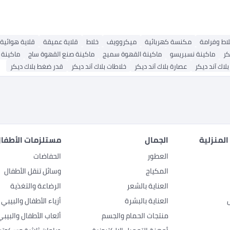
اط وفرامة
مكنسة كهربائية
ميكروويف
خلاط
قلاية عميقة
قلاية هوائية
كر
ماكينة نسبريسو
ماكينة القهوة سميج
ماكينة صنع القهوة ساج
ماكينة 
اك آند ديكر
عصارة بلاك آند ديكر
خلاطات بلاك آند ديكر
قدر ضغط بلاك ديكر
المنزلية
الجمال
مستلزمات الأطفال
العطور
الحفاضات
المكياج
وسائل تنقل الأطفال
العناية بالشعر
الرضاعة والتغذية
العناية بالبشرة
أزياء الأطفال والبيبي
منتجات الحمام والجسم
ألعاب الأطفال والبيبي