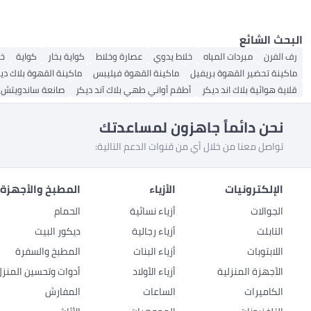
البحث الشائع
رف الفرن
مبردات المياه
خلاط يدوي
عصارة وخلاط
كواية بخار
كواية
خل
ماكينة تحضير القهوة بريفيل
ماكينة القهوة فيليبس
ماكينة القهوة بلاك دي
قلاية هوائية بلاك اند ديكر
أطقم أواني طهي بلاك آند ديكر
صانعة ساندويتش بل
نحن دائماً جاهزون لمساعدتك
تواصل معنا من خلال أي من قنوات الدعم التالية:
الإلكترونيات
الأزياء
المطبخ والأجهزة 
الجوالات
أزياء نسائية
الحمام
التابلت
أزياء رجالية
ديكور البيت
اللابتوبات
أزياء البنات
المطبخ والسفرة
الأجهزة المنزلية
أزياء الأولاد
أدوات وتحسين المنزل
الكاميرات
الساعات
المفارش